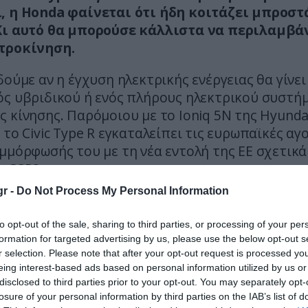
, η Honda φαίνεται ότι ήδη κοιτάζει μπροστ
Κι αυτό θα μπορούσε κάλλιστα να περιλαμβά
τροκίνηση.
δούμε αν η έγχυση ηλεκτρικής ενέργειας θα γίνει
ός υβριδικού ή ενός πλήρους ηλεκτρικού συστή
 κίνησης. Παρόμοιου με το Ioniq 5N της Hyunda
 το Civic Type R εγκαταλείπει τις ευρωπαϊκές αγ
μμόρφωσής του με τη νέα εντολή της ΕΕ σχετικά
α GSR2.
r -
Do Not Process My Personal Information
απαιτεί την εγκατάσταση τεχνολογίας παρακολ
to opt-out of the sale, sharing to third parties, or processing of your per
formation for targeted advertising by us, please use the below opt-out s
r selection. Please note that after your opt-out request is processed y
eing interest-based ads based on personal information utilized by us or
disclosed to third parties prior to your opt-out. You may separately opt-
losure of your personal information by third parties on the IAB’s list of