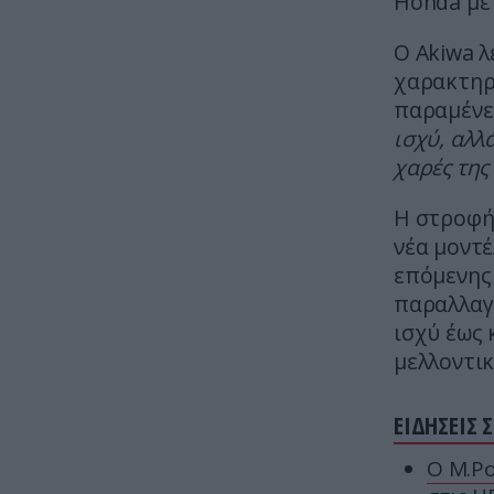
Honda με 
Ο Akiwa λ
χαρακτηρ
παραμένει
ισχύ, αλλ
χαρές της
Η στροφή
νέα μοντ
επόμενης 
παραλλαγ
ισχύ έως 
μελλοντικ
ΕΙΔΗΣΕΙΣ 
Ο Μ.Ρο