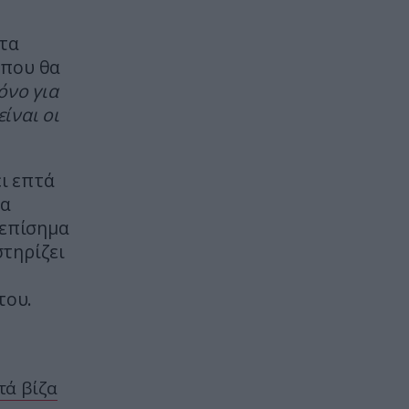
ΙΣΤΟΡΙΑ
22:34
Γιατί δεν υπήρξαν ποτέ
 τα
μικροσκοπικοί δεινόσαυροι – Η
 που θα
άγνωστη μάχη επιβίωσης που
όνο για
έκρινε το μέγεθος
ίναι οι
ΦΥΣΙΚΗ ΚΑΤΑΣΤΑΣΗ
22:30
Κόψτε την αμέσως: H συνήθεια
ι επτά
που αποδυναμώνει το σπέρμα
και σας ρίχνει την απόδοση πριν
μα
την συνεύρεση
 επίσημα
τηρίζει
ΘΡΗΣΚΕΙΑ
22:30
Το ήξερες; – Γιατί χτυπούν
του.
διαφορετικά οι καμπάνες σε
γάμο, κηδεία και μεγάλη γιορτή
ΠΡΟΣΩΠΙΚΟ
22:26
τά βίζα
Ελέγχεται αμοντάριστο βίντεο