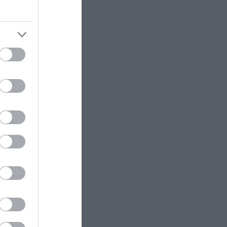
elude
, ο
ΚΟΣΜΟΣ
23:11
ε ότι το
Τα 600 στρέμματα κληρονομιάς
τη
πίσω από το φονικό στην
Β.Καρολίνα
με τις
ΕΝΟΠΛΕΣ ΣΥΓΚΡΟΥΣΕΙΣ
23:09
τούρμπο»
,
Εκρήξεις στο νησί Κεσμ: Άγνωστο
οποίηση
αν προέρχονται από το Ιράν ή τις
ΗΠΑ
ο BEV της
ΕΝΟΠΛΕΣ ΣΥΓΚΡΟΥΣΕΙΣ
23:03
Akiwa,
Στο Βελιγράδι ο Β.Ζελένσκι:
μερώς τι
«Πρέπει να αποσπάσουμε τους
Σέρβους από το στρατόπεδο της
Ρωσίας»
ΙΣΤΟΡΙΑ
23:00
Αυτός ήταν ο μεγαλύτερος