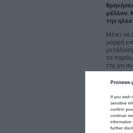
θρηνήσει
μέλλον. 
την ηλεκ
Μένει να 
μορφή εν
μετάδοσης
το παρόν,
της μη συ
νομοθεσί
Pronews.g
Η οποία 
οδηγού.
If you wish 
sensitive in
confirm you
continue se
information 
further disc