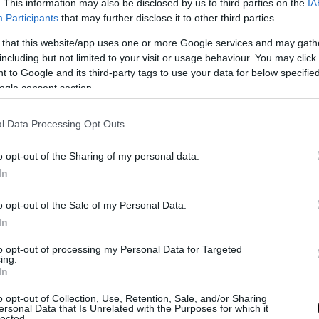
. This information may also be disclosed by us to third parties on the
IA
Participants
that may further disclose it to other third parties.
 that this website/app uses one or more Google services and may gath
including but not limited to your visit or usage behaviour. You may click 
 to Google and its third-party tags to use your data for below specifi
ogle consent section.
l Data Processing Opt Outs
o opt-out of the Sharing of my personal data.
In
o opt-out of the Sale of my Personal Data.
In
ηση του Type R γενιάς FL5 ολοκληρώνεται στην
to opt-out of processing my Personal Data for Targeted
σει να είναι διαθέσιμη στις ΗΠΑ και την Ιαπωνία
ing.
λον. Εάν επιστρέψει, πιθανώς σε μια νέα γενιά, θ
In
να γίνει ηλεκτρικό αυτοκίνητο;
o opt-out of Collection, Use, Retention, Sale, and/or Sharing
ersonal Data that Is Unrelated with the Purposes for which it
lected.