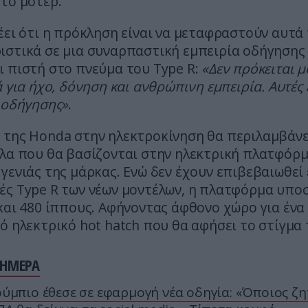
το μοτέρ.
έει ότι η πρόκληση είναι να μεταφραστούν αυτά
ιστικά σε μια συναρπαστική εμπειρία οδήγησης
 πιστή στο πνεύμα του Type R:
«Δεν πρόκειται μ
ά για ήχο, δόνηση και ανθρώπινη εμπειρία. Αυτές ε
 οδήγησης»
.
 της Honda στην ηλεκτροκίνηση θα περιλαμβάνε
έλα που θα βασίζονται στην ηλεκτρική πλατφόρ
γενιάς της μάρκας. Ενώ δεν έχουν επιβεβαιωθεί
ές Type R των νέων μοντέλων, η πλατφόρμα υποσ
και 480 ίππους. Αφήνοντας άφθονο χώρο για ένα
ό ηλεκτρικό hot hatch που θα αφήσει το στίγμα 
ΣΗΜΕΡΑ
ύμπιο έθεσε σε εφαρμογή νέα οδηγία: «Όποιος ζη