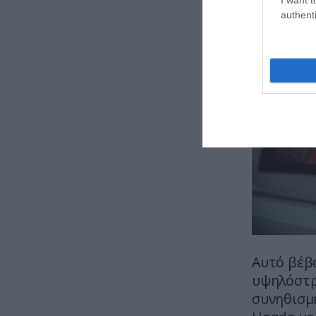
authenti
Αυτό βέβα
υψηλόστρ
συνηθισμ