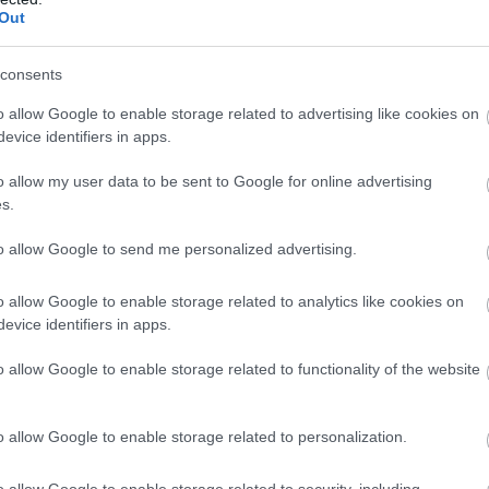
ς
κατά την πρόσφατη παρουσίαση του νέου Pr
Out
ής του πρότζεκτ Tomoyuki Yamagami υπαινίχθηκ
υ Type R δεν συνδέεται με την κληρονομιά του σ
consents
εχνολογία.
o allow Google to enable storage related to advertising like cookies on
evice identifiers in apps.
R μπορεί να είναι οτιδήποτε στο μέλλον, ανάλογα 
ς της αγοράς… Το Type R δεν εξαρτάται από ένα 
o allow my user data to be sent to Google for online advertising
ς ότι η ουσία του σήματος έγκειται στη μεγιστ
s.
σης και όχι στην προσκόλληση σε ένα καύσιμο.
to allow Google to send me personalized advertising.
υ ευθυγραμμίζεται με όσα αποκάλυψε το Κέντρ
ν έκθεση CES νωρίτερα φέτος. Εκεί, ο Toshihiro 
o allow Google to enable storage related to analytics like cookies on
evice identifiers in apps.
ς της BEV εξέλιξης των Ιαπώνων, ανέλυσε λεπτο
 επιφυλάσσει ένα πιθανό ηλεκτρικό Type R.
o allow Google to enable storage related to functionality of the website
o allow Google to enable storage related to personalization.
o allow Google to enable storage related to security, including