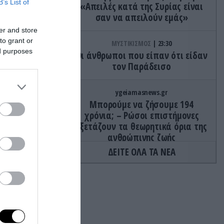
B’s List of
«Απειλές κατά της Συρίας είναι
σαν να απειλούν εμάς»
er and store
to grant or
ΜΥΣΤΙΚΙΣΜΟΣ
23:30
ed purposes
Οι άνθρωποι που είπαν ότι είδαν
τον Παράδεισο
ygeiamasnews.gr
Μπορούμε να ζήσουμε 194
χρόνια; – Ρώσοι επιστήμονες
εξετάζουν τα θεωρητικά όρια της
ανθρώπινης ζωής
ΔΕΙΤΕ ΟΛΑ ΤΑ ΝΕΑ
 Ευρώπη,
ΙΣΤΟΡΙΑ
23:15
«Μόνο σοβαρές προσφορές»:
 στο
Όταν ένας άνδρας έβαλε αγγελία
α
στο eBay το… νεφρό του και οι
προσφορές «έπεσαν βροχή»