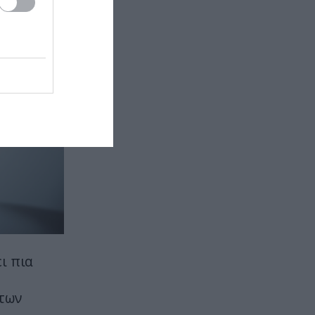
εκτελεστής της μαφίας – Ο λόγος
που χρησιμοποιούσε τα πάντα
εκτός από όπλο
ΙΣΤΟΡΙΑ
22:45
Κινίνη: Το φάρμακο κατά της
ελονοσίας που «σάρωνε» στην
Ελλάδα για δεκαετίες
ΠΕΡΙΒΑΛΛΟΝ
22:44
Εκατομμύρια ακρίδες
σκοτείνιασαν τον ουρανό στην
Ρωσία: «Θα μας φάνε
ζωντανούς!» (βίντεο)
ΥΓΕΙΑ
22:40
ι πια
Τι παθαίνει ο εγκέφαλος όταν
είσαι συνέχεια στο κινητό
 των