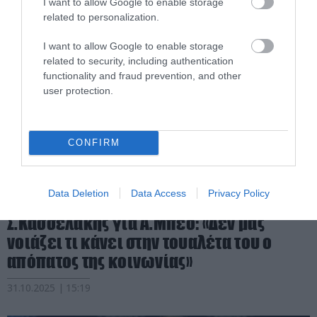
I want to allow Google to enable storage
related to personalization.
I want to allow Google to enable storage
related to security, including authentication
functionality and fraud prevention, and other
user protection.
CONFIRM
Data Deletion
Data Access
Privacy Policy
PRONEWS.GR /
ΑΛΛΑ ΚΟΜΜΑΤΑ
Σ.Κασσελάκης για Α.Μπέο: «Δεν μας
νοιάζει τι κάνει στην τουαλέτα του ο
απόπατος της κοινωνίας»
31.10.2025 | 15:19