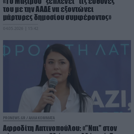
«Το Μαξίμου ”ξεπλένει” τις ευθύνες
του με την ΑΑΔΕ να εξοντώνει
μάρτυρες δημοσίου συμφέροντος»
04.05.2026 | 15:42
PRONEWS.GR /
ΑΛΛΑ ΚΟΜΜΑΤΑ
Αφροδίτη Λατινοπούλου: «”Ναι” στον