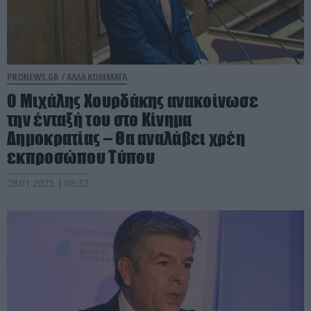
PRONEWS.GR /
ΑΛΛΑ ΚΟΜΜΑΤΑ
Ο Μιχάλης Χουρδάκης ανακοίνωσε
την ένταξή του στο Κίνημα
Δημοκρατίας – Θα αναλάβει χρέη
εκπροσώπου Τύπου
28.01.2025 | 08:32