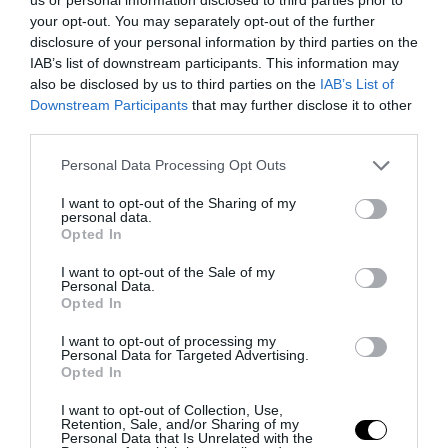
03.11.2025 | 11:28
your opt-out. You may separately opt-out of the further
disclosure of your personal information by third parties on the
IAB’s list of downstream participants. This information may
also be disclosed by us to third parties on the
IAB’s List of
Downstream Participants
that may further disclose it to other
third parties.
Please note that this website/app uses one or more Google
Personal Data Processing Opt Outs
services and may gather and store information including but
not limited to your visit or usage behaviour. You may click to
I want to opt-out of the Sharing of my
personal data.
grant or deny consent to Google and its third-party tags to
Opted In
use your data for below specified purposes in below Google
consent section.
I want to opt-out of the Sale of my
Personal Data.
PRONEWS.GR /
ΑΛΛΑ ΚΟΜΜΑΤΑ
Opted In
Κασσελάκης για Μητσοτάκη: Η μόνη
I want to opt-out of processing my
μεταρρύθμιση είναι η ψηφιοποίηση
Personal Data for Targeted Advertising.
Opted In
του ρουσφετιού
I want to opt-out of Collection, Use,
Retention, Sale, and/or Sharing of my
02.11.2025 | 17:57
Personal Data that Is Unrelated with the