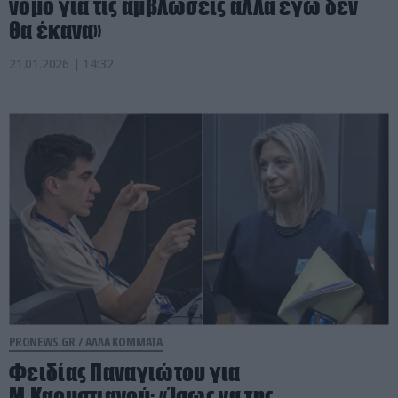
νόμο για τις αμβλώσεις αλλά εγώ δεν
θα έκανα»
21.01.2026 | 14:32
PRONEWS.GR /
ΑΛΛΑ ΚΟΜΜΑΤΑ
Φειδίας Παναγιώτου για
Μ.Καρυστιανού: «Ίσως να της