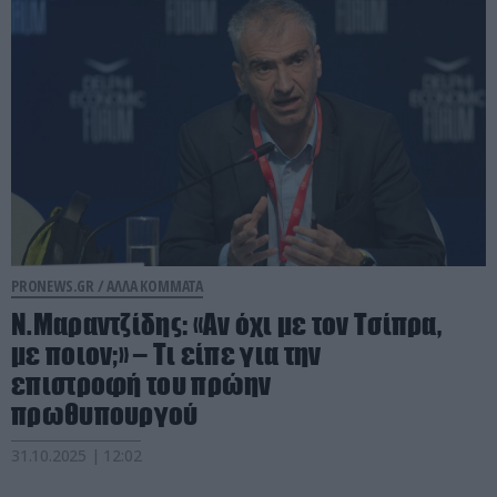
PRONEWS.GR /
ΑΛΛΑ ΚΟΜΜΑΤΑ
Ν.Μαραντζίδης: «Αν όχι με τον Τσίπρα,
με ποιον;» – Τι είπε για την
επιστροφή του πρώην
πρωθυπουργού
31.10.2025 | 12:02