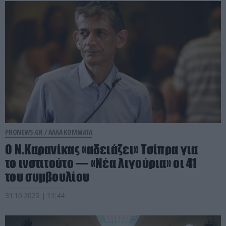
PRONEWS.GR /
ΑΛΛΑ ΚΟΜΜΑΤΑ
Ο Ν.Καρανίκας «αδειάζει» Τσίπρα για
το ινστιτούτο — «Νέα λιγούρια» οι 41
του συμβουλίου
31.10.2025 | 11:44