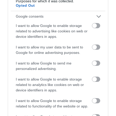
Purposes for which it was collected.
Opted Out
Google consents
I want to allow Google to enable storage
related to advertising like cookies on web or
device identifiers in apps.
I want to allow my user data to be sent to
Google for online advertising purposes.
I want to allow Google to send me
personalized advertising.
PRONEWS.GR /
ΑΛΛΑ ΚΟΜΜΑΤΑ
Γιάννης Λαγός για δολοφονία
I want to allow Google to enable storage
related to analytics like cookies on web or
Π.Φύσσα: «Δεν παρακίνησα ποτέ
device identifiers in apps.
κανέναν να κάνει τον τιμωρό μέσα
στη νύχτα…»
I want to allow Google to enable storage
related to functionality of the website or app.
31.10.2025 | 18:28