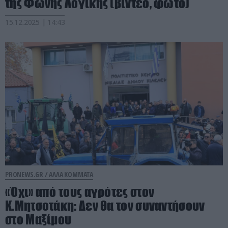
της Φωνής Λογικής (βίντεο, φωτό)
15.12.2025 | 14:43
PRONEWS.GR /
ΑΛΛΑ ΚΟΜΜΑΤΑ
«Όχι» από τους αγρότες στον
Κ.Μητσοτάκη: Δεν θα τον συναντήσουν
στο Μαξίμου