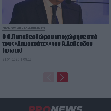
PRONEWS.GR /
ΑΛΛΑ ΚΟΜΜΑΤΑ
Ο Θ.Παπαθεοδώρου αποχώρησε από
τους «Δημοκράτες» του Α.Λοβέρδου
(φώτο)
21.01.2025 | 08:23