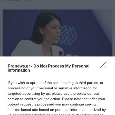
Pronews.gr -
Do Not Process My Personal
Information
PRONEWS.GR /
ΑΛΛΑ ΚΟΜΜΑΤΑ
If you wish to opt-out of the sale, sharing to third parties, or
Α.Λατινοπούλου: «Υπάρχει δωρεάν
processing of your personal or sensitive information for
εμβόλιο για την ευλογιά των
targeted advertising by us, please use the below opt-out
αιγοπροβάτων – Η κυβέρνηση
section to confirm your selection. Please note that after your
καθυστερεί» (βίντεο)
opt-out request is processed you may continue seeing
interest-based ads based on personal information utilized by
us or personal information disclosed to third parties prior to