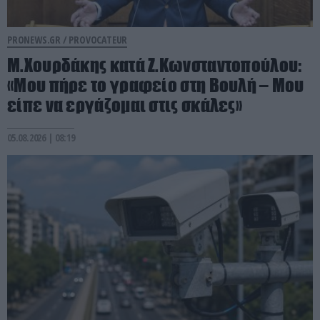
PRONEWS.GR /
PROVOCATEUR
Μ.Χουρδάκης κατά Ζ.Κωνσταντοπούλου:
«Μου πήρε το γραφείο στη Βουλή – Μου
είπε να εργάζομαι στις σκάλες»
05.08.2026 | 08:19