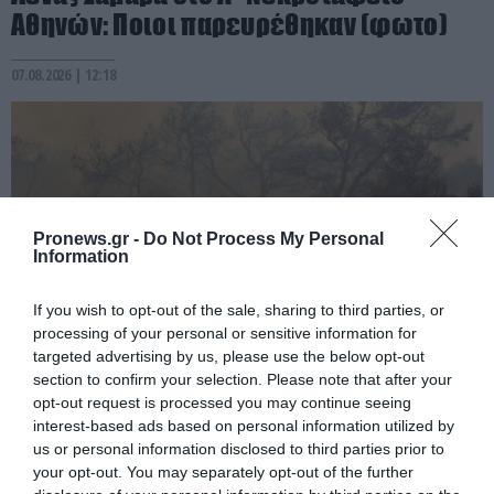
Αθηνών: Ποιοι παρευρέθηκαν (φωτο)
07.08.2026 | 12:18
Pronews.gr -
Do Not Process My Personal
Information
If you wish to opt-out of the sale, sharing to third parties, or
processing of your personal or sensitive information for
targeted advertising by us, please use the below opt-out
section to confirm your selection. Please note that after your
PRONEWS.GR /
PROVOCATEUR
opt-out request is processed you may continue seeing
Πυρκαγιές: Στην κορυφή της λίστας με τις
interest-based ads based on personal information utilized by
us or personal information disclosed to third parties prior to
περισσότερες καμένες εκτάσεις ανά
your opt-out. You may separately opt-out of the further
έτος η περίοδος Μητσοτάκη!