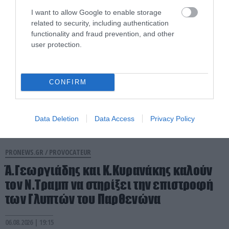
07.08.2026 | 11:07
I want to allow Google to enable storage
related to security, including authentication
functionality and fraud prevention, and other
user protection.
CONFIRM
Data Deletion
Data Access
Privacy Policy
PRONEWS.GR /
PROVOCATEUR
Ά.Γεωργιάδης και Κ.Κυρανάκης καλούν
τον Ν.Τραμπ να στηρίξει την επιστροφή
των Γλυπτών του Παρθενώνα
06.08.2026 | 19:15