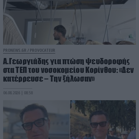
PRONEWS.GR /
PROVOCATEUR
Α.Γεωργιάδης για πτώση ψευδοροφής
στα ΤΕΠ του νοσοκομείου Κορίνθου: «Δεν
κατέρρευσε – Την ξήλωσαν»
06.08.2026 | 08:58