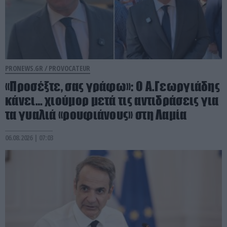
PRONEWS.GR /
PROVOCATEUR
«Προσέξτε, σας γράφω»: Ο Α.Γεωργιάδης
κάνει… χιούμορ μετά τις αντιδράσεις για
τα γυαλιά «ρουφιάνους» στη Λαμία
06.08.2026 | 07:03