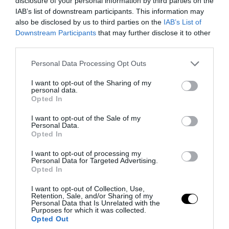
disclosure of your personal information by third parties on the
IAB’s list of downstream participants. This information may
07.08.2026 | 12:17
also be disclosed by us to third parties on the
IAB’s List of
Downstream Participants
that may further disclose it to other
third parties.
Please note that this website/app uses one or more Google
Personal Data Processing Opt Outs
services and may gather and store information including but
not limited to your visit or usage behaviour. You may click to
I want to opt-out of the Sharing of my
personal data.
grant or deny consent to Google and its third-party tags to
Opted In
use your data for below specified purposes in below Google
consent section.
I want to opt-out of the Sale of my
Personal Data.
Opted In
I want to opt-out of processing my
Personal Data for Targeted Advertising.
PRONEWS.GR /
PROVOCATEUR
Opted In
Α.Τσίπρας: Στις 9 Σεπτεμβρίου η
I want to opt-out of Collection, Use,
επίσκεψή του στη ΔΕΘ – Πότε θα
Retention, Sale, and/or Sharing of my
Personal Data that Is Unrelated with the
παρουσιάσει το οικονομικό του
Purposes for which it was collected.
Opted Out
πρόγραμμα