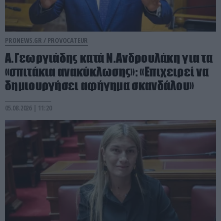
PRONEWS.GR /
PROVOCATEUR
Α.Γεωργιάδης κατά Ν.Ανδρουλάκη για τα
«σπιτάκια ανακύκλωσης»: «Επιχειρεί να
δημιουργήσει αφήγημα σκανδάλου»
05.08.2026 | 11:20