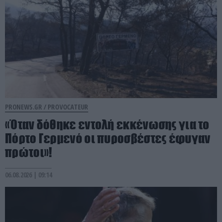
PRONEWS.GR /
PROVOCATEUR
«Όταν δόθηκε εντολή εκκένωσης για το
Πόρτο Γερμενό οι πυροσβέστες έφυγαν
πρώτοι»!
06.08.2026 | 09:14