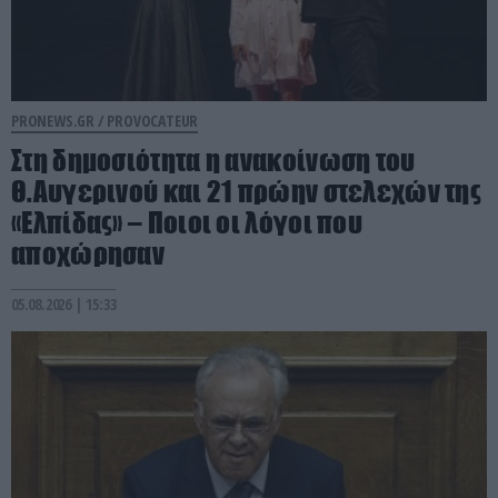
PRONEWS.GR /
PROVOCATEUR
Στη δημοσιότητα η ανακοίνωση του
Θ.Αυγερινού και 21 πρώην στελεχών της
«Ελπίδας» – Ποιοι οι λόγοι που
αποχώρησαν
05.08.2026 | 15:33