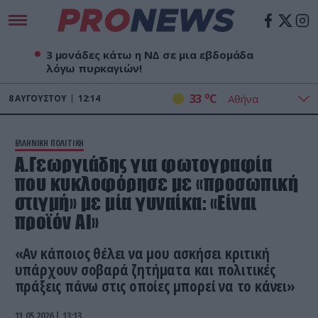
3 μονάδες κάτω η ΝΔ σε μια εβδομάδα
λόγω πυρκαγιών!
o
33
C
8
ΑΥΓΟΎΣΤΟΥ
12:14
ΕΛΛΗΝΙΚΗ ΠΟΛΙΤΙΚΗ
Α.Γεωργιάδης για φωτογραφία
που κυκλοφόρησε με «προσωπική
στιγμή» με μία γυναίκα: «Είναι
προϊόν ΑΙ»
«Αν κάποιος θέλει να μου ασκήσει κριτική
υπάρχουν σοβαρά ζητήματα και πολιτικές
πράξεις πάνω στις οποίες μπορεί να το κάνει»
11.05.2026 | 13:13