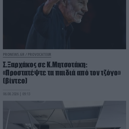
PRONEWS.GR /
PROVOCATEUR
Σ.Ξαρχάκος σε Κ.Μητσοτάκη:
«Προστατέψτε τα παιδιά από τον τζόγο»
(βίντεο)
06.08.2026 | 09:13