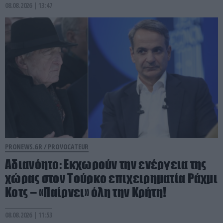
08.08.2026 | 13:47
PRONEWS.GR /
PROVOCATEUR
Αδιανόητο: Εκχωρούν την ενέργεια της
χώρας στον Τούρκο επιχειρηματία Ράχμι
Κοτς – «Παίρνει» όλη την Κρήτη!
08.08.2026 | 11:53