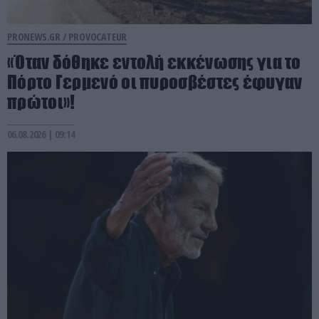
PRONEWS.GR /
PROVOCATEUR
«Όταν δόθηκε εντολή εκκένωσης για το
Πόρτο Γερμενό οι πυροσβέστες έφυγαν
πρώτοι»!
06.08.2026 | 09:14