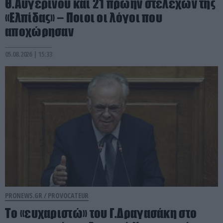
Θ.Αυγερινού και 21 πρώην στελεχών της
«Ελπίδας» – Ποιοι οι λόγοι που
αποχώρησαν
05.08.2026 | 15:33
PRONEWS.GR /
PROVOCATEUR
Το «ευχαριστώ» του Γ.Δραγασάκη στο