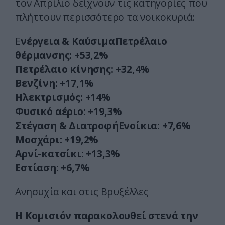
τον Απρίλιο δείχνουν τις κατηγορίες που
πλήττουν περισσότερο τα νοικοκυριά:
Ε
νέργεια & ΚαύσιμαΠετρέλαιο
θέρμανσης: +53,2%
Πετρέλαιο κίνησης: +32,4%
Βενζίνη: +17,1%
Ηλεκτρισμός: +14%
Φυσικό αέριο: +19,3%
Στέγαση & ΔιατροφήΕνοίκια: +7,6%
Μοσχάρι: +19,2%
Αρνί-κατσίκι: +13,3%
Εστίαση: +6,7%
Ανησυχία και στις Βρυξέλλες
Η Κομισιόν παρακολουθεί στενά την