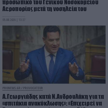
προσωπικό του Γενικού Νοσοκομείου
Αεροπορίας μετά τη νοσηλεία του
05.08.2026 | 13:27
PRONEWS.GR /
PROVOCATEUR
Α.Γεωργιάδης κατά Ν.Ανδρουλάκη για τα
«σπιτάκια ανακύκλωσης»: «Επιχειρεί να