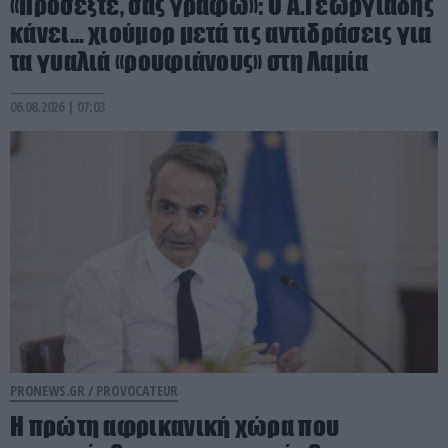
«Προσέξτε, σας γράφω»: Ο Α.Γεωργιάδης
κάνει… χιούμορ μετά τις αντιδράσεις για
τα γυαλιά «ρουφιάνους» στη Λαμία
06.08.2026 | 07:03
PRONEWS.GR /
PROVOCATEUR
Η πρώτη αφρικανική χώρα που