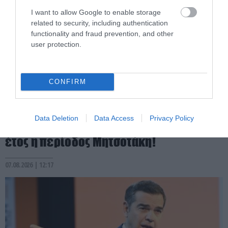
I want to allow Google to enable storage
related to security, including authentication
functionality and fraud prevention, and other
user protection.
CONFIRM
PRONEWS.GR /
PROVOCATEUR
Πυρκαγιές: Στην κορυφή της λίστας με τις
Data Deletion
Data Access
Privacy Policy
περισσότερες καμένες εκτάσεις ανά
έτος η περίοδος Μητσοτάκη!
07.08.2026 | 12:17