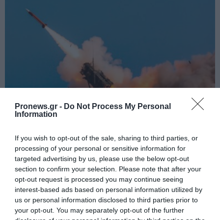
Pronews.gr -
Do Not Process My Personal
Information
PRONEWS.GR /
PROVOCATEUR
Η Σ.Αραβία στο «ισλαμικό ΝΑΤΟ» με την
If you wish to opt-out of the sale, sharing to third parties, or
Τουρκία: Γιατί η αποστολή ελληνικών
processing of your personal or sensitive information for
targeted advertising by us, please use the below opt-out
Patriot εξελίσσεται σε διπλωματικό
section to confirm your selection. Please note that after your
φιάσκο
opt-out request is processed you may continue seeing
interest-based ads based on personal information utilized by
08.08.2026 | 09:30
us or personal information disclosed to third parties prior to
your opt-out. You may separately opt-out of the further