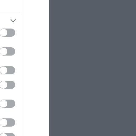
ναι δικό
ΚΟΣΜΟΣ
23:11
Τα 600 στρέμματα κληρονομιάς
πίσω από το φονικό στην
 Και όπως
Β.Καρολίνα
 να το
ΕΝΟΠΛΕΣ ΣΥΓΚΡΟΥΣΕΙΣ
23:09
υπουργός
Εκρήξεις στο νησί Κεσμ: Άγνωστο
ιάλογο με
αν προέρχονται από το Ιράν ή τις
ΗΠΑ
δηλώσεων
ΕΝΟΠΛΕΣ ΣΥΓΚΡΟΥΣΕΙΣ
23:03
ίας ενός
Στο Βελιγράδι ο Β.Ζελένσκι:
ειται να
«Πρέπει να αποσπάσουμε τους
ουρκία ως
Σέρβους από το στρατόπεδο της
Ρωσίας»
με να
ται, αυτό
είμαι
ΙΣΤΟΡΙΑ
23:00