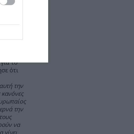
Αυτός ήταν ο μεγαλύτερος
ο
εκτελεστής της μαφίας – Ο λόγος
αντικά η
που χρησιμοποιούσε τα πάντα
ν εαυτό
εκτός από όπλο
ΙΣΤΟΡΙΑ
22:45
ατρέψει
Κινίνη: Το φάρμακο κατά της
ελονοσίας που «σάρωνε» στην
Ελλάδα για δεκαετίες
για το
ησε ότι
ΠΕΡΙΒΑΛΛΟΝ
22:44
Εκατομμύρια ακρίδες
σκοτείνιασαν τον ουρανό στην
 αυτή την
Ρωσία: «Θα μας φάνε
 κανόνες
ζωντανούς!» (βίντεο)
Ευρωπαίος
περνά την
ΥΓΕΙΑ
22:40
τους
Τι παθαίνει ο εγκέφαλος όταν
ρούν να
είσαι συνέχεια στο κινητό
α γίνει