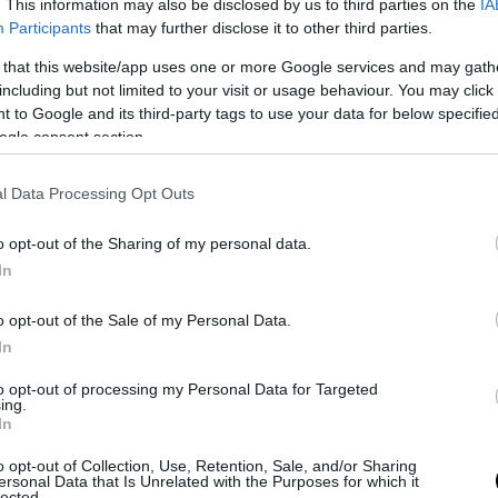
. This information may also be disclosed by us to third parties on the
IA
με δεκάδες χιλιάδες. Έχουμε διασώσει δεκάδες χ
Participants
that may further disclose it to other third parties.
ς που βρίσκονταν σε κίνδυνο στη θάλασσα.
 that this website/app uses one or more Google services and may gath
ζόμαστε τα σύνορά μας όπως έχουμε υποχρέωση 
including but not limited to your visit or usage behaviour. You may click 
αλλά σεβόμαστε επίσης τα θεμελιώδη δικαιώματα 
 to Google and its third-party tags to use your data for below specifi
 συνεργαζόμαστε με την Τουρκία για να αντιμετ
ogle consent section.
ήτημα αντί να βλέπουμε μια Τουρκία να “μάς κουνά
»
συνέχισε για το μεταναστευτικό ο κ. Μητσοτάκ
l Data Processing Opt Outs
χουμε δει ένα κρεσέντο τουρκικής ρητορικής κατά 
o opt-out of the Sharing of my personal data.
ου είναι προφανώς απαράδεκτο. Νομίζω ότι αυτό
In
έχει επισημανθεί προς την Τουρκία από την ηγεσί
o opt-out of the Sale of my Personal Data.
ς Ένωσης, αλλά και από τις ΗΠΑ. Δεν χρειαζόμασ
In
ολιτικής αστάθειας στην Ανατολική Μεσόγειο ότ
ε πόλεμο εναντίον της Ρωσίας και προσπαθούμε 
to opt-out of processing my Personal Data for Targeted
ing.
ξουμε την Ουκρανία»
πρόσθεσε ο Έλληνας πρωθ
In
τηση της δημοσιογράφου του Bloomberg
«γιατί 
o opt-out of Collection, Use, Retention, Sale, and/or Sharing
ersonal Data that Is Unrelated with the Purposes for which it
άν αυτό;»
ο Κυριάκος Μητσοτάκης απάντησε
«νο
lected.