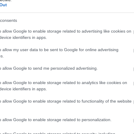
Out
θμό, λόγω της εσωτερικής πολιτικής, αλλά αυτό εί
ημα και όχι δικό μου».
consents
 πεπρωμένο μας από τη γεωγραφία να ζούμε μαζί.
o allow Google to enable storage related to advertising like cookies on
ει πολλές φορές, θα πρέπει να είμαστε σε θέση να
evice identifiers in apps.
υμε ότι ακόμη και όταν διαφωνούμε, θα πρέπει
o allow my user data to be sent to Google for online advertising
ε πολιτισμένο τρόπο»
συνέχισε ο Έλληνας πρωθ
s.
άνοντας την θετική πρόθεση της Ελλάδας για δ
ία.
to allow Google to send me personalized advertising.
σπευσε να τονίσει – στη σκιά των προκλητικών 
o allow Google to enable storage related to analytics like cookies on
αξιωματούχων – ότι
«η αμφισβήτηση της κυριαρχ
evice identifiers in apps.
στο ΝΑΤΟ είναι προφανώς απαράδεκτη. Δεν πρόκ
o allow Google to enable storage related to functionality of the website
κτή από την Ελλάδα, και ουσιαστικά δείχνει την Τ
που δεν είναι πλέον μέρος αυτού που συνηθίζου
ε, Δυτική συμμαχία. Ο Πρόεδρος Ερντογάν αρνεί
o allow Google to enable storage related to personalization.
μα, να συναντηθεί μαζί μου. Έχω πει ανοιχτά ότι 
o allow Google to enable storage related to security, including