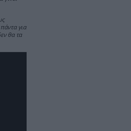
ΙΣΤΟΡΙΑ
22:34
Γιατί δεν υπήρξαν ποτέ
ως
μικροσκοπικοί δεινόσαυροι – Η
 πάντα για
άγνωστη μάχη επιβίωσης που
εν θα τα
έκρινε το μέγεθος
ΦΥΣΙΚΗ ΚΑΤΑΣΤΑΣΗ
22:30
Κόψτε την αμέσως: H συνήθεια
που αποδυναμώνει το σπέρμα
και σας ρίχνει την απόδοση πριν
την συνεύρεση
ΘΡΗΣΚΕΙΑ
22:30
Το ήξερες; – Γιατί χτυπούν
διαφορετικά οι καμπάνες σε
γάμο, κηδεία και μεγάλη γιορτή
ΠΡΟΣΩΠΙΚΟ
22:26