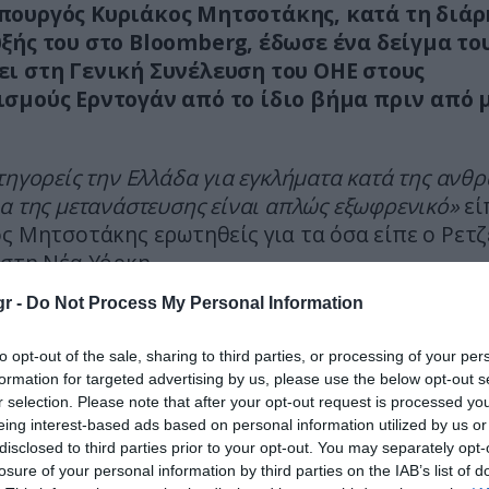
ουργός Κυριάκος Μητσοτάκης, κατά τη διάρ
ξής του στο Bloomberg, έδωσε ένα δείγμα το
ι στη Γενική Συνέλευση του ΟΗΕ στους
σμούς Ερντογάν από το ίδιο βήμα πριν από 
τηγορείς την Ελλάδα για εγκλήματα κατά της ανθ
α της μετανάστευσης είναι απλώς εξωφρενικό»
εί
ς Μητσοτάκης ερωτηθείς για τα όσα είπε ο Ρετ
 στη Νέα Υόρκη.
r -
Do Not Process My Personal Information
, δε, γιατί χαρακτηρίζει ως «εξωφρενικά» τα όσα
 της Τουρκίας, ο Έλληνας πρωθυπουργός είπε ό
to opt-out of the sale, sharing to third parties, or processing of your per
α που, πολύ ανοιχτά και πολύ δημόσια, εργαλ
formation for targeted advertising by us, please use the below opt-out s
ανάστες τα τελευταία δύο χρόνια, προσπαθών
r selection. Please note that after your opt-out request is processed y
αρρύνει, να τους στείλει στα ελληνικά σύνορα
eing interest-based ads based on personal information utilized by us or
disclosed to third parties prior to your opt-out. You may separately opt-
ντας να τους ωθήσει στην Ευρώπη».
losure of your personal information by third parties on the IAB’s list of