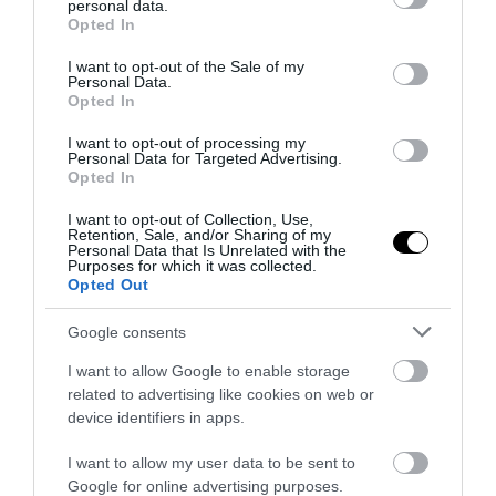
personal data.
grant or deny consent to Google and its third-party tags to
Opted In
use your data for below specified purposes in below Google
consent section.
I want to opt-out of the Sale of my
ΔΙΑΔΩΣΤΕ ΤΟ ΑΡΘΡΟ
Personal Data.
Opted In
I want to opt-out of processing my
Personal Data for Targeted Advertising.
Opted In
I want to opt-out of Collection, Use,
Retention, Sale, and/or Sharing of my
Personal Data that Is Unrelated with the
Purposes for which it was collected.
Opted Out
Google consents
ΤΕΛΕΥΤΑΙΕΣ ΕΙΔΗΣΕΙΣ
I want to allow Google to enable storage
ΕΣΩΤΕΡΙΚΗ ΑΣΦΑΛΕΙΑ
10:56
related to advertising like cookies on web or
Αθήνα: Φωτιά σε εγκαταλελειμμένο κτίριο στην
device identifiers in apps.
Κουμουνδούρου – Απεγκλωβίστηκε ένα άτομο
I want to allow my user data to be sent to
Google for online advertising purposes.