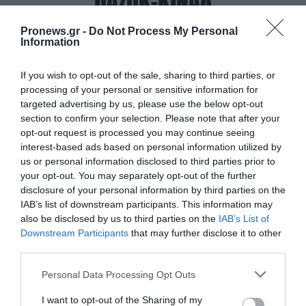
ΠΑΣΟΚ-ΚΙΝΑΛ
Pronews.gr -
Do Not Process My Personal
Information
If you wish to opt-out of the sale, sharing to third parties, or
processing of your personal or sensitive information for
targeted advertising by us, please use the below opt-out
section to confirm your selection. Please note that after your
opt-out request is processed you may continue seeing
interest-based ads based on personal information utilized by
us or personal information disclosed to third parties prior to
your opt-out. You may separately opt-out of the further
disclosure of your personal information by third parties on the
IAB’s list of downstream participants. This information may
PRONEWS.GR /
ΠΑΣΟΚ-ΚΙΝΑΛ
also be disclosed by us to third parties on the
IAB’s List of
Η δήλωση του Ν.Ανδρουλάκη για την
Downstream Participants
that may further disclose it to other
third parties.
τραγωδία στην Ψάθα με την σύγκρουση
των δύο ελικοπτέρων
Please note that this website/app uses one or more Google
Personal Data Processing Opt Outs
services and may gather and store information including but
not limited to your visit or usage behaviour. You may click to
I want to opt-out of the Sharing of my
02.08.2026 | 19:44