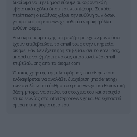
δικαίωμα να μην δημοσιεύουμε συκοφαντικά ή
υβριστικά σχόλια όπου τα εντοπίζουμε. Σε κάθε
περίπτωση ο καθένας φέρει την ευθύνη των όσων
γράφει και το pronews.gr ουδεμία νομική ή άλλα
ευθύνη φέρει.
Δικαίωμα συμμετοχής στη συζήτηση έχουν μόνο όσοι
έχουν επιβεβαιώσει το email τους στην υπηρεσία
disqus. Εάν δεν έχετε ήδη επιβεβαιώσει το email σας,
μπορείτε να ζητήσετε να σας αποσταλεί νέο email
επιβεβαίωσης από το disqus.com
Όποιος χρήστης της πλατφόρμας του disqus.com
ενδιαφέρεται να αναλάβει διαχείριση (moderating)
των σχολίων στα άρθρα του pronews.gr σε εθελοντική
βάση, μπορεί να στείλει τα στοιχεία του και στοιχεία
επικοινωνίας στο
info3@pronews.gr
και θα εξεταστεί
άμεσα η υποψηφιότητά του.