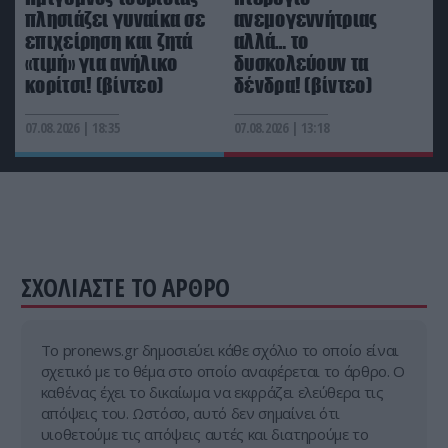
πλησιάζει γυναίκα σε
ανεμογεννήτριας
ΤΕΧΝΟΛΟΓΙΑ
09:11
επιχείρηση και ζητά
αλλά… το
Προηγμένο Al μοντέλο στην Κίνα έδειξε πώς
«τιμή» για ανήλικο
δυσκολεύουν τα
μοιάζει ο Παράδεισος και τα πλάνα είναι
κορίτσι! (βίντεο)
δένδρα! (βίντεο)
εντυπωσιακά (βίντεο)
07.08.2026 | 18:35
07.08.2026 | 13:18
ΚΑΤΟΙΚΙΔΙΑ
09:03
Δείτε βίντεο: Μετά από χρόνια πρώην αδέσποτη
γάτα πλησίασε από μόνη της την ιδιοκτήτριά της
επειδή ήταν λυπημένη
ΣΧΟΛΙΑΣΤΕ ΤΟ ΑΡΘΡΟ
Tο pronews.gr δημοσιεύει κάθε σχόλιο το οποίο είναι
σχετικό με το θέμα στο οποίο αναφέρεται το άρθρο. Ο
καθένας έχει το δικαίωμα να εκφράζει ελεύθερα τις
απόψεις του. Ωστόσο, αυτό δεν σημαίνει ότι
υιοθετούμε τις απόψεις αυτές και διατηρούμε το