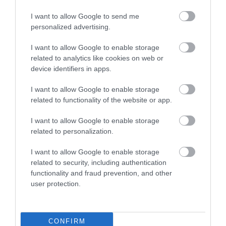
ΔΙΕΘΝΗΣ ΑΣΦΑΛΕΙΑ
10:49
Ποια Στενά του Ορμούζ; – Αυτή είναι η πιο
I want to allow Google to send me
επικίνδυνη θαλάσσια οδός για τα πλοία – Στο
personalized advertising.
στόχαστρο και ελληνόκτητα!
I want to allow Google to enable storage
related to analytics like cookies on web or
AUTO - MOTO
10:48
device identifiers in apps.
Η Porsche SE ανακοίνωσε ζημία 2,22 δισ. ευρώ για
το πρώτο εξάμηνο του 2026! – Πίεση για
I want to allow Google to enable storage
περικοπές στην Volkswagen
related to functionality of the website or app.
I want to allow Google to enable storage
CELEBRITIES
10:39
related to personalization.
Ανδρομάχη για την περιπέτεια με την υγεία της:
«Μην ανησυχείτε, το ’χω» – H φωτογραφία με
I want to allow Google to enable storage
ορό
related to security, including authentication
functionality and fraud prevention, and other
user protection.
ΚΟΣΜΟΣ
10:38
Ο ευφάνταστος τρόπος πρατηρίου καυσίμων στη
Νέα Υόρκη: Προσφέρει έκπτωση σε όσους
οδηγούς… χορέψουν (βίντεο)
CONFIRM