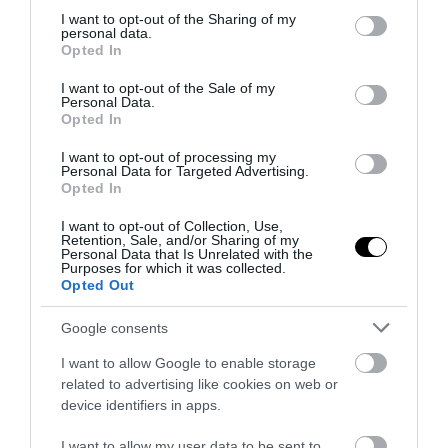
not limited to your visit or usage behaviour. You may click to
I want to opt-out of the Sharing of my
personal data.
grant or deny consent to Google and its third-party tags to
Opted In
use your data for below specified purposes in below Google
consent section.
I want to opt-out of the Sale of my
Personal Data.
PRONEWS.GR /
ΚΥΒΕΡΝΗΣΗ
Opted In
Συνάντηση Κ.Μητσοτάκη – Χ.Δούκα την
I want to opt-out of processing my
Personal Data for Targeted Advertising.
Παρασκευή στο Μέγαρο Μαξίμου
Opted In
30.07.2026 | 23:36
I want to opt-out of Collection, Use,
Retention, Sale, and/or Sharing of my
Personal Data that Is Unrelated with the
Purposes for which it was collected.
Opted Out
Google consents
I want to allow Google to enable storage
related to advertising like cookies on web or
device identifiers in apps.
I want to allow my user data to be sent to