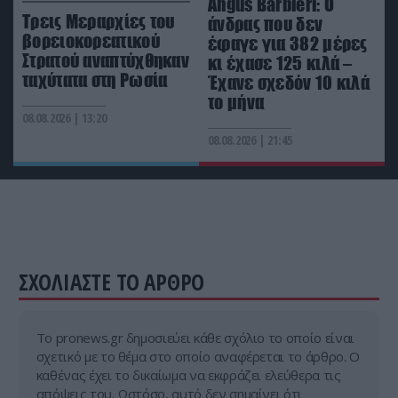
Angus Barbieri: Ο
AUTO - MOTO
09:57
Τρεις Μεραρχίες του
άνδρας που δεν
Νέο ψηφιακό σύστημα για τις πινακίδες
βορειοκορεατικού
έφαγε για 382 μέρες
κυκλοφορίας – Τέλος στις καθυστερήσεις
Στρατού αναπτύχθηκαν
κι έχασε 125 κιλά –
ταχύτατα στη Ρωσία
Έχανε σχεδόν 10 κιλά
το μήνα
ΔΙΕΘΝΗΣ ΑΣΦΑΛΕΙΑ
09:52
08.08.2026 | 13:20
Το Ιράν «παγώνει» τις ΗΠΑ για άνοιγμα των
Στενών του Ορμούζ: «Δίνετε άμεσα 300
08.08.2026 | 21:45
δισ.δολάρια και διόδια» (upd)
ΣΧΟΛΙΑΣΤΕ ΤΟ ΑΡΘΡΟ
Tο pronews.gr δημοσιεύει κάθε σχόλιο το οποίο είναι
σχετικό με το θέμα στο οποίο αναφέρεται το άρθρο. Ο
καθένας έχει το δικαίωμα να εκφράζει ελεύθερα τις
απόψεις του. Ωστόσο, αυτό δεν σημαίνει ότι