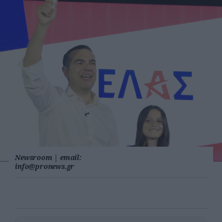
Newsroom
|
email:
info@pronews.gr