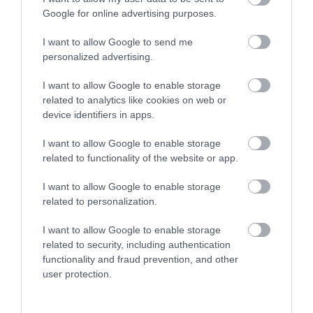
Google for online advertising purposes.
I want to allow Google to send me
PRONEWS.GR /
ΚΥΒΕΡΝΗΣΗ
personalized advertising.
Κ.Μητσοτάκης: «Βαθιά θλίψη για τους
πυροσβέστες που χάθηκαν – Δύσκολες
I want to allow Google to enable storage
related to analytics like cookies on web or
ημέρες μπροστά μας με τις φωτιές»
device identifiers in apps.
30.07.2026 | 11:39
I want to allow Google to enable storage
related to functionality of the website or app.
I want to allow Google to enable storage
related to personalization.
I want to allow Google to enable storage
related to security, including authentication
functionality and fraud prevention, and other
user protection.