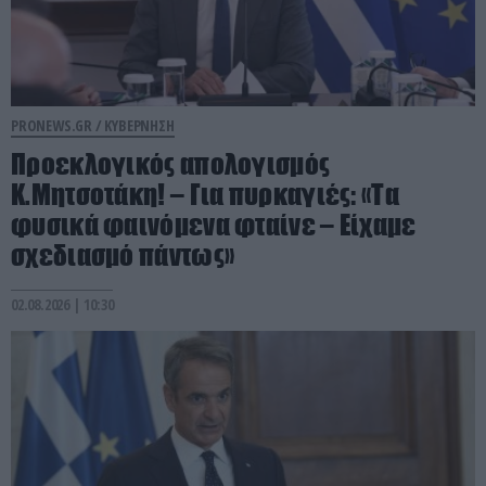
PRONEWS.GR /
ΚΥΒΕΡΝΗΣΗ
Προεκλογικός απολογισμός
Κ.Μητσοτάκη! – Για πυρκαγιές: «Τα
φυσικά φαινόμενα φταίνε – Είχαμε
σχεδιασμό πάντως»
02.08.2026 | 10:30