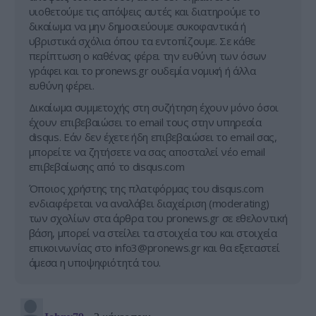
υιοθετούμε τις απόψεις αυτές και διατηρούμε το
δικαίωμα να μην δημοσιεύουμε συκοφαντικά ή
υβριστικά σχόλια όπου τα εντοπίζουμε. Σε κάθε
περίπτωση ο καθένας φέρει την ευθύνη των όσων
γράφει και το pronews.gr ουδεμία νομική ή άλλα
ευθύνη φέρει.
Δικαίωμα συμμετοχής στη συζήτηση έχουν μόνο όσοι
έχουν επιβεβαιώσει το email τους στην υπηρεσία
disqus. Εάν δεν έχετε ήδη επιβεβαιώσει το email σας,
μπορείτε να ζητήσετε να σας αποσταλεί νέο email
επιβεβαίωσης από το disqus.com
Όποιος χρήστης της πλατφόρμας του disqus.com
ενδιαφέρεται να αναλάβει διαχείριση (moderating)
των σχολίων στα άρθρα του pronews.gr σε εθελοντική
βάση, μπορεί να στείλει τα στοιχεία του και στοιχεία
επικοινωνίας στο
info3@pronews.gr
και θα εξεταστεί
άμεσα η υποψηφιότητά του.