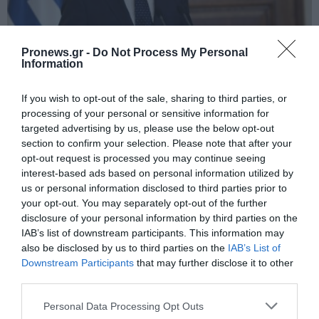
Pronews.gr -
Do Not Process My Personal
Information
PRONEWS.GR /
ΚΥΒΕΡΝΗΣΗ
If you wish to opt-out of the sale, sharing to third parties, or
Κ.Μητσοτάκης: Αντί να καταργήσει την
processing of your personal or sensitive information for
επαχθή φορολόγηση των
targeted advertising by us, please use the below opt-out
section to confirm your selection. Please note that after your
φιλοδωρημάτων στην εστίαση
opt-out request is processed you may continue seeing
περιχαρής ανακοίνωσε μείωση!
interest-based ads based on personal information utilized by
us or personal information disclosed to third parties prior to
31.07.2026 | 10:24
your opt-out. You may separately opt-out of the further
disclosure of your personal information by third parties on the
IAB’s list of downstream participants. This information may
also be disclosed by us to third parties on the
IAB’s List of
Downstream Participants
that may further disclose it to other
third parties.
Please note that this website/app uses one or more Google
Personal Data Processing Opt Outs
services and may gather and store information including but