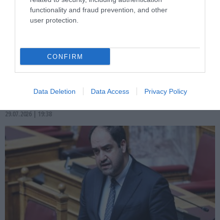
functionality and fraud prevention, and other
user protection.
PRONEWS.GR /
ΚΥΒΕΡΝΗΣΗ
CONFIRM
Στο Υπουργικό Συμβούλιο αύριο Πέμπτη
θα συσταθεί επιτροπή για την πυρηνική
ενέργεια
Data Deletion
Data Access
Privacy Policy
29.07.2026 | 19:38