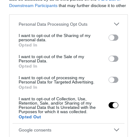
Downstream Participants
that may further disclose it to other
third parties.
Please note that this website/app uses one or more Google
Personal Data Processing Opt Outs
services and may gather and store information including but
not limited to your visit or usage behaviour. You may click to
I want to opt-out of the Sharing of my
personal data.
grant or deny consent to Google and its third-party tags to
Opted In
PRONEWS.GR /
ΚΥΒΕΡΝΗΣΗ
use your data for below specified purposes in below Google
Κ.Μητσοτάκης: «Βαθιά θλίψη για τους
consent section.
I want to opt-out of the Sale of my
Personal Data.
πυροσβέστες που χάθηκαν – Δύσκολες
Opted In
ημέρες μπροστά μας με τις φωτιές»
I want to opt-out of processing my
Personal Data for Targeted Advertising.
30.07.2026 | 11:39
Opted In
I want to opt-out of Collection, Use,
Retention, Sale, and/or Sharing of my
Personal Data that Is Unrelated with the
Purposes for which it was collected.
Opted Out
Google consents