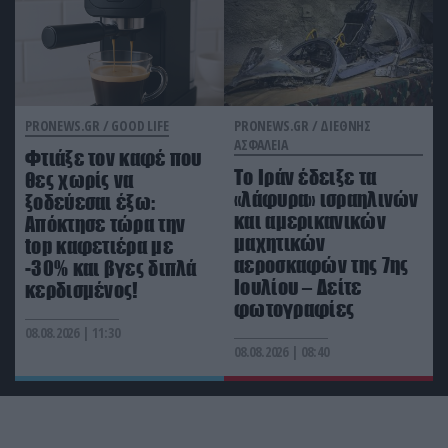
LIFESTYLE
22:12
Το μυστικό δωμάτιο που υπήρχε σε χιλιάδες
σπίτια και σήμερα έχει σχεδόν εξαφανιστεί
PRONEWS.GR /
GOOD LIFE
PRONEWS.GR /
ΔΙΕΘΝΗΣ
ΙΣΤΟΡΙΑ
22:12
ΑΣΦΑΛΕΙΑ
Οι άνθρωποι που κηρύχθηκαν νεκροί και
Φτιάξε τον καφέ που
Το Ιράν έδειξε τα
επέστρεψαν χρόνια αργότερα
θες χωρίς να
«λάφυρα» ισραηλινών
ξοδεύεσαι έξω:
και αμερικανικών
Απόκτησε τώρα την
μαχητικών
top καφετιέρα με
αεροσκαφών της 7ης
-30% και βγες διπλά
Ιουλίου – Δείτε
κερδισμένος!
φωτογραφίες
08.08.2026 | 11:30
08.08.2026 | 08:40