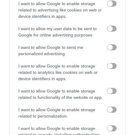
I want to allow Google to enable storage
related to advertising like cookies on web or
device identifiers in apps.
I want to allow my user data to be sent to
Google for online advertising purposes.
PRONEWS.GR /
ΚΥΒΕΡΝΗΣΗ
Συλλυπητήρια Κ.Μητσοτάκη για τον
I want to allow Google to send me
personalized advertising.
θάνατο των τριών πυροσβεστών σε
Ρέθυμνο και Γύθειο
I want to allow Google to enable storage
related to analytics like cookies on web or
29.07.2026 | 21:42
device identifiers in apps.
I want to allow Google to enable storage
related to functionality of the website or app.
I want to allow Google to enable storage
related to personalization.
I want to allow Google to enable storage
related to security, including authentication