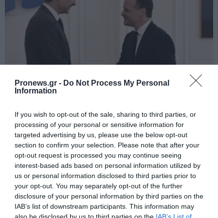
Pronews.gr -
Do Not Process My Personal
Information
PRONEWS.GR /
ΚΥΒΕΡΝΗΣΗ
Συνάντηση Κ.Μητσοτάκη – Χ.Δούκα την
If you wish to opt-out of the sale, sharing to third parties, or
processing of your personal or sensitive information for
Παρασκευή στο Μέγαρο Μαξίμου
targeted advertising by us, please use the below opt-out
section to confirm your selection. Please note that after your
30.07.2026 | 23:36
opt-out request is processed you may continue seeing
interest-based ads based on personal information utilized by
us or personal information disclosed to third parties prior to
your opt-out. You may separately opt-out of the further
disclosure of your personal information by third parties on the
IAB’s list of downstream participants. This information may
also be disclosed by us to third parties on the
IAB’s List of