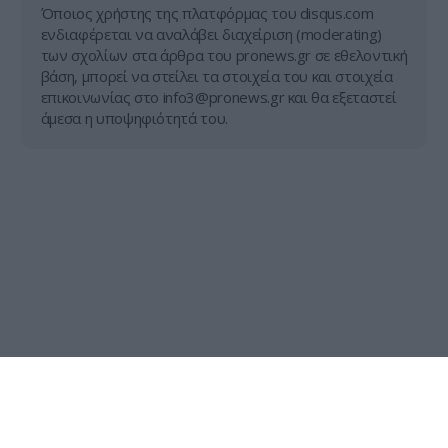
Όποιος χρήστης της πλατφόρμας του disqus.com
ενδιαφέρεται να αναλάβει διαχείριση (moderating)
των σχολίων στα άρθρα του pronews.gr σε εθελοντική
βάση, μπορεί να στείλει τα στοιχεία του και στοιχεία
επικοινωνίας στο
info3@pronews.gr
και θα εξεταστεί
άμεσα η υποψηφιότητά του.