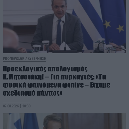
PRONEWS.GR /
ΚΥΒΕΡΝΗΣΗ
Προεκλογικός απολογισμός
Κ.Μητσοτάκη! – Για πυρκαγιές: «Τα
φυσικά φαινόμενα φταίνε – Είχαμε
σχεδιασμό πάντως»
02.08.2026 | 10:30