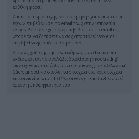
γράφει και το pronews.gr ουδεμία νομική ή άλλα
ευθύνη φέρει.
Δικαίωμα συμμετοχής στη συζήτηση έχουν μόνο όσοι
έχουν επιβεβαιώσει το email τους στην υπηρεσία
disqus. Εάν δεν έχετε ήδη επιβεβαιώσει το email σας,
μπορείτε να ζητήσετε να σας αποσταλεί νέο email
επιβεβαίωσης από το disqus.com
Όποιος χρήστης της πλατφόρμας του disqus.com
ενδιαφέρεται να αναλάβει διαχείριση (moderating)
των σχολίων στα άρθρα του pronews.gr σε εθελοντική
βάση, μπορεί να στείλει τα στοιχεία του και στοιχεία
επικοινωνίας στο
info3@pronews.gr
και θα εξεταστεί
άμεσα η υποψηφιότητά του.