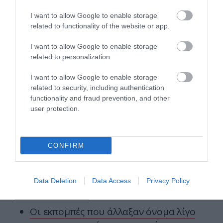
I want to allow Google to enable storage
Ο πρωτογενής τομέας συνδέεται με το
related to functionality of the website or app.
ζήτημα της διατροφικής επάρκειας. Σχέδιο
I want to allow Google to enable storage
για την καλλιέργεια ποιοτικών προϊόντων
related to personalization.
με ταυτότητα, αύξηση της βιολογικής
καλλιέργειας, εκπαίδευση των αγροτών,
I want to allow Google to enable storage
related to security, including authentication
ενίσχυση συνεργατικών εγχειρημάτων
functionality and fraud prevention, and other
που χτυπάνε τους μεσάζοντες και
user protection.
μειώνουν τα κόστη παραγωγής, σύνδεση
με τη μεταποίηση, και κυρίως ίδρυση
αναπτυξιακής αγροτικής τράπεζας που θα
CONFIRM
δώσει την απαραίτητη ρευστότητα.
Data Deletion
Data Access
Privacy Policy
ΕΙΔΗΣΕΙΣ ΣΗΜΕΡΑ
Οι εκπομπές που άλλαξαν όνομα λίγο