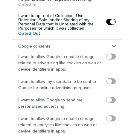
Opted In
Πράσινη Βιομηχανική Επανάσταση της
χώρας την παρουσίασα στη ΔΕΘ πριν δυό
I want to opt-out of Collection, Use,
Retention, Sale, and/or Sharing of my
χρόνια. Βασίζεται στην εγχώρια
Personal Data that Is Unrelated with the
Purposes for which it was collected.
παραγωγή τεχνολογιών πράσινης
Opted Out
ενέργειας σε περιοχές που πλήττονται από
Google consents
την αποβιομηχάνιση (π.χ. μπαταρίες
υψηλής τεχνολογίας στη βιομηχανική
I want to allow Google to enable storage
related to advertising like cookies on web or
περιοχή της Πάτρας και θαλάσσιων
device identifiers in apps.
αλουμινένιων ανεμογεννητριών στην
Μεγαλόπολη, το Βόλο, την Πτολεμαΐδα)
I want to allow my user data to be sent to
Google for online advertising purposes.
και, παράλληλα, στη μετατροπή της Β.
Ελλάδας (από τη Θεσσαλονίκη μέχρι την
I want to allow Google to send me
Αλεξανδρούπολη) σε κέντρο παραγωγής
personalized advertising.
και διανομής πράσινου υδρογόνου (το
I want to allow Google to enable storage
οποίο θα αναδειχθεί στο ντίζελ του
related to analytics like cookies on web or
device identifiers in apps.
μέλλοντος).