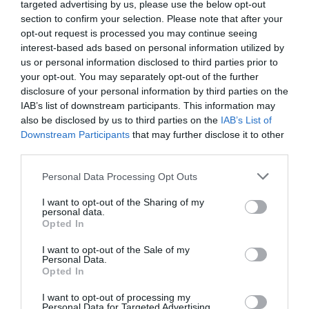
targeted advertising by us, please use the below opt-out
(άνω των 500 εργαζόμενων), ο
section to confirm your selection. Please note that after your
συντελεστής φόρου θα ανέβει στο 30%.
opt-out request is processed you may continue seeing
interest-based ads based on personal information utilized by
us or personal information disclosed to third parties prior to
5. Κατάργηση της ενοικιαζόμενης εργασίας
your opt-out. You may separately opt-out of the further
για όλους τους κλάδους και συλλογικές
disclosure of your personal information by third parties on the
συμβάσεις για κάθε κλάδο.
IAB’s list of downstream participants. This information may
also be disclosed by us to third parties on the
IAB’s List of
Eρ.: Η «Δήμητρα», ο «Οδυσσέας» και οι
Downstream Participants
that may further disclose it to other
third parties.
άλλες τομές που προτείνετε
επαρκούν; Για την αλλαγή του
Please note that this website/app uses one or more Google
Personal Data Processing Opt Outs
services and may gather and store information including but
παραγωγικού μοντέλου τι απαιτείται
not limited to your visit or usage behaviour. You may click to
I want to opt-out of the Sharing of my
να γίνει;
personal data.
grant or deny consent to Google and its third-party tags to
Opted In
use your data for below specified purposes in below Google
Απ.:
Δεν αρκούν, αν και είναι σημαντικά
consent section.
I want to opt-out of the Sale of my
Personal Data.
προαπαιτούμενα για να γίνει η ελληνική
Opted In
οικονομία βιώσιμη. Το σχέδιό μας για την
I want to opt-out of processing my
παραγωγική αναδιάρθρωση και την
Personal Data for Targeted Advertising.