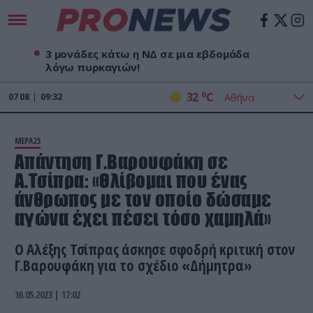
3 μονάδες κάτω η ΝΔ σε μια εβδομάδα
λόγω πυρκαγιών!
o
32
C
07
08
09:32
ΜΕΡΑ25
Απάντηση Γ.Βαρουφάκη σε
Α.Τσίπρα: «Θλίβομαι που ένας
άνθρωπος με τον οποίο δώσαμε
αγώνα έχει πέσει τόσο χαμηλά»
Ο Αλέξης Τσίπρας άσκησε σφοδρή κριτική στον
Γ.Βαρουφάκη για το σχέδιο «Δήμητρα»
16.05.2023 | 17:02