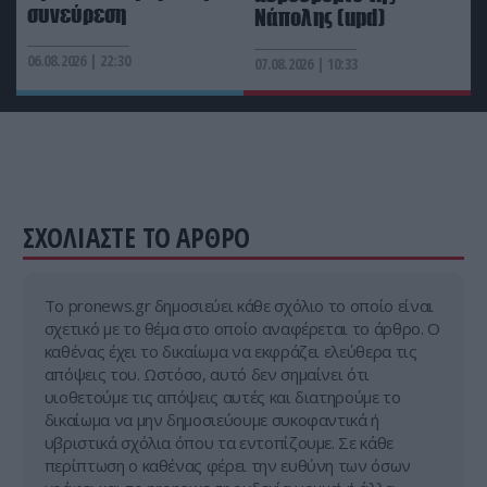
Δεν έχουν «τέλος» οι ουκρανικές επιθέσεις στη
συνεύρεση
Νάπολης (upd)
ρωσική Wildberries: Νέα πλήγματα σε
εγκαταστάσεις στα Ουράλια
06.08.2026 | 22:30
07.08.2026 | 10:33
ΕΣΩΤΕΡΙΚΗ ΑΣΦΑΛΕΙΑ
10:08
Θεσσαλονίκη: Συνελήφθη Τούρκος
καταζητούμενος με διεθνές ένταλμα
ΣΧΟΛΙΑΣΤΕ ΤΟ ΑΡΘΡΟ
Tο pronews.gr δημοσιεύει κάθε σχόλιο το οποίο είναι
σχετικό με το θέμα στο οποίο αναφέρεται το άρθρο. Ο
καθένας έχει το δικαίωμα να εκφράζει ελεύθερα τις
απόψεις του. Ωστόσο, αυτό δεν σημαίνει ότι
υιοθετούμε τις απόψεις αυτές και διατηρούμε το
δικαίωμα να μην δημοσιεύουμε συκοφαντικά ή
υβριστικά σχόλια όπου τα εντοπίζουμε. Σε κάθε
περίπτωση ο καθένας φέρει την ευθύνη των όσων