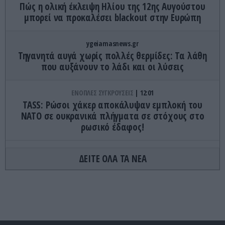
Πώς η ολική έκλειψη Ηλίου της 12ης Αυγούστου
μπορεί να προκαλέσει blackout στην Ευρώπη
ygeiamasnews.gr
Τηγανητά αυγά χωρίς πολλές θερμίδες: Τα λάθη
που αυξάνουν το λάδι και οι λύσεις
ΕΝΟΠΛΕΣ ΣΥΓΚΡΟΥΣΕΙΣ
12:01
TASS: Ρώσοι χάκερ αποκάλυψαν εμπλοκή του
ΝΑΤΟ σε ουκρανικά πλήγματα σε στόχους στο
ρωσικό έδαφος!
ΑΣΤΡΑ & ΖΩΔΙΑ
11:58
ΔΕΙΤΕ ΟΛΑ ΤΑ ΝΕΑ
Η Αφροδίτη φέρνει έρωτα, τύχη και νέες
ευκαιρίες: Τα 2 ζώδια που ευνοούνται το
Σαββατοκύριακο 8 και 9 Αυγούστου
ΔΙΑΤΡΟΦΗ
11:49