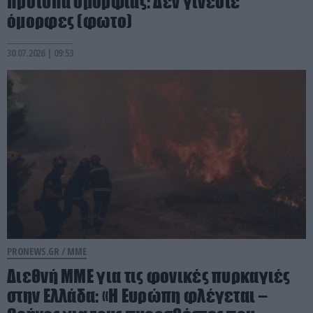
πρότυπα ομορφιάς: Δεν γίνεστε
όμορφες (φωτο)
30.07.2026 | 09:53
PRONEWS.GR /
ΜΜΕ
Διεθνή ΜΜΕ για τις φονικές πυρκαγιές
στην Ελλάδα: «Η Ευρώπη φλέγεται –