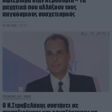
Αφιέρωμα στην Αεροπορία – Τα
μαχητικά που αλλάζουν τους
παγκόσμιους συσχετισμούς
02.08.2026 | 11:17
PRONEWS.GR /
ΜΜΕ
Ο Ν.Στραβελάκης συστήνει σε