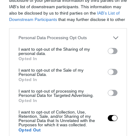
disclosure of your personal information by third parties on the
PRONEWS.GR /
ΜΜΕ
IAB’s list of downstream participants. This information may
also be disclosed by us to third parties on the
IAB’s List of
O διευθυντής του OPEN προσπαθεί να τα
Downstream Participants
that may further disclose it to other
«μαζέψει» για τη δημοσιογράφο που
third parties.
γέλασε σε ρεπορτάζ για τις φωτιές
Please note that this website/app uses one or more Google
Personal Data Processing Opt Outs
services and may gather and store information including but
04.08.2026 | 08:57
not limited to your visit or usage behaviour. You may click to
I want to opt-out of the Sharing of my
personal data.
grant or deny consent to Google and its third-party tags to
Opted In
use your data for below specified purposes in below Google
consent section.
I want to opt-out of the Sale of my
Personal Data.
Opted In
I want to opt-out of processing my
Personal Data for Targeted Advertising.
Opted In
I want to opt-out of Collection, Use,
Retention, Sale, and/or Sharing of my
Personal Data that Is Unrelated with the
Purposes for which it was collected.
Opted Out
PRONEWS.GR /
ΜΜΕ