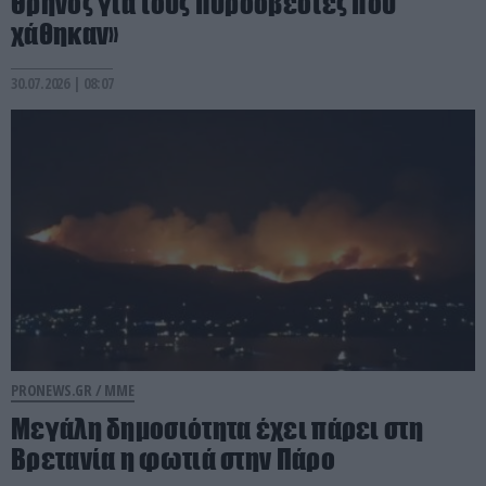
Θρήνος για τους πυροσβέστες που
χάθηκαν»
30.07.2026 | 08:07
PRONEWS.GR /
ΜΜΕ
Μεγάλη δημοσιότητα έχει πάρει στη
Βρετανία η φωτιά στην Πάρο