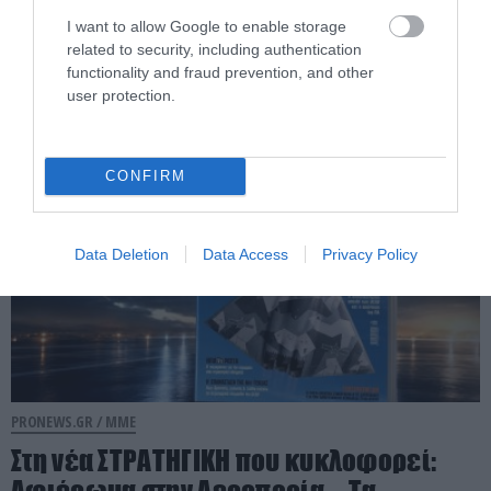
των δύο ελικοπτέρων Bell 214ST στην
I want to allow Google to enable storage
related to security, including authentication
Ψάθα Αττικής (φωτο)
functionality and fraud prevention, and other
user protection.
03.08.2026 | 10:49
CONFIRM
Data Deletion
Data Access
Privacy Policy
PRONEWS.GR /
ΜΜΕ
Στη νέα ΣΤΡΑΤΗΓΙΚΗ που κυκλοφορεί: