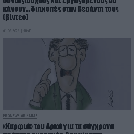
συνταξιούχους και εργαζόμενους να
κάνουν… διακοπές στην βεράντα τους
(βίντεο)
01.08.2026 | 18:43
PRONEWS.GR /
ΜΜΕ
«Καρφιά» του Αρκά για τα σύγχρονα