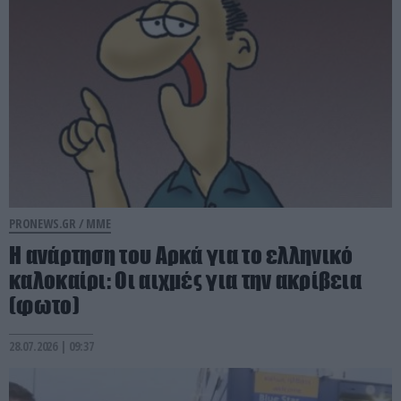
PRONEWS.GR /
ΜΜΕ
Η ανάρτηση του Αρκά για το ελληνικό
καλοκαίρι: Οι αιχμές για την ακρίβεια
(φωτο)
28.07.2026 | 09:37