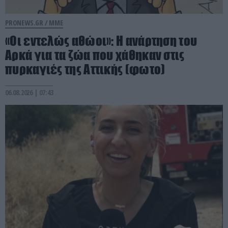
PRONEWS.GR /
ΜΜΕ
«Οι εντελώς αθώοι»: Η ανάρτηση του
Αρκά για τα ζώα που χάθηκαν στις
πυρκαγιές της Αττικής (φωτο)
06.08.2026 | 07:43