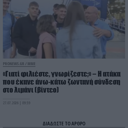
PRONEWS.GR /
ΜΜΕ
«Γιατί φιλιέστε, γνωρίζεστε;» – Η ατάκα
που έκανε άνω-κάτω ζωντανή σύνδεση
στο λιμάνι (βίντεο)
27.07.2026 | 09:59
ΔΙΑΔΩΣΤΕ ΤΟ ΑΡΘΡΟ