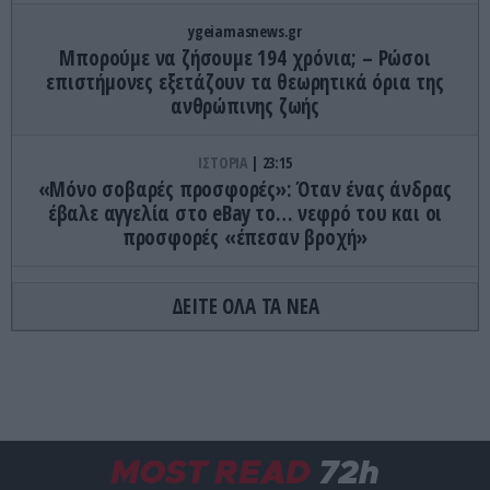
ygeiamasnews.gr
Μπορούμε να ζήσουμε 194 χρόνια; – Ρώσοι
επιστήμονες εξετάζουν τα θεωρητικά όρια της
ανθρώπινης ζωής
ΙΣΤΟΡΙΑ
23:15
«Μόνο σοβαρές προσφορές»: Όταν ένας άνδρας
έβαλε αγγελία στο eBay το… νεφρό του και οι
προσφορές «έπεσαν βροχή»
ΚΟΣΜΟΣ
23:11
ΔΕΙΤΕ ΟΛΑ ΤΑ ΝΕΑ
Τα 600 στρέμματα κληρονομιάς πίσω από το
φονικό στην Β.Καρολίνα
ΕΝΟΠΛΕΣ ΣΥΓΚΡΟΥΣΕΙΣ
23:09
Εκρήξεις στο νησί Κεσμ: Άγνωστο αν προέρχονται
από το Ιράν ή τις ΗΠΑ
MOST READ
72h