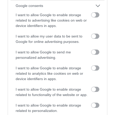
Ξέπλυμα της ανοησίας από τη Α.Γιάμαλη
Google consents
για την ρεπόρτερ του ΟΡΕΝ: «Όλοι να
I want to allow Google to enable storage
έχουμε δικαίωμα στο λάθος»
related to advertising like cookies on web or
device identifiers in apps.
03.08.2026 | 17:01
I want to allow my user data to be sent to
Google for online advertising purposes.
I want to allow Google to send me
personalized advertising.
I want to allow Google to enable storage
related to analytics like cookies on web or
device identifiers in apps.
I want to allow Google to enable storage
related to functionality of the website or app.
I want to allow Google to enable storage
PRONEWS.GR /
ΜΜΕ
related to personalization.
Η ανάρτηση του Αρκά για την σύγκρουση