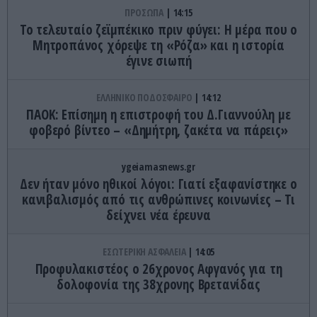
ΠΡΟΣΩΠΑ
14:15
Το τελευταίο ζεϊμπέκικο πριν φύγει: Η μέρα που ο
Μητροπάνος χόρεψε τη «Ρόζα» και η ιστορία
έγινε σιωπή
ΕΛΛΗΝΙΚΟ ΠΟΔΟΣΦΑΙΡΟ
14:12
ΠΑΟΚ: Επίσημη η επιστροφή του Δ.Γιαννούλη με
φοβερό βίντεο – «Δημήτρη, ζακέτα να πάρεις»
ygeiamasnews.gr
Δεν ήταν μόνο ηθικοί λόγοι: Γιατί εξαφανίστηκε ο
κανιβαλισμός από τις ανθρώπινες κοινωνίες – Τι
δείχνει νέα έρευνα
ΕΣΩΤΕΡΙΚΗ ΑΣΦΑΛΕΙΑ
14:05
Προφυλακιστέος ο 26χρονος Αφγανός για τη
δολοφονία της 38χρονης Βρετανίδας