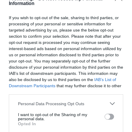
Information
If you wish to opt-out of the sale, sharing to third parties, or
processing of your personal or sensitive information for
targeted advertising by us, please use the below opt-out
section to confirm your selection. Please note that after your
opt-out request is processed you may continue seeing
interest-based ads based on personal information utilized by
PRONEWS.GR /
ΜΜΕ
us or personal information disclosed to third parties prior to
«Καρφιά» του Αρκά για τα σύγχρονα
your opt-out. You may separately opt-out of the further
πρότυπα ομορφιάς: Δεν γίνεστε
disclosure of your personal information by third parties on the
IAB’s list of downstream participants. This information may
όμορφες (φωτο)
also be disclosed by us to third parties on the
IAB’s List of
Downstream Participants
that may further disclose it to other
30.07.2026 | 09:53
third parties.
Please note that this website/app uses one or more Google
Personal Data Processing Opt Outs
services and may gather and store information including but
not limited to your visit or usage behaviour. You may click to
I want to opt-out of the Sharing of my
personal data.
grant or deny consent to Google and its third-party tags to
Opted In
use your data for below specified purposes in below Google