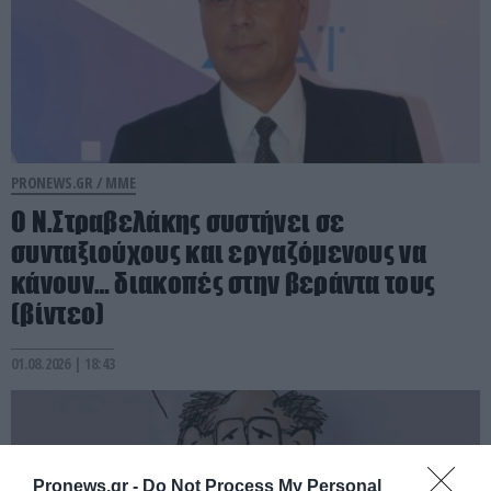
PRONEWS.GR /
ΜΜΕ
Ο Ν.Στραβελάκης συστήνει σε
συνταξιούχους και εργαζόμενους να
κάνουν… διακοπές στην βεράντα τους
(βίντεο)
01.08.2026 | 18:43
Pronews.gr -
Do Not Process My Personal