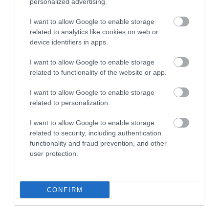
personalized advertising.
I want to allow Google to enable storage
related to analytics like cookies on web or
device identifiers in apps.
I want to allow Google to enable storage
PRONEWS.GR /
ΜΜΕ
related to functionality of the website or app.
Μεγάλη δημοσιότητα έχει πάρει στη
I want to allow Google to enable storage
Βρετανία η φωτιά στην Πάρο
related to personalization.
29.07.2026 | 15:35
I want to allow Google to enable storage
related to security, including authentication
functionality and fraud prevention, and other
user protection.
CONFIRM