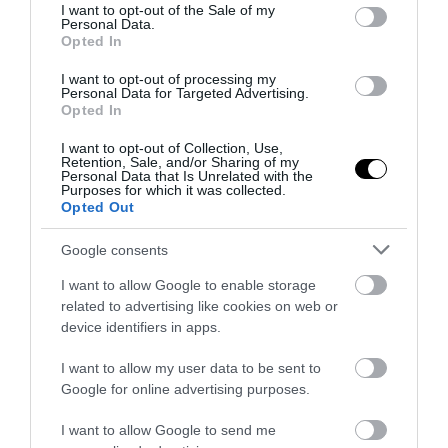
consent section.
I want to opt-out of the Sale of my
Personal Data.
Opted In
I want to opt-out of processing my
Personal Data for Targeted Advertising.
Opted In
PRONEWS.GR /
ΜΜΕ
I want to opt-out of Collection, Use,
Retention, Sale, and/or Sharing of my
Διεθνή ΜΜΕ για τις φονικές πυρκαγιές
Personal Data that Is Unrelated with the
Purposes for which it was collected.
στην Ελλάδα: «Η Ευρώπη φλέγεται –
Opted Out
Θρήνος για τους πυροσβέστες που
Google consents
χάθηκαν»
I want to allow Google to enable storage
30.07.2026 | 08:07
related to advertising like cookies on web or
device identifiers in apps.
I want to allow my user data to be sent to
Google for online advertising purposes.
I want to allow Google to send me