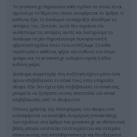
Tο pronews.gr δημοσιεύει κάθε σχόλιο το οποίο είναι
σχετικό με το θέμα στο οποίο αναφέρεται το άρθρο. Ο
καθένας έχει το δικαίωμα να εκφράζει ελεύθερα τις
απόψεις του. Ωστόσο, αυτό δεν σημαίνει ότι
υιοθετούμε τις απόψεις αυτές και διατηρούμε το
δικαίωμα να μην δημοσιεύουμε συκοφαντικά ή
υβριστικά σχόλια όπου τα εντοπίζουμε. Σε κάθε
περίπτωση ο καθένας φέρει την ευθύνη των όσων
γράφει και το pronews.gr ουδεμία νομική ή άλλα
ευθύνη φέρει.
Δικαίωμα συμμετοχής στη συζήτηση έχουν μόνο όσοι
έχουν επιβεβαιώσει το email τους στην υπηρεσία
disqus. Εάν δεν έχετε ήδη επιβεβαιώσει το email σας,
μπορείτε να ζητήσετε να σας αποσταλεί νέο email
επιβεβαίωσης από το disqus.com
Όποιος χρήστης της πλατφόρμας του disqus.com
ενδιαφέρεται να αναλάβει διαχείριση (moderating)
των σχολίων στα άρθρα του pronews.gr σε εθελοντική
βάση, μπορεί να στείλει τα στοιχεία του και στοιχεία
επικοινωνίας στο
info3@pronews.gr
και θα εξεταστεί