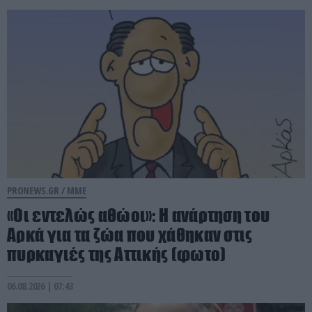
PRONEWS.GR /
ΜΜΕ
«Οι εντελώς αθώοι»: Η ανάρτηση του
Αρκά για τα ζώα που χάθηκαν στις
πυρκαγιές της Αττικής (φωτο)
06.08.2026 | 07:43