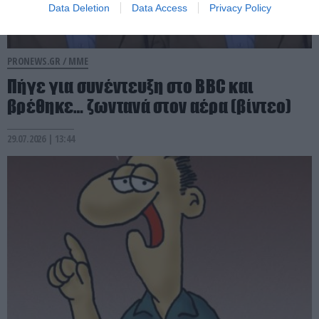
Data Deletion
Data Access
Privacy Policy
PRONEWS.GR /
ΜΜΕ
Πήγε για συνέντευξη στο BBC και
βρέθηκε… ζωντανά στον αέρα (βίντεο)
29.07.2026 | 13:44