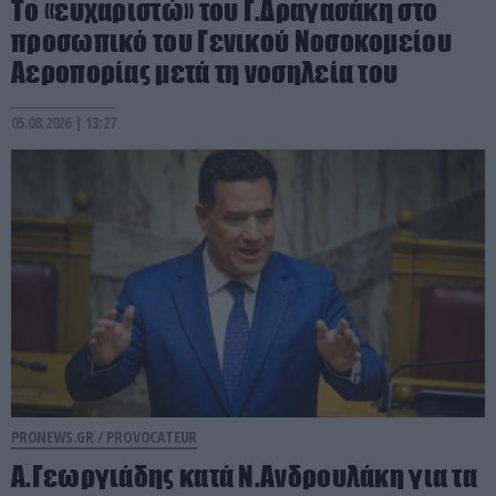
Το «ευχαριστώ» του Γ.Δραγασάκη στο
προσωπικό του Γενικού Νοσοκομείου
Αεροπορίας μετά τη νοσηλεία του
05.08.2026 | 13:27
PRONEWS.GR /
PROVOCATEUR
Α.Γεωργιάδης κατά Ν.Ανδρουλάκη για τα