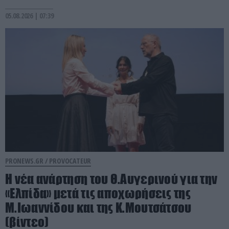
05.08.2026 | 07:39
PRONEWS.GR /
PROVOCATEUR
Η νέα ανάρτηση του Θ.Αυγερινού για την
«Ελπίδα» μετά τις αποχωρήσεις της
Μ.Ιωαννίδου και της Κ.Μουτσάτσου
(βίντεο)