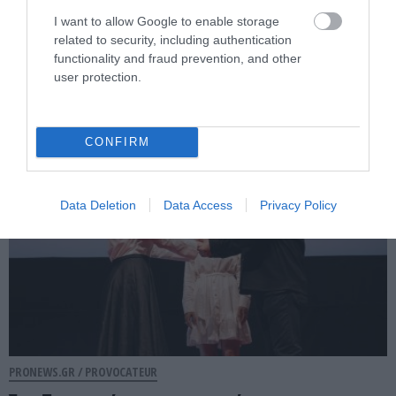
Η πρώτη αφρικανική χώρα που
I want to allow Google to enable storage
προσφέρθηκε για την κατάσβεση των
related to security, including authentication
πυρκαγιών στην Ελλάδα – Τι αποκάλυψε
functionality and fraud prevention, and other
ο Κ.Μητσοτάκης
user protection.
05.08.2026 | 16:19
CONFIRM
Data Deletion
Data Access
Privacy Policy
PRONEWS.GR /
PROVOCATEUR