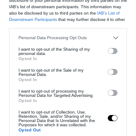
disclosure of your personal information by third parties on the
IAB’s list of downstream participants. This information may
PRONEWS.GR /
PROVOCATEUR
also be disclosed by us to third parties on the
IAB’s List of
Α.Γεωργιάδης για πτώση ψευδοροφής
Downstream Participants
that may further disclose it to other
στα ΤΕΠ του νοσοκομείου Κορίνθου: «Δεν
third parties.
κατέρρευσε – Την ξήλωσαν»
Please note that this website/app uses one or more Google
Personal Data Processing Opt Outs
services and may gather and store information including but
not limited to your visit or usage behaviour. You may click to
I want to opt-out of the Sharing of my
06.08.2026 | 08:58
personal data.
grant or deny consent to Google and its third-party tags to
Opted In
use your data for below specified purposes in below Google
consent section.
I want to opt-out of the Sale of my
Personal Data.
Opted In
I want to opt-out of processing my
Personal Data for Targeted Advertising.
Opted In
I want to opt-out of Collection, Use,
Retention, Sale, and/or Sharing of my
Personal Data that Is Unrelated with the
Purposes for which it was collected.
Opted Out
PRONEWS.GR /
PROVOCATEUR