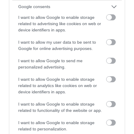
Google consents
«Προσέξτε, σας γράφω»: Ο Α.Γεωργιάδης
κάνει… χιούμορ μετά τις αντιδράσεις για
I want to allow Google to enable storage
related to advertising like cookies on web or
τα γυαλιά «ρουφιάνους» στη Λαμία
device identifiers in apps.
06.08.2026 | 07:03
I want to allow my user data to be sent to
Google for online advertising purposes.
I want to allow Google to send me
personalized advertising.
I want to allow Google to enable storage
related to analytics like cookies on web or
device identifiers in apps.
I want to allow Google to enable storage
related to functionality of the website or app.
I want to allow Google to enable storage
PRONEWS.GR /
PROVOCATEUR
related to personalization.