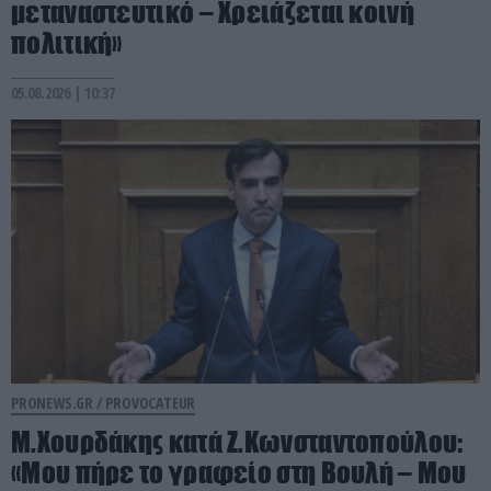
μεταναστευτικό – Χρειάζεται κοινή
πολιτική»
05.08.2026 | 10:37
PRONEWS.GR /
PROVOCATEUR
Μ.Χουρδάκης κατά Ζ.Κωνσταντοπούλου:
«Μου πήρε το γραφείο στη Βουλή – Μου