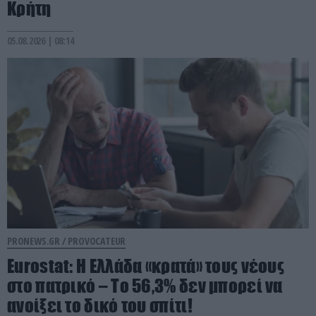
Κρήτη
05.08.2026 | 08:14
PRONEWS.GR /
PROVOCATEUR
Eurostat: Η Ελλάδα «κρατά» τους νέους
στο πατρικό – Το 56,3% δεν μπορεί να
ανοίξει το δικό του σπίτι!