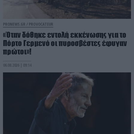
PRONEWS.GR /
PROVOCATEUR
«Όταν δόθηκε εντολή εκκένωσης για το
Πόρτο Γερμενό οι πυροσβέστες έφυγαν
πρώτοι»!
06.08.2026 | 09:14