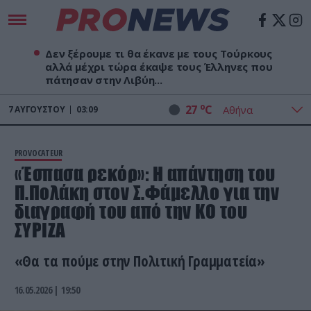
Δεν ξέρουμε τι θα έκανε με τους Τούρκους
αλλά μέχρι τώρα έκαψε τους Έλληνες που
πάτησαν στην Λιβύη...
o
27
C
7
ΑΥΓΟΎΣΤΟΥ
03:09
PROVOCATEUR
«Έσπασα ρεκόρ»: Η απάντηση του
Π.Πολάκη στον Σ.Φάμελλο για την
διαγραφή του από την ΚΟ του
ΣΥΡΙΖΑ
«Θα τα πούμε στην Πολιτική Γραμματεία»
16.05.2026 | 19:50