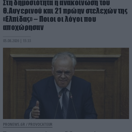
Στη δημοσιότητα η ανακοίνωση του
Θ.Αυγερινού και 21 πρώην στελεχών της
«Ελπίδας» – Ποιοι οι λόγοι που
αποχώρησαν
05.08.2026 | 15:33
PRONEWS.GR /
PROVOCATEUR