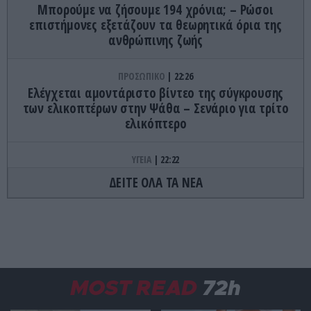
Μπορούμε να ζήσουμε 194 χρόνια; – Ρώσοι
επιστήμονες εξετάζουν τα θεωρητικά όρια της
ανθρώπινης ζωής
ΠΡΟΣΩΠΙΚΟ
22:26
Ελέγχεται αμοντάριστο βίντεο της σύγκρουσης
των ελικοπτέρων στην Ψάθα – Σενάριο για τρίτο
ελικόπτερο
ΥΓΕΙΑ
22:22
Υπόθεση Α.Φάουτσι: «Ιδιωτικά έλεγε ότι ο Covid-
ΔΕΙΤΕ ΟΛΑ ΤΑ ΝΕΑ
19 ήταν κατασκευασμένος – 100 φορές μπορούσε
να πει αλήθεια»
ΙΣΤΟΡΙΑ
22:15
Αυτό είναι το ελληνικό χωριό που «αναστήθηκε»
χάρη σε μια διαθήκη
MOST READ
72h
ΔΙΕΘΝΗΣ ΑΣΦΑΛΕΙΑ
22:11