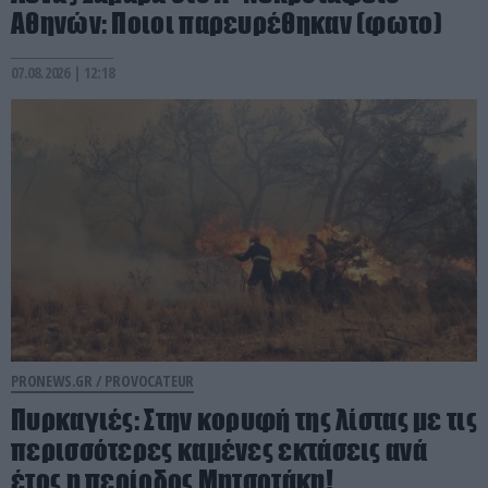
Αθηνών: Ποιοι παρευρέθηκαν (φωτο)
07.08.2026 | 12:18
PRONEWS.GR /
PROVOCATEUR
Πυρκαγιές: Στην κορυφή της λίστας με τις
περισσότερες καμένες εκτάσεις ανά
έτος η περίοδος Μητσοτάκη!