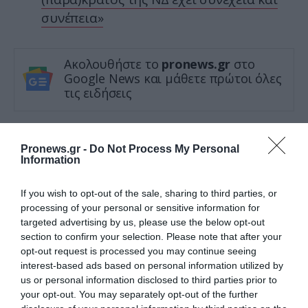
συνέπεια»
Ακολουθήστε το
pronews.gr
στο
Google News και μάθετε πρώτοι όλες
τις ειδήσεις
TAGS:
Α.ΣΑΜΑΡΑΣ
ΝΔ
ΣΥΝΕΝΤΕΥΞΗ
Pronews.gr -
Do Not Process My Personal
Information
If you wish to opt-out of the sale, sharing to third parties, or
Δείτε μας ζωντανά στο
YouTube
,
processing of your personal or sensitive information for
Twitch
,
X
,
Telegram
targeted advertising by us, please use the below opt-out
section to confirm your selection. Please note that after your
opt-out request is processed you may continue seeing
interest-based ads based on personal information utilized by
us or personal information disclosed to third parties prior to
your opt-out. You may separately opt-out of the further