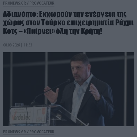
PRONEWS.GR /
PROVOCATEUR
Αδιανόητο: Εκχωρούν την ενέργεια της
χώρας στον Τούρκο επιχειρηματία Ράχμι
Κοτς – «Παίρνει» όλη την Κρήτη!
08.08.2026 | 11:53
PRONEWS.GR /
PROVOCATEUR