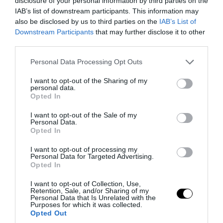
disclosure of your personal information by third parties on the
IAB’s list of downstream participants. This information may
also be disclosed by us to third parties on the
IAB’s List of
Downstream Participants
that may further disclose it to other
third parties.
Please note that this website/app uses one or more Google
Personal Data Processing Opt Outs
services and may gather and store information including but
not limited to your visit or usage behaviour. You may click to
I want to opt-out of the Sharing of my
personal data.
grant or deny consent to Google and its third-party tags to
Opted In
Provocateur
use your data for below specified purposes in below Google
consent section.
I want to opt-out of the Sale of my
Personal Data.
Opted In
I want to opt-out of processing my
Personal Data for Targeted Advertising.
Opted In
I want to opt-out of Collection, Use,
Retention, Sale, and/or Sharing of my
Personal Data that Is Unrelated with the
Purposes for which it was collected.
Opted Out