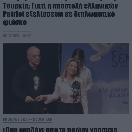
Τουρκία: Γιατί η αποστολή ελληνικών
Patriot εξελίσσεται σε διπλωματικό
φιάσκο
08.08.2026 | 09:30
PRONEWS.GR /
PROVOCATEUR
«Πυρ ομαδόν» από το πρώην γραφείο