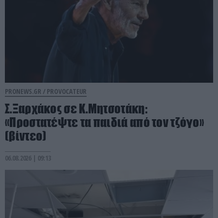
PRONEWS.GR /
PROVOCATEUR
Σ.Ξαρχάκος σε Κ.Μητσοτάκη:
«Προστατέψτε τα παιδιά από τον τζόγο»
(βίντεο)
06.08.2026 | 09:13