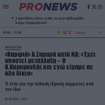
3 μονάδες κάτω η ΝΔ σε μια εβδομάδα
λόγω πυρκαγιών!
o
32
C
09
08
11:36
PROVOCATEUR
«Καρφιά» Α.Σαμαρά κατά ΝΔ: «Έχει
υποστεί μετάλλαξη – Ο
Κ.Καραμανλής και εγώ είχαμε σε
όλα δίκιο»
Τι είπε για την πιθανή ίδρυση κόμματος από
τον ίδιο
03.08.2025 | 14:33