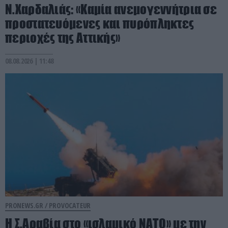
Ν.Χαρδαλιάς: «Καμία ανεμογεννήτρια σε
προστατευόμενες και πυρόπληκτες
περιοχές της Αττικής»
08.08.2026 | 11:48
PRONEWS.GR /
PROVOCATEUR
Η Σ.Αραβία στο «ισλαμικό ΝΑΤΟ» με την