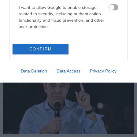
I want to allow Google to enable storage
PRONEWS.GR /
PROVOCATEUR
related to security, including authentication
Με αιφνιδιασμό ο Α.Τσίπρας στην ΔΕΘ –
functionality and fraud prevention, and other
user protection.
Το πρόγραμμα ομιλιών του για να
«χτυπήσει» τον Κ.Μητσοτάκη
CONFIRM
09.08.2026 | 09:45
Data Deletion
Data Access
Privacy Policy