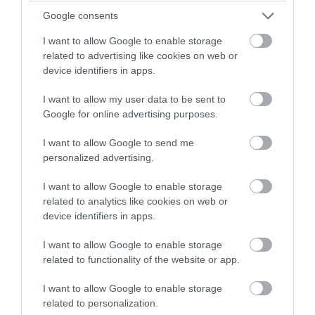
Google consents
I want to allow Google to enable storage
PRONEWS.GR /
PROVOCATEUR
related to advertising like cookies on web or
Π.Πάυλου για Ρ.Κοτς στην Κρήτη: «Ο
device identifiers in apps.
Κ.Μητσοτάκης υπογράφει αθόρυβα τις
I want to allow my user data to be sent to
Πρέσπες του Αιγαίου»
Google for online advertising purposes.
09.08.2026 | 12:57
I want to allow Google to send me
personalized advertising.
I want to allow Google to enable storage
related to analytics like cookies on web or
device identifiers in apps.
I want to allow Google to enable storage
related to functionality of the website or app.
I want to allow Google to enable storage
related to personalization.