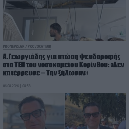
PRONEWS.GR /
PROVOCATEUR
Α.Γεωργιάδης για πτώση ψευδοροφής
στα ΤΕΠ του νοσοκομείου Κορίνθου: «Δεν
κατέρρευσε – Την ξήλωσαν»
06.08.2026 | 08:58