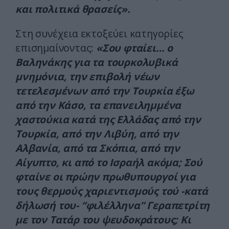
και πολιτικά θρασείς».
Στη συνέχεια εκτοξεύει κατηγορίες
επισημαίνοντας:
«Σου φταίει… ο
Βαληνάκης για τα τουρκολυβικά
μνημόνια, την επιβολή νέων
τετελεσμένων από την Τουρκία έξω
από την Κάσο, τα επανειλημμένα
χαστούκια κατά της Ελλάδας από την
Τουρκία, από την Λιβύη, από την
Αλβανία, από τα Σκόπια, από την
Αίγυπτο, κι από το Ισραήλ ακόμα; Σού
φταίνε οι πρώην πρωθυπουργοί για
τους θερμούς χαριεντισμούς τού -κατά
δήλωσή του- “φιλέλληνα” Γεραπετρίτη
με τον Τατάρ του ψευδοκράτους; Κι