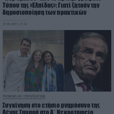
Τύπου της «Ελπίδας»: Γιατί ζητούν την
δημοσιοποίηση των πρακτικών
07.08.2026 | 21:34
PRONEWS.GR /
PROVOCATEUR
Συγκίνηση στο ετήσιο μνημόσυνο της
Λένας Σαμαρά στο Α΄ Νεκροταφείο