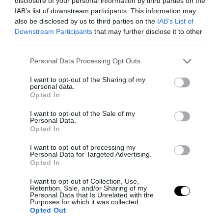
disclosure of your personal information by third parties on the
χώρας στον Τούρκο επιχειρηματία Ράχμι
IAB’s list of downstream participants. This information may
Κοτς – «Παίρνει» όλη την Κρήτη!
also be disclosed by us to third parties on the
IAB’s List of
Downstream Participants
that may further disclose it to other
08.08.2026 | 11:53
third parties.
Please note that this website/app uses one or more Google
Personal Data Processing Opt Outs
services and may gather and store information including but
not limited to your visit or usage behaviour. You may click to
I want to opt-out of the Sharing of my
personal data.
grant or deny consent to Google and its third-party tags to
Opted In
use your data for below specified purposes in below Google
consent section.
I want to opt-out of the Sale of my
Personal Data.
Opted In
I want to opt-out of processing my
Personal Data for Targeted Advertising.
Opted In
PRONEWS.GR /
PROVOCATEUR
I want to opt-out of Collection, Use,
Retention, Sale, and/or Sharing of my
Personal Data that Is Unrelated with the
Ν.Χαρδαλιάς: «Καμία ανεμογεννήτρια σε
Purposes for which it was collected.
προστατευόμενες και πυρόπληκτες
Opted Out