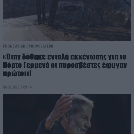
PRONEWS.GR /
PROVOCATEUR
«Όταν δόθηκε εντολή εκκένωσης για το
Πόρτο Γερμενό οι πυροσβέστες έφυγαν
πρώτοι»!
06.08.2026 | 09:14