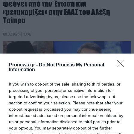
φεύγει από την Ένωση και
«μετακομίζει» στην ΕΛΑΣ του Αλέξη
Τσίπρα
08.08.2026 | 13:47
Pronews.gr -
Do Not Process My Personal
Information
If you wish to opt-out of the sale, sharing to third parties, or
processing of your personal or sensitive information for
targeted advertising by us, please use the below opt-out
section to confirm your selection. Please note that after your
opt-out request is processed you may continue seeing
interest-based ads based on personal information utilized by
PRONEWS.GR /
PROVOCATEUR
us or personal information disclosed to third parties prior to
Αδιανόητο: Εκχωρούν την ενέργεια της
your opt-out. You may separately opt-out of the further