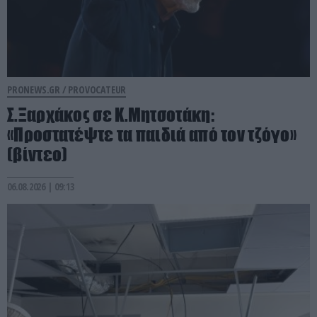
PRONEWS.GR /
PROVOCATEUR
Σ.Ξαρχάκος σε Κ.Μητσοτάκη:
«Προστατέψτε τα παιδιά από τον τζόγο»
(βίντεο)
06.08.2026 | 09:13