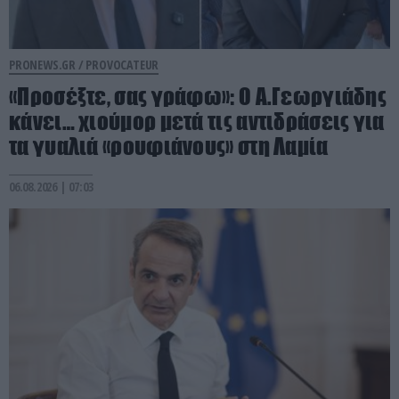
PRONEWS.GR /
PROVOCATEUR
«Προσέξτε, σας γράφω»: Ο Α.Γεωργιάδης
κάνει… χιούμορ μετά τις αντιδράσεις για
τα γυαλιά «ρουφιάνους» στη Λαμία
06.08.2026 | 07:03