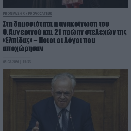
PRONEWS.GR /
PROVOCATEUR
Στη δημοσιότητα η ανακοίνωση του
Θ.Αυγερινού και 21 πρώην στελεχών της
«Ελπίδας» – Ποιοι οι λόγοι που
αποχώρησαν
05.08.2026 | 15:33