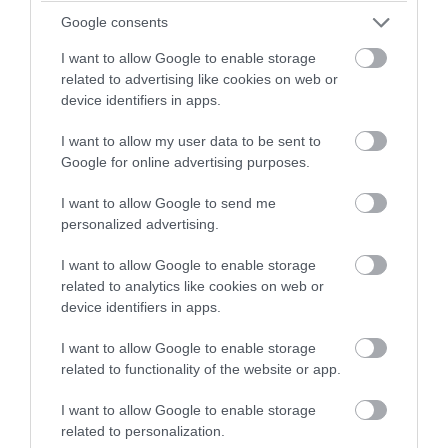
περιοχές της Αττικής»
Google consents
08.08.2026 | 11:48
I want to allow Google to enable storage
related to advertising like cookies on web or
device identifiers in apps.
I want to allow my user data to be sent to
Google for online advertising purposes.
I want to allow Google to send me
personalized advertising.
I want to allow Google to enable storage
related to analytics like cookies on web or
device identifiers in apps.
PRONEWS.GR /
PROVOCATEUR
I want to allow Google to enable storage
related to functionality of the website or app.
Η Σ.Αραβία στο «ισλαμικό ΝΑΤΟ» με την
Τουρκία: Γιατί η αποστολή ελληνικών
I want to allow Google to enable storage
Patriot εξελίσσεται σε διπλωματικό
related to personalization.