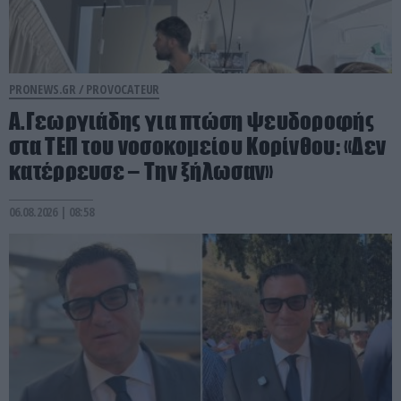
PRONEWS.GR /
PROVOCATEUR
Α.Γεωργιάδης για πτώση ψευδοροφής
στα ΤΕΠ του νοσοκομείου Κορίνθου: «Δεν
κατέρρευσε – Την ξήλωσαν»
06.08.2026 | 08:58