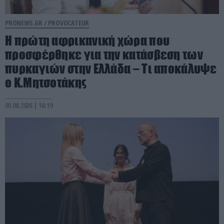
PRONEWS.GR /
PROVOCATEUR
Η πρώτη αφρικανική χώρα που
προσφέρθηκε για την κατάσβεση των
πυρκαγιών στην Ελλάδα – Τι αποκάλυψε
ο Κ.Μητσοτάκης
05.08.2026 | 16:19