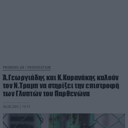
PRONEWS.GR /
PROVOCATEUR
Ά.Γεωργιάδης και Κ.Κυρανάκης καλούν
τον Ν.Τραμπ να στηρίξει την επιστροφή
των Γλυπτών του Παρθενώνα
06.08.2026 | 19:15