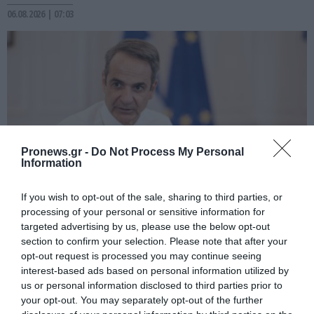
06.08.2026 | 07:03
Pronews.gr -
Do Not Process My Personal
Information
If you wish to opt-out of the sale, sharing to third parties, or
processing of your personal or sensitive information for
PRONEWS.GR /
PROVOCATEUR
targeted advertising by us, please use the below opt-out
Η πρώτη αφρικανική χώρα που
section to confirm your selection. Please note that after your
προσφέρθηκε για την κατάσβεση των
opt-out request is processed you may continue seeing
interest-based ads based on personal information utilized by
πυρκαγιών στην Ελλάδα – Τι αποκάλυψε
us or personal information disclosed to third parties prior to
ο Κ.Μητσοτάκης
your opt-out. You may separately opt-out of the further