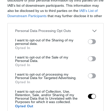
disclosure of your personal information by third parties on the
05.08.2026 | 16:19
IAB’s list of downstream participants. This information may
also be disclosed by us to third parties on the
IAB’s List of
Downstream Participants
that may further disclose it to other
third parties.
Please note that this website/app uses one or more Google
Personal Data Processing Opt Outs
services and may gather and store information including but
not limited to your visit or usage behaviour. You may click to
I want to opt-out of the Sharing of my
personal data.
grant or deny consent to Google and its third-party tags to
Opted In
use your data for below specified purposes in below Google
consent section.
I want to opt-out of the Sale of my
Personal Data.
Opted In
I want to opt-out of processing my
PRONEWS.GR /
PROVOCATEUR
Personal Data for Targeted Advertising.
Opted In
Στη δημοσιότητα η ανακοίνωση του
Θ.Αυγερινού και 21 πρώην στελεχών της
I want to opt-out of Collection, Use,
Retention, Sale, and/or Sharing of my
«Ελπίδας» – Ποιοι οι λόγοι που
Personal Data that Is Unrelated with the
Purposes for which it was collected.
αποχώρησαν
Opted Out