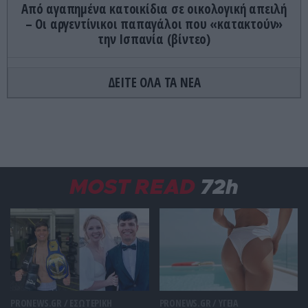
Από αγαπημένα κατοικίδια σε οικολογική απειλή
– Οι αργεντίνικοι παπαγάλοι που «κατακτούν»
την Ισπανία (βίντεο)
ΚΟΣΜΟΣ
17:22
ΔΕΙΤΕ ΟΛΑ ΤΑ ΝΕΑ
Βρετανία: Έκοψε 71 δέντρα και κατέστρεψε
ποτάμι για να φτιάξει δρόμο – Θα πληρώσει
πρόστιμο 700.000 ευρώ (φώτο)
GOOD LIFE
17:15
Τι είναι ο «κανόνας 72»: Ο τρόπος με τον οποίο
MOST READ
72h
μπορείς να γνωρίζεις πότε διπλασιάζονται τα
χρήματά σου
ΚΟΣΜΟΣ
17:13
Άντονι Φάουτσι: Το Κογκρέσο τον «παραπέμπει»
για περιφρόνηση μετά την άρνησή του να
απαντήσει για τον Covid-19
PRONEWS.GR /
ΕΣΩΤΕΡΙΚΗ
PRONEWS.GR /
ΥΓΕΙΑ