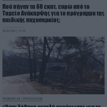
Πού πήγαν τα 68 εκατ. ευρώ από το
Ταμείο Ανάκαμψης για το πρόγραμμα της
παιδικής παχυσαρκίας;
06.08.2026 | 11:50
PRONEWS.GR /
PROVOCATEUR
«Όταν δόθηκε εντολή εκκένωσης για το