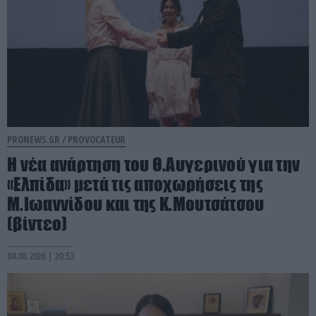
PRONEWS.GR /
PROVOCATEUR
Η νέα ανάρτηση του Θ.Αυγερινού για την
«Ελπίδα» μετά τις αποχωρήσεις της
Μ.Ιωαννίδου και της Κ.Μουτσάτσου
(βίντεο)
04.08.2026 | 20:53