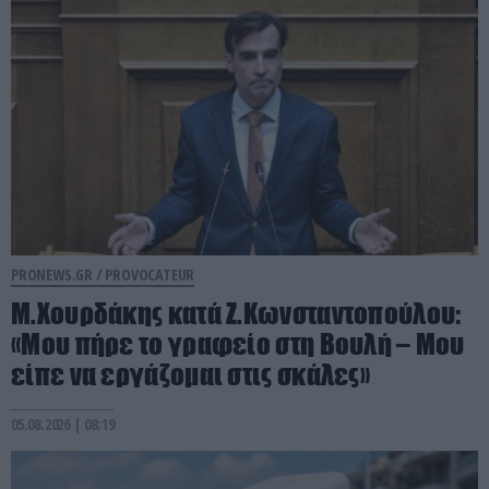
PRONEWS.GR /
PROVOCATEUR
Μ.Χουρδάκης κατά Ζ.Κωνσταντοπούλου:
«Μου πήρε το γραφείο στη Βουλή – Μου
είπε να εργάζομαι στις σκάλες»
05.08.2026 | 08:19