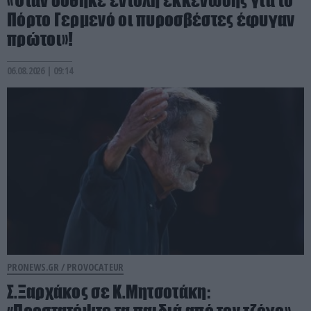
Πόρτο Γερμενό οι πυροσβέστες έφυγαν
πρώτοι»!
06.08.2026 | 09:14
PRONEWS.GR /
PROVOCATEUR
Σ.Ξαρχάκος σε Κ.Μητσοτάκη: