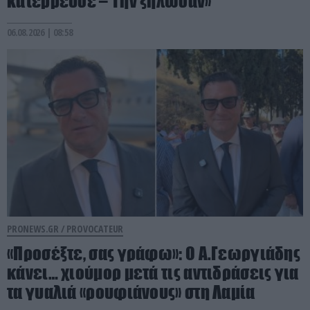
κατέρρευσε – Την ξήλωσαν»
06.08.2026 | 08:58
PRONEWS.GR /
PROVOCATEUR
«Προσέξτε, σας γράφω»: Ο Α.Γεωργιάδης
κάνει… χιούμορ μετά τις αντιδράσεις για
τα γυαλιά «ρουφιάνους» στη Λαμία