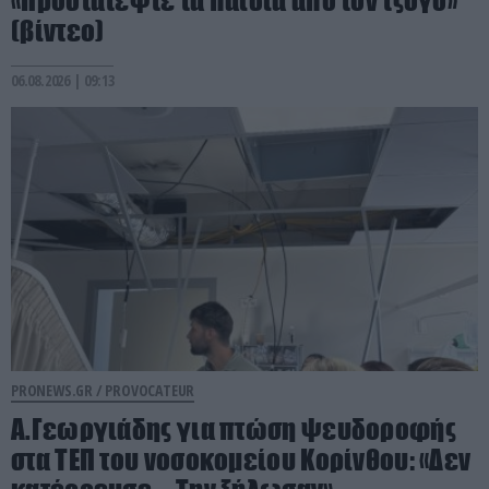
«Προστατέψτε τα παιδιά από τον τζόγο»
(βίντεο)
06.08.2026 | 09:13
PRONEWS.GR /
PROVOCATEUR
Α.Γεωργιάδης για πτώση ψευδοροφής
στα ΤΕΠ του νοσοκομείου Κορίνθου: «Δεν