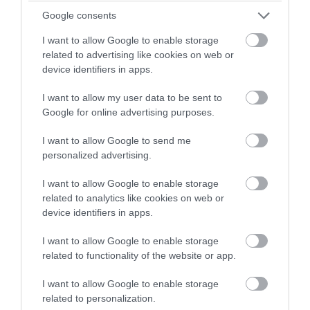
05.08.2026 | 15:33
Google consents
I want to allow Google to enable storage
related to advertising like cookies on web or
device identifiers in apps.
I want to allow my user data to be sent to
Google for online advertising purposes.
I want to allow Google to send me
personalized advertising.
I want to allow Google to enable storage
related to analytics like cookies on web or
PRONEWS.GR /
PROVOCATEUR
device identifiers in apps.
Το «ευχαριστώ» του Γ.Δραγασάκη στο
I want to allow Google to enable storage
προσωπικό του Γενικού Νοσοκομείου
related to functionality of the website or app.
Αεροπορίας μετά τη νοσηλεία του
I want to allow Google to enable storage
related to personalization.
05.08.2026 | 13:27