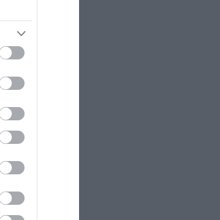
Οι Ρώσοι κτύπησαν με drones
Geran-4 και βαλλιστικούς
πυραύλους Iskander-M ουκρανικό
τρένο με στρατιωτικό εξοπλισμό
CELEBRITIES
10:22
Η απάντηση της Τ.Αλεξανδράτου
στη Χ.Δημουλίδου: «Εάν δε γίνει
ανάκληση των όσων γράφτηκαν
θα κινηθώ νομικά»!
ΕΣΩΤΕΡΙΚΗ ΑΣΦΑΛΕΙΑ
10:22
Υπόθεση Marfin: Στην Εισαγγελία
από τη ΓΑΔΑ οδηγείται η 46χρονη
– Aρνείται τις κατηγορίες
X-FILES
10:14
Το φαινόμενο Lazarus: Οι σπάνιες
περιπτώσεις όπου η ζωή