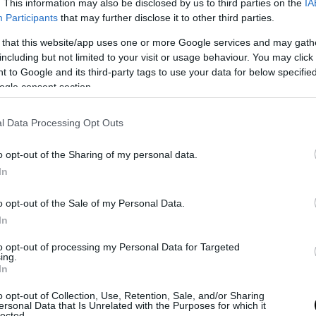
. This information may also be disclosed by us to third parties on the
IA
Participants
that may further disclose it to other third parties.
 that this website/app uses one or more Google services and may gath
including but not limited to your visit or usage behaviour. You may click 
 to Google and its third-party tags to use your data for below specifi
ogle consent section.
l Data Processing Opt Outs
ε αυτή τη δημοσίευση στο Instagram.
o opt-out of the Sharing of my personal data.
In
o opt-out of the Sale of my Personal Data.
In
to opt-out of processing my Personal Data for Targeted
ing.
In
o opt-out of Collection, Use, Retention, Sale, and/or Sharing
ersonal Data that Is Unrelated with the Purposes for which it
lected.