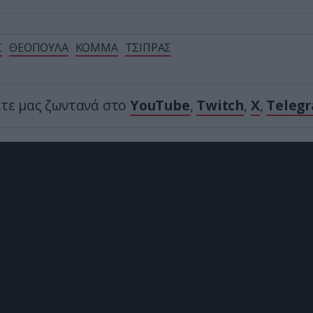
Σ
ΘΕΟΠΟΥΛΑ
ΚΟΜΜΑ
ΤΣΙΠΡΑΣ
ίτε μας ζωντανά στο
YouTube
,
Twitch
,
X
,
Teleg