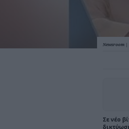
Newsroom
|
Σε νέο β
δικτύωση