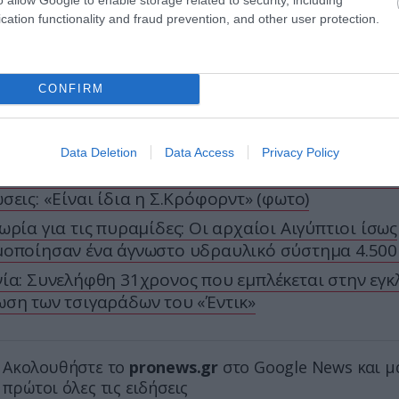
cation functionality and fraud prevention, and other user protection.
CONFIRM
ΣΗΜΕΡΑ
Data Deletion
Data Access
Privacy Policy
πωσιακή εμφάνιση της Κ.Γκέρμπερ που «έκλεψε» ξα
σεις: «Είναι ίδια η Σ.Κρόφορντ» (φωτο)
ωρία για τις πυραμίδες: Οι αρχαίοι Αιγύπτιοι ίσως
οποίησαν ένα άγνωστο υδραυλικό σύστημα 4.500
ία: Συνελήφθη 31χρονος που εμπλέκεται στην εγκ
ση των τσιγαράδων του «Έντικ»
Ακολουθήστε το
pronews.gr
στο Google News και μ
πρώτοι όλες τις ειδήσεις