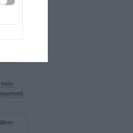
επιστρέφει μετά το «τέλος»
ΕΝΟΠΛΕΣ ΣΥΓΚΡΟΥΣΕΙΣ
10:13
Δεν έχουν «τέλος» οι ουκρανικές
επιθέσεις στη ρωσική Wildberries:
Νέα πλήγματα σε εγκαταστάσεις
στα Ουράλια
νά τις
ΕΣΩΤΕΡΙΚΗ ΑΣΦΑΛΕΙΑ
10:08
Θεσσαλονίκη: Συνελήφθη Τούρκος
καταζητούμενος με διεθνές
 ετών
ένταλμα
ληματική
ΑΣΤΡΑ & ΖΩΔΙΑ
10:04
Δείχνει να μη νοιάζεται για
κανέναν: Aυτό είναι το λιγότερο
στοργικό ζώδιο
άθετε