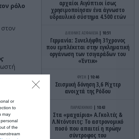
αρχαίοι Αιγύπτιοι ίσως
τον ρόλο
χρησιμοποίησαν ένα άγνωστο
υδραυλικό σύστημα 4.500 ετών
 στον
ΔΙΕΘΝΗΣ ΑΣΦΑΛΕΙΑ
10:51
Γερμανία: Συνελήφθη 31χρονος
που εμπλέκεται στην εγκληματική
οργάνωση των τσιγαράδων του
ος
«Έντικ»
γνωστή
ΦΥΣΗ
10:46
Σεισμική δόνηση 3,6 Ρίχτερ
ανοιχτά της Ρόδου
sonal or
ΠΑΡΑΣΚΗΝΙΟ
10:43
ection to
Στα «μαχαίρια» Α.Γκολτές &
ou may
Λ.Ντόντσιτς: Το αστρονομικό
 personal
ποσό που απαιτεί η πρώην
out of the
 downstream
σύντροφος του