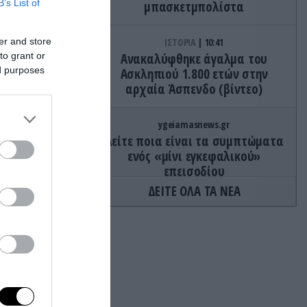
B’s List of
μπασκετμπολίστα
er and store
ΙΣΤΟΡΙΑ
10:41
to grant or
Ανακαλύφθηκε άγαλμα του
ed purposes
Ασκληπιού 1.800 ετών στην
αρχαία Άσπενδο (βίντεο)
ygeiamasnews.gr
Δείτε ποια είναι τα συμπτώματα
ενός «μίνι εγκεφαλικού»
επεισοδίου
ΔΕΙΤΕ ΟΛΑ ΤΑ ΝΕΑ
CELEBRITIES
10:33
Η Ιnfluencer Αναστασία Σουλιώτη
εντοπίστηκε με… δονητή
εσωρούχου σε έλεγχο στο
αεροδρόμιο της Νάπολης (upd)
ΕΝΟΠΛΕΣ ΣΥΓΚΡΟΥΣΕΙΣ
10:31