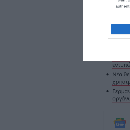
authenti
ΕΙΔΗΣΕΙΣ 
Η εντυ
εντυπώ
Νέα θε
χρησιμ
Γερμαν
οργάνω