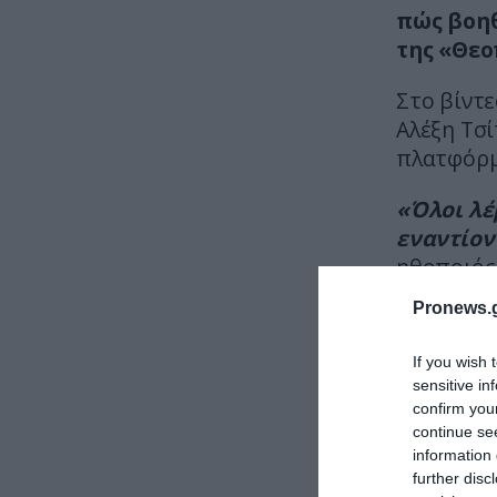
πώς βοηθ
της «Θεο
Στο βίντ
Αλέξη Τσί
πλατφόρμα
«Όλοι λέ
εναντίον
ηθοποιός
Pronews.g
If you wish 
sensitive in
confirm you
continue se
information 
further disc