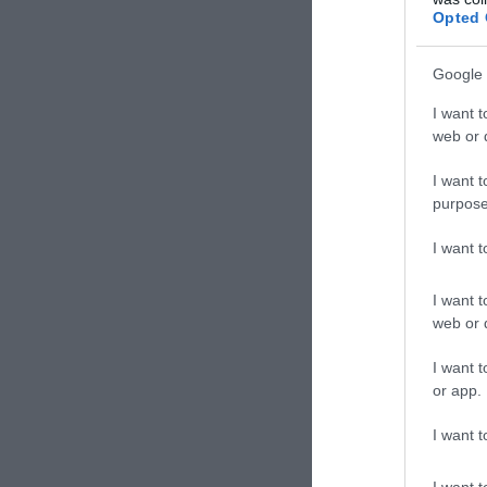
Opted 
Google 
I want t
web or d
I want t
purpose
I want 
I want t
web or d
I want t
or app.
I want t
I want t