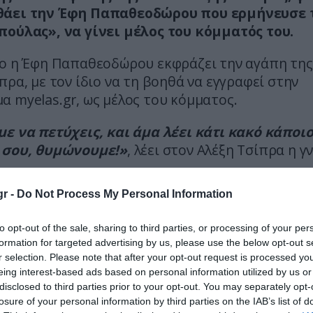
άει την Έφη Παπαθεοδώρου που ερμήνευσε 
πούλας», να γίνει μέλος του κόμματός του.
εο η Έφη Παπαθεοδώρου εκφράζει την αγάπη της
πρα, με τον ίδιο να τη βοηθά να εγγραφεί στην
 myelas.gr, ως μέλος του κόμματος.
με να πετύχεις, και άμα λέει κάτι κακό κάποι
 σου, θυμώνουμε!»
, λέει στον Αλέξη Τσίπρα η 
.
r -
Do Not Process My Personal Information
to opt-out of the sale, sharing to third parties, or processing of your per
formation for targeted advertising by us, please use the below opt-out s
r selection. Please note that after your opt-out request is processed y
eing interest-based ads based on personal information utilized by us or
disclosed to third parties prior to your opt-out. You may separately opt-
losure of your personal information by third parties on the IAB’s list of