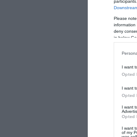
participants
Downstream 
Please note
information 
deny consent
in below Go
Persona
Δείτ
I want t
Opted 
I want t
Opted 
I want 
Advertis
Opted 
I want t
of my P
was col