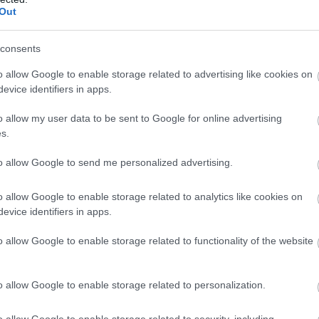
ώντας ακραίες θερμοκρασίες και συνθήκες παρό
Out
ς στιγμές του σύμπαντος.
consents
 Physicists accidentally turn Lead into Gold while
o allow Google to enable storage related to advertising like cookies on
ang.
pic.twitter.com/Hc6O51XXdC
evice identifiers in apps.
 Curious (@fascinatingonX)
May 13, 2026
o allow my user data to be sent to Google for online advertising
s.
διάρκεια των συγκρούσεων,
οι ερευνητές διαπί
νες μολύβδου έχασαν πρωτόνια, μετατρεπό
to allow Google to send me personalized advertising.
πυρήνες χρυσού — μία διαδικασία που μέχρι
αν εξαιρετικά δύσκολο να επιτευχθεί στην 
o allow Google to enable storage related to analytics like cookies on
evice identifiers in apps.
 ποσότητα χρυσού που δημιουργήθηκε ήταν
o allow Google to enable storage related to functionality of the website
χιστη και εξαφανίστηκε σχεδόν αμέσως, το επί
 ιδιαίτερα σημαντικό για την επιστήμη, καθώς
νει κρίσιμες θεωρίες της πυρηνικής φυσικής και
o allow Google to enable storage related to personalization.
για τη δημιουργία της ύλης στο σύμπαν.
o allow Google to enable storage related to security, including