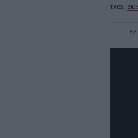
TAGS:
BIG
Δε