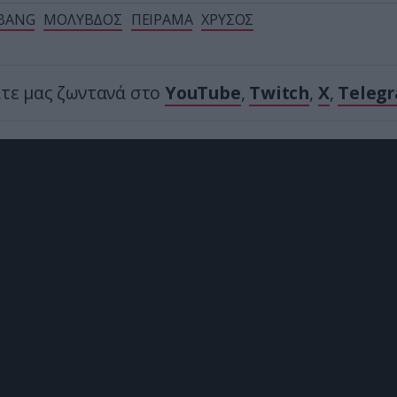
 BANG
ΜΟΛΥΒΔΟΣ
ΠΕΙΡΑΜΑ
ΧΡΥΣΟΣ
ίτε μας ζωντανά στο
YouTube
,
Twitch
,
X
,
Teleg