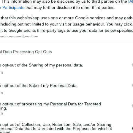
. This information may also be disclosed by us to third parties on the
IA
Participants
that may further disclose it to other third parties.
Δείτε αυτή τη δημοσίευση στο Instagram.
 that this website/app uses one or more Google services and may gath
including but not limited to your visit or usage behaviour. You may click 
 to Google and its third-party tags to use your data for below specifi
ogle consent section.
l Data Processing Opt Outs
o opt-out of the Sharing of my personal data.
In
o opt-out of the Sale of my Personal Data.
Η δημοσίευση κοινοποιήθηκε από το χρήστη pronews.gr (@pronews.gr)
In
to opt-out of processing my Personal Data for Targeted
ing.
μα πραγματοποιήθηκε σε υπερσύγχρονες εγκατα
In
ακής φυσικής, όπου οι επιστήμονες συγκρούουν
o opt-out of Collection, Use, Retention, Sale, and/or Sharing
ταχύτητες που αγγίζουν εκείνες του φωτός,
ersonal Data that Is Unrelated with the Purposes for which it
lected.