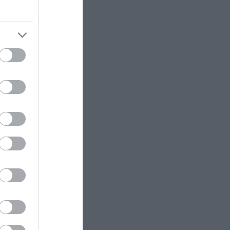
βασανιστήρια των Γερμανών και
μοιες με
έμεινε σιωπηλός μέχρι τον
θάνατο
 simulating
ΙΣΤΟΡΙΑ
07:58
Ο σεισμός των 8 Ρίχτερ από την
Κρήτη το 1303 που έπληξε τη
Μεσόγειο και κτύπησε τον Φάρο
της Αλεξάνδρειας
στωσαν
μενοι
ΥΓΕΙΑ
07:52
 σήμερα
Φάγατε κατά λάθος σύκο με
πράξη.
σκουλήκι; – Τι συμβαίνει στον
οργανισμό και πότε υπάρχει
κίνδυνος
τευγμα
ΔΙΕΘΝΗΣ ΠΟΛΙΤΙΚΗ
07:51
 δίνει νέα
Ν.Τραμπ: Διέκοψε ομιλία του για
να απομακρύνει παιδί από την