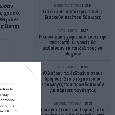
νωσαν
ΚΙΝΗΜΑΤΟΓΡΑΦΟΣ
08:24
Γιατί οι περισσότερες ταινίες
ε χρυσό,
διαρκούν περίπου δύο ώρες
υνθηκών
g Bang).
AUTO - MOTO
08:17
Η ευρωπαϊκή χώρα που κάνει την
ανατροπή: Οι γονείς θα
μαθαίνουν τα παιδιά τους να
οδηγούν
AUTO - MOTO
08:16
Αλλάζουν τα δεδομένα στους
δρόμους: Στο στόχαστρο οι
εφαρμογές που προειδοποιούν
sonal or
για κάμερες ταχύτητας
ection to
ou may
 personal
ΔΙΕΘΝΗΣ ΑΣΦΑΛΕΙΑ
08:08
out of the
Ιράν για Στενά του Ορμούζ: «Το
 downstream