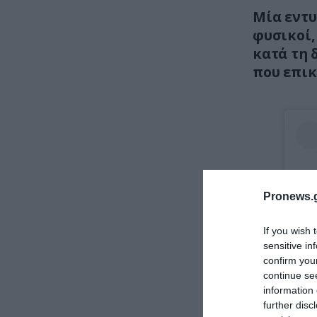
Μία εντ
φυσικοί,
κατά τη
που επικ
Pronews.g
If you wish 
sensitive in
confirm you
continue se
information 
further disc