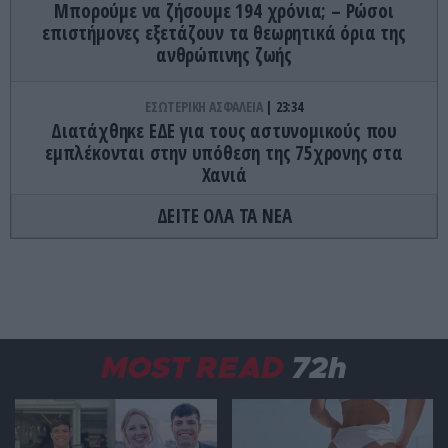
Μπορούμε να ζήσουμε 194 χρόνια; – Ρώσοι
επιστήμονες εξετάζουν τα θεωρητικά όρια της
ανθρώπινης ζωής
ΕΣΩΤΕΡΙΚΗ ΑΣΦΑΛΕΙΑ
23:34
Διατάχθηκε ΕΔΕ για τους αστυνομικούς που
εμπλέκονται στην υπόθεση της 75χρονης στα
Χανιά
ΔΕΙΤΕ ΟΛΑ ΤΑ ΝΕΑ
ΔΙΕΘΝΗΣ ΑΣΦΑΛΕΙΑ
23:32
Διοικητής συριακής μεραρχίας αναλαμβάνει
Τούρκος – Άγκυρα: «Απειλές κατά της Συρίας είναι
σαν να απειλούν εμάς»
ΜΥΣΤΙΚΙΣΜΟΣ
23:30
MOST READ
72h
Οι άνθρωποι που είπαν ότι είδαν τον Παράδεισο
ΙΣΤΟΡΙΑ
23:15
«Μόνο σοβαρές προσφορές»: Όταν ένας άνδρας