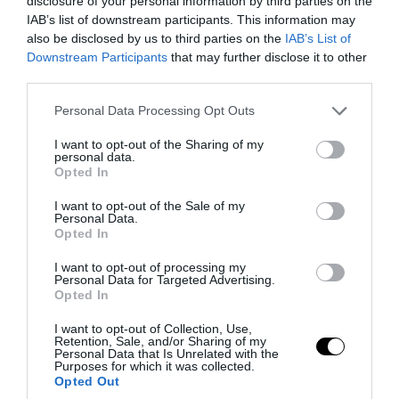
disclosure of your personal information by third parties on the
PRONEWS.GR /
ΤΕΧΝΟΛΟΓΙΑ
IAB’s list of downstream participants. This information may
Τι συμβαίνει πραγματικά όταν
also be disclosed by us to third parties on the
IAB’s List of
Downstream Participants
that may further disclose it to other
διαγράφουμε μια φωτογραφία από το
third parties.
κινητό μας;
Please note that this website/app uses one or more Google
Personal Data Processing Opt Outs
services and may gather and store information including but
03.08.2026 | 19:04
not limited to your visit or usage behaviour. You may click to
I want to opt-out of the Sharing of my
personal data.
grant or deny consent to Google and its third-party tags to
Opted In
use your data for below specified purposes in below Google
consent section.
I want to opt-out of the Sale of my
Personal Data.
Opted In
I want to opt-out of processing my
Personal Data for Targeted Advertising.
Opted In
I want to opt-out of Collection, Use,
Retention, Sale, and/or Sharing of my
Personal Data that Is Unrelated with the
Purposes for which it was collected.
Opted Out
PRONEWS.GR /
ΤΕΧΝΟΛΟΓΙΑ