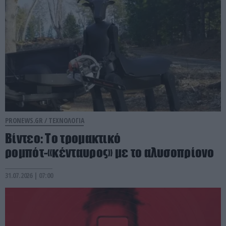
PRONEWS.GR /
ΤΕΧΝΟΛΟΓΙΑ
Βίντεο: Το τρομακτικό
ρομπότ-«κένταυρος» με το αλυσοπρίονο
31.07.2026 | 07:00