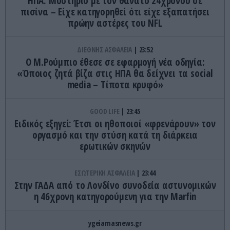
ΗΠΑ: Mυστήριο με τον θάνατο 24χρονου σε
πισίνα – Είχε κατηγορηθεί ότι είχε εξαπατήσει
πρώην αστέρες του NFL
ΔΙΕΘΝΗΣ ΑΣΦΑΛΕΙΑ
23:52
Ο Μ.Ρούμπιο έθεσε σε εφαρμογή νέα οδηγία:
«Όποιος ζητά βίζα στις ΗΠΑ θα δείχνει τα social
media – Τίποτα κρυφό»
GOOD LIFE
23:45
Ειδικός εξηγεί: Έτσι οι ηθοποιοί «φρενάρουν» τον
οργασμό και την στύση κατά τη διάρκεια
ερωτικών σκηνών
ΕΣΩΤΕΡΙΚΗ ΑΣΦΑΛΕΙΑ
23:44
Στην ΓΑΔΑ από το Λονδίνο συνοδεία αστυνομικών
η 46χρονη κατηγορούμενη για την Marfin
ygeiamasnews.gr