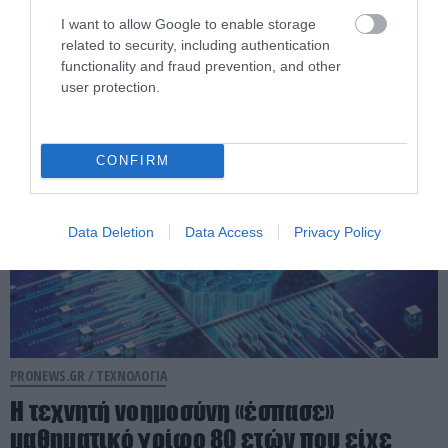
χρήματα από περαστικούς σε δρόμους
I want to allow Google to enable storage
στην Κίνα
related to security, including authentication
functionality and fraud prevention, and other
user protection.
03.08.2026 | 12:28
CONFIRM
Data Deletion
Data Access
Privacy Policy
PRONEWS.GR /
ΤΕΧΝΟΛΟΓΙΑ
Η τεχνητή νοημοσύνη «έσπασε»
μαθηματικό γρίφο 80 ετών που είχε