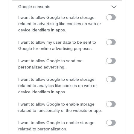
Αυτά είναι τα επαγγέλματα που
Google consents
εξαφανίστηκαν μέσα σε μία δεκαετία
I want to allow Google to enable storage
και κανείς δεν το κατάλαβε
related to advertising like cookies on web or
device identifiers in apps.
03.08.2026 | 15:20
I want to allow my user data to be sent to
Google for online advertising purposes.
I want to allow Google to send me
personalized advertising.
I want to allow Google to enable storage
related to analytics like cookies on web or
device identifiers in apps.
I want to allow Google to enable storage
related to functionality of the website or app.
PRONEWS.GR /
ΤΕΧΝΟΛΟΓΙΑ
I want to allow Google to enable storage
related to personalization.
Βίντεο: Ανθρωποειδή ρομπότ ζητούν…