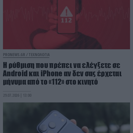
PRONEWS.GR /
ΤΕΧΝΟΛΟΓΙΑ
Η ρύθμιση που πρέπει να ελέγξετε σε
Android και iPhone αν δεν σας έρχεται
μήνυμα από το «112» στο κινητό
29.07.2026 | 13:00