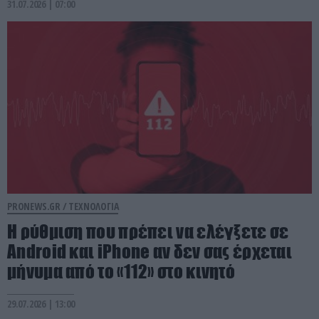
31.07.2026 | 07:00
PRONEWS.GR /
ΤΕΧΝΟΛΟΓΙΑ
Η ρύθμιση που πρέπει να ελέγξετε σε
Android και iPhone αν δεν σας έρχεται
μήνυμα από το «112» στο κινητό
29.07.2026 | 13:00