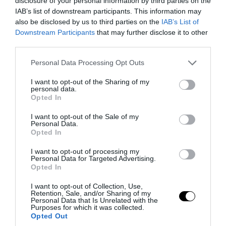
disclosure of your personal information by third parties on the
IAB’s list of downstream participants. This information may
also be disclosed by us to third parties on the
IAB’s List of
Downstream Participants
that may further disclose it to other
third parties.
Please note that this website/app uses one or more Google
Personal Data Processing Opt Outs
services and may gather and store information including but
not limited to your visit or usage behaviour. You may click to
I want to opt-out of the Sharing of my
personal data.
grant or deny consent to Google and its third-party tags to
Opted In
use your data for below specified purposes in below Google
consent section.
I want to opt-out of the Sale of my
Personal Data.
PRONEWS.GR /
ΤΕΧΝΟΛΟΓΙΑ
Opted In
Στην κορυφή του κλάδου Τεχνητής
I want to opt-out of processing my
Νοημοσύνης της Google ένας
Personal Data for Targeted Advertising.
Opted In
Ελληνοκύπριος
I want to opt-out of Collection, Use,
Retention, Sale, and/or Sharing of my
05.08.2026 | 22:05
Personal Data that Is Unrelated with the
Purposes for which it was collected.
Opted Out