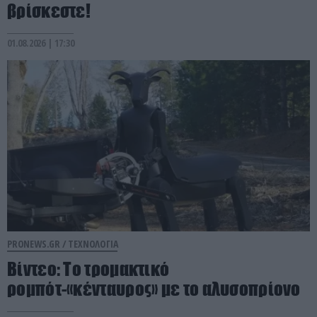
βρίσκεστε!
01.08.2026 | 17:30
PRONEWS.GR /
ΤΕΧΝΟΛΟΓΙΑ
Βίντεο: Το τρομακτικό
ρομπότ-«κένταυρος» με το αλυσοπρίονο