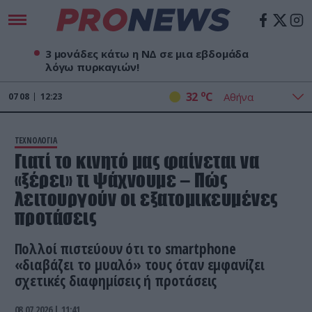
3 μονάδες κάτω η ΝΔ σε μια εβδομάδα
λόγω πυρκαγιών!
o
32
C
07
08
12:23
ΤΕΧΝΟΛΟΓΙΑ
Γιατί το κινητό μας φαίνεται να
«ξέρει» τι ψάχνουμε – Πώς
λειτουργούν οι εξατομικευμένες
προτάσεις
Πολλοί πιστεύουν ότι το smartphone
«διαβάζει το μυαλό» τους όταν εμφανίζει
σχετικές διαφημίσεις ή προτάσεις
08.07.2026 | 11:41