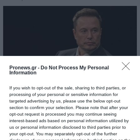
Pronews.gr -
Do Not Process My Personal
Information
PRONEWS.GR /
ΤΕΧΝΟΛΟΓΙΑ
If you wish to opt-out of the sale, sharing to third parties, or
processing of your personal or sensitive information for
Ε.Μασκ: «Πήγα στη Μόσχα για να
targeted advertising by us, please use the below opt-out
αγοράσω διηπειρωτικούς πυραύλους
section to confirm your selection. Please note that after your
πριν ιδρύσω τη SpaceX»
opt-out request is processed you may continue seeing
interest-based ads based on personal information utilized by
us or personal information disclosed to third parties prior to
06.08.2026 | 11:24
your opt-out. You may separately opt-out of the further