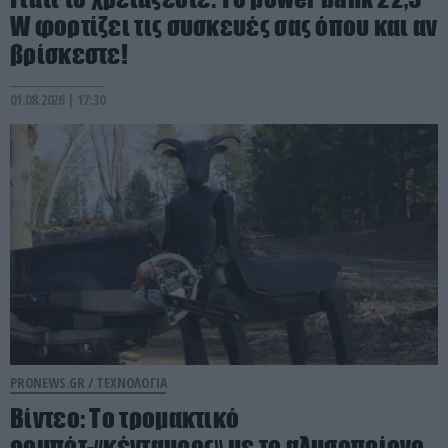
W φορτίζει τις συσκευές σας όπου και αν
βρίσκεστε!
01.08.2026 | 17:30
PRONEWS.GR /
ΤΕΧΝΟΛΟΓΙΑ
Βίντεο: Το τρομακτικό
ρομπότ-«κένταυρος» με το αλυσοπρίονο