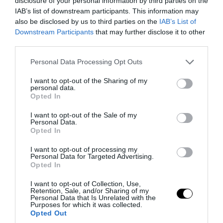
disclosure of your personal information by third parties on the
06.08.2026 | 11:24
IAB’s list of downstream participants. This information may
also be disclosed by us to third parties on the
IAB’s List of
Downstream Participants
that may further disclose it to other
third parties.
Please note that this website/app uses one or more Google
Personal Data Processing Opt Outs
services and may gather and store information including but
not limited to your visit or usage behaviour. You may click to
I want to opt-out of the Sharing of my
personal data.
grant or deny consent to Google and its third-party tags to
Opted In
use your data for below specified purposes in below Google
consent section.
I want to opt-out of the Sale of my
Personal Data.
Opted In
PRONEWS.GR /
ΤΕΧΝΟΛΟΓΙΑ
I want to opt-out of processing my
Personal Data for Targeted Advertising.
Στην κορυφή του κλάδου Τεχνητής
Opted In
Νοημοσύνης της Google ένας
I want to opt-out of Collection, Use,
Ελληνοκύπριος
Retention, Sale, and/or Sharing of my
Personal Data that Is Unrelated with the
Purposes for which it was collected.
05.08.2026 | 22:05
Opted Out