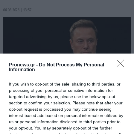
06.08.2026 | 13:57
Pronews.gr -
Do Not Process My Personal
Information
If you wish to opt-out of the sale, sharing to third parties, or
processing of your personal or sensitive information for
PRONEWS.GR /
ΤΕΧΝΟΛΟΓΙΑ
targeted advertising by us, please use the below opt-out
section to confirm your selection. Please note that after your
Ε.Μασκ: «Πήγα στη Μόσχα για να
opt-out request is processed you may continue seeing
αγοράσω διηπειρωτικούς πυραύλους
interest-based ads based on personal information utilized by
πριν ιδρύσω τη SpaceX»
us or personal information disclosed to third parties prior to
your opt-out. You may separately opt-out of the further