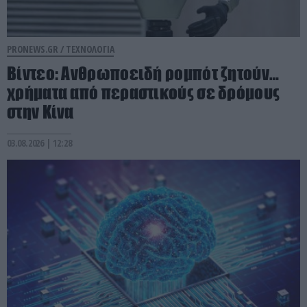
PRONEWS.GR /
ΤΕΧΝΟΛΟΓΙΑ
Βίντεο: Ανθρωποειδή ρομπότ ζητούν…
χρήματα από περαστικούς σε δρόμους
στην Κίνα
03.08.2026 | 12:28