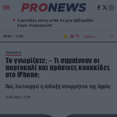
3 μονάδες κάτω η ΝΔ σε μια εβδομάδα
λόγω πυρκαγιών!
o
36
C
08
08
13:50
ΤΕΧΝΟΛΟΓΙΑ
To γνωρίζατε; – Τι σημαίνουν οι
πορτοκαλί και πράσινες κουκκίδες
στο iPhone;
Πώς λειτουργεί η ένδειξη απορρήτου της Apple;
14.05.2026 | 11:39