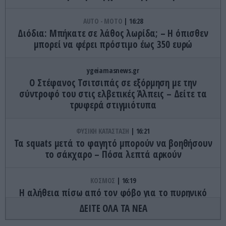
AUTO - MOTO
16:28
Διόδια: Μπήκατε σε λάθος λωρίδα; – Η όπισθεν
μπορεί να φέρει πρόστιμο έως 350 ευρώ
ygeiamasnews.gr
Ο Στέφανος Τσιτσιπάς σε εξόρμηση με την
σύντροφό του στις ελβετικές Άλπεις – Δείτε τα
τρυφερά στιγμιότυπα
ΦΥΣΙΚΗ ΚΑΤΑΣΤΑΣΗ
16:21
Τα squats μετά το φαγητό μπορούν να βοηθήσουν
το σάκχαρο – Πόσα λεπτά αρκούν
ΚΟΣΜΟΣ
16:19
Η αλήθεια πίσω από τον φόβο για το πυρηνικό
εργοστάσιο της Ρουμανίας – «Τσερνόμπιλ 2.0»;
ΔΕΙΤΕ ΟΛΑ ΤΑ ΝΕΑ