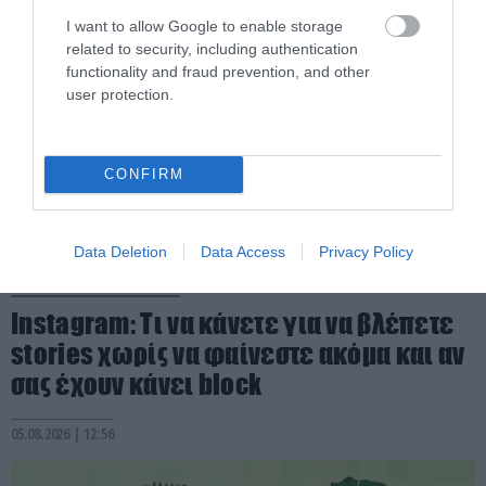
I want to allow Google to enable storage
related to security, including authentication
functionality and fraud prevention, and other
user protection.
CONFIRM
Data Deletion
Data Access
Privacy Policy
PRONEWS.GR /
ΤΕΧΝΟΛΟΓΙΑ
Instagram: Τι να κάνετε για να βλέπετε
stories χωρίς να φαίνεστε ακόμα και αν
σας έχουν κάνει block
05.08.2026 | 12:56