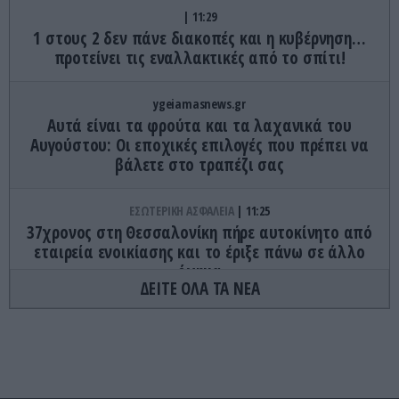
11:29
1 στους 2 δεν πάνε διακοπές και η κυβέρνηση…
προτείνει τις εναλλακτικές από το σπίτι!
ygeiamasnews.gr
Αυτά είναι τα φρούτα και τα λαχανικά του
Αυγούστου: Οι εποχικές επιλογές που πρέπει να
βάλετε στο τραπέζι σας
ΕΣΩΤΕΡΙΚΗ ΑΣΦΑΛΕΙΑ
11:25
37χρονος στη Θεσσαλονίκη πήρε αυτοκίνητο από
εταιρεία ενοικίασης και το έριξε πάνω σε άλλο
όχημα
ΔΕΙΤΕ ΟΛΑ ΤΑ ΝΕΑ
CELEBRITIES
11:21
Τ.Γκούντμαν: Η εντυπωσιακή μεταμόρφωση του
ηθοποιού – Έχασε περίπου 90 κιλά (φωτο)