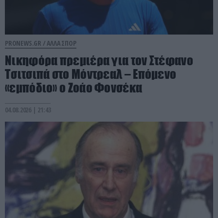
PRONEWS.GR /
ΑΛΛΑ ΣΠΟΡ
Νικηφόρα πρεμιέρα για τον Στέφανο
Τσιτσιπά στο Μόντρεαλ – Επόμενο
«εμπόδιο» ο Ζοάο Φονσέκα
04.08.2026 | 21:43