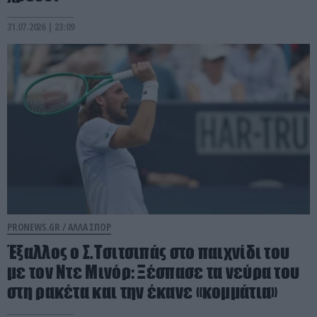
31.07.2026 | 23:09
PRONEWS.GR /
ΑΛΛΑ ΣΠΟΡ
Έξαλλος ο Σ.Τσιτσιπάς στο παιχνίδι του
με τον Ντε Μινόρ: Ξέσπασε τα νεύρα του
στη ρακέτα και την έκανε «κομμάτια»