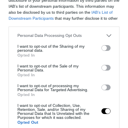
disclosure of your personal information by third parties on the
PRONEWS.GR /
ΑΛΛΑ ΣΠΟΡ
IAB’s list of downstream participants. This information may
«Έφυγε» ξαφνικά από τη ζωή σε ηλικία
also be disclosed by us to third parties on the
IAB’s List of
34 ετών ο μαχητής του UFC Άλαν
Downstream Participants
that may further disclose it to other
third parties.
Νασιμέντο
Please note that this website/app uses one or more Google
Personal Data Processing Opt Outs
services and may gather and store information including but
04.08.2026 | 09:44
not limited to your visit or usage behaviour. You may click to
I want to opt-out of the Sharing of my
personal data.
grant or deny consent to Google and its third-party tags to
Opted In
use your data for below specified purposes in below Google
consent section.
I want to opt-out of the Sale of my
Personal Data.
Opted In
I want to opt-out of processing my
Personal Data for Targeted Advertising.
Opted In
I want to opt-out of Collection, Use,
Retention, Sale, and/or Sharing of my
Personal Data that Is Unrelated with the
Purposes for which it was collected.
PRONEWS.GR /
ΑΛΛΑ ΣΠΟΡ
Opted Out