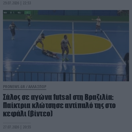
29.07.2026 | 22:53
PRONEWS.GR /
ΑΛΛΑ ΣΠΟΡ
Σάλος σε αγώνα futsal στη Βραζιλία:
Παίκτρια κλώτσησε αντίπαλό της στο
κεφάλι (βίντεο)
27.07.2026 | 20:55