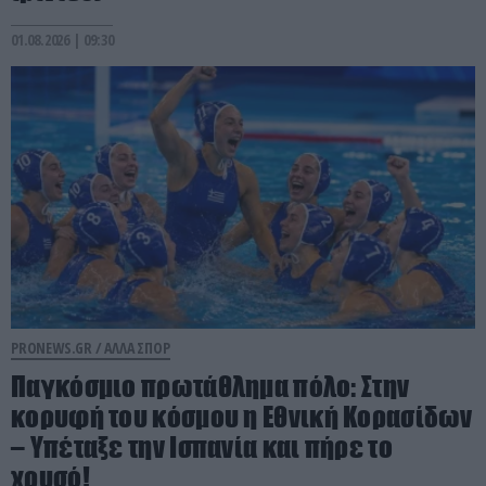
01.08.2026 | 09:30
PRONEWS.GR /
ΑΛΛΑ ΣΠΟΡ
Παγκόσμιο πρωτάθλημα πόλο: Στην
κορυφή του κόσμου η Εθνική Κορασίδων
– Υπέταξε την Ισπανία και πήρε το
χρυσό!