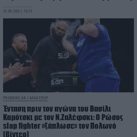
01.08.2026 | 10:35
PRONEWS.GR /
ΑΛΛΑ ΣΠΟΡ
Ένταση πριν τον αγώνα του Βασίλι
Καμότσκι με τον Ν.Ζαλέφσκι: Ο Ρώσος
slap fighter «ξάπλωσε» τον Πολωνό
(βίντεο)