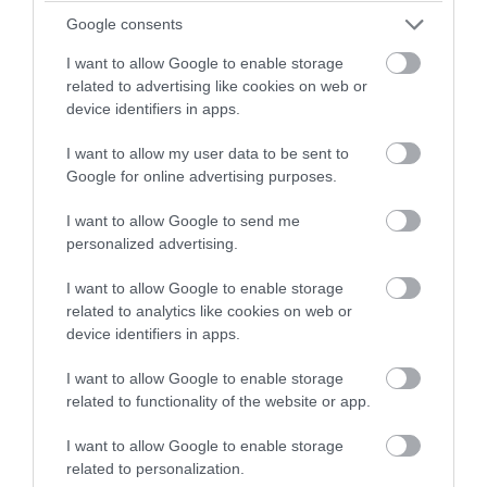
Βαρύ πένθος ξανά στον αυστραλιανό
Google consents
στίβο: Πέθανε ξαφνικά η Νατάσα Γουόρντ
I want to allow Google to enable storage
στα 21 της
related to advertising like cookies on web or
device identifiers in apps.
03.08.2026 | 23:53
I want to allow my user data to be sent to
Google for online advertising purposes.
I want to allow Google to send me
personalized advertising.
I want to allow Google to enable storage
related to analytics like cookies on web or
device identifiers in apps.
I want to allow Google to enable storage
related to functionality of the website or app.
PRONEWS.GR /
ΑΛΛΑ ΣΠΟΡ
I want to allow Google to enable storage
Πολωνός αθλητής έγινε ο πρώτος
related to personalization.