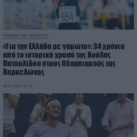
PRONEWS.GR /
ΑΛΛΑ ΣΠΟΡ
«Για την Ελλάδα ρε γαμώτο»: 34 χρόνια
από το ιστορικό χρυσό της Βούλας
Πατουλίδου στους Ολυμπιακούς της
Βαρκελώνης
06.08.2026 | 07:32