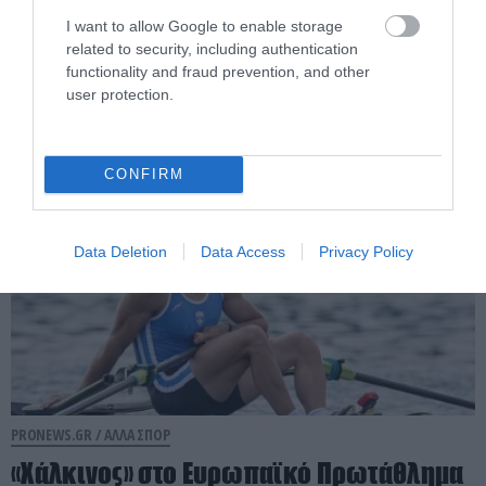
άνθρωπος που διέσχισε κολυμπώντας
I want to allow Google to enable storage
τη Βαλτική από τη Σουηδία στην Πολωνία
related to security, including authentication
σε 56 ώρες!
functionality and fraud prevention, and other
user protection.
03.08.2026 | 06:09
CONFIRM
Data Deletion
Data Access
Privacy Policy
PRONEWS.GR /
ΑΛΛΑ ΣΠΟΡ
«Χάλκινος» στο Ευρωπαϊκό Πρωτάθλημα