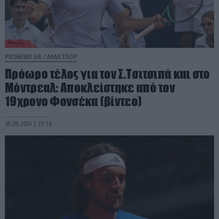
PRONEWS.GR /
ΑΛΛΑ ΣΠΟΡ
Πρόωρο τέλος για τον Σ.Τσιτσιπά και στο
Μόντρεαλ: Αποκλείστηκε από τον
19χρονο Φονσέκα (βίντεο)
05.08.2026 | 21:18