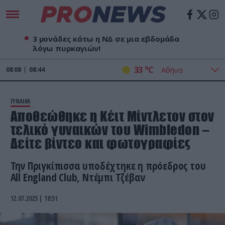
3 μονάδες κάτω η ΝΔ σε μια εβδομάδα
λόγω πυρκαγιών!
o
33
C
08
08
08:44
ΓΥΝΑΙΚΑ
Αποθεώθηκε η Κέιτ Μίντλετον στον
τελικό γυναικών του Wimbledon –
Δείτε βίντεο και φωτογραφίες
Την Πριγκίπισσα υποδέχτηκε η πρόεδρος του
All England Club, Ντέμπι Τζέβαν
12.07.2025 | 18:51