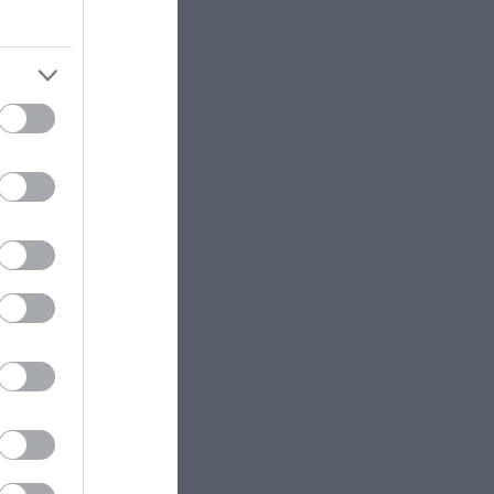
ΠΡΟΣΩΠΙΚΟ
21:17
Το ύστατο «χαίρε» στον πιλότο
πλοκή και
του ελικοπτέρου που έχασε τη
ζωή του στην Ψάθα στο
αποτεφρωτήριο Ριτσώνας
 τοκετό θα
ανα πολύ
ΚΟΣΜΟΣ
21:16
ή και
Το «θρίλερ» επιβίωσης ενός
Ρώσου πεζοναύτη – Χτύπημα από
κεραυνό, επίθεση αρκούδας και
 να κάνω
παράλυση
στή
ΙΣΤΟΡΙΑ
21:15
Το βυτιοφόρο που… ανατίναξε
τα Καμένα Βούρλα το 1999!
υ ΔΕΔΔΗΕ
ΠΑΡΑΣΚΗΝΙΟ
21:10
Από τον ουρανό στα χέρια του
Βοζίνια – Με αλεξιπτωτιστή
 γρήγορα