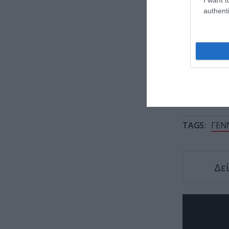
στα «ί
authenti
Νέα στ
τη φίλ
TAGS:
ΓΕΝ
Δε