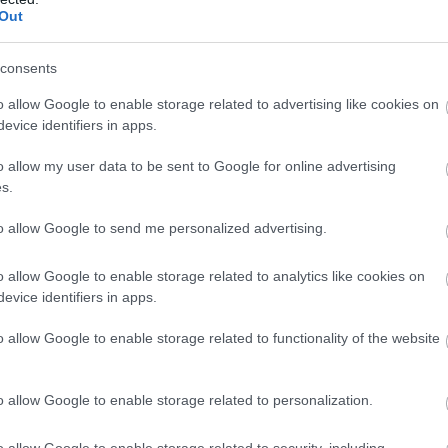
Out
 αφού έγινε η καισαρική και είχα πρόβλημα και επι
αρική.
consents
 ότι αν είχα επιλέξει να γεννήσω με φυσιολογικό
o allow Google to enable storage related to advertising like cookies on
όβλημα κατά τη διάρκεια του τοκετού και θα έχ
evice identifiers in apps.
θα αναγκαζόντουσαν πάλι να μου κάνουν καισαρικ
o allow my user data to be sent to Google for online advertising
 είχα πρόβλημα και μετά.
s.
α έχανα τη μήτρα μου μετά αν αναγκαζόμουν
to allow Google to send me personalized advertising.
είο και δεν είχαμε προλάβει
»
, σημείωσε η γνω
γράφος.
o allow Google to enable storage related to analytics like cookies on
evice identifiers in apps.
ΣΗΜΕΡΑ
o allow Google to enable storage related to functionality of the website
φθησαν ο διευθυντής κι ο τεχνικός ασφαλείας το
ρτα για τη φωτιά σε υποσταθμό της ΔΕΗ
o allow Google to enable storage related to personalization.
er: Αυτή είναι η απόλυτη θεραπεία για να έρθετε
o allow Google to enable storage related to security, including