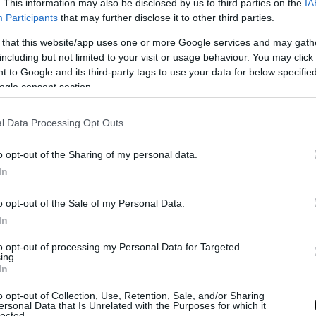
. This information may also be disclosed by us to third parties on the
IA
κή για τη ζωή της.
Participants
that may further disclose it to other third parties.
 that this website/app uses one or more Google services and may gath
ντεο με τις δηλώσεις της:
including but not limited to your visit or usage behaviour. You may click 
 to Google and its third-party tags to use your data for below specifi
ogle consent section.
l Data Processing Opt Outs
o opt-out of the Sharing of my personal data.
In
ρική είναι χειρουργείο, είναι κάτι πολύ δύσκ
o opt-out of the Sale of my Personal Data.
In
ισαρική γιατί το παιδί ήταν πολύ μεγάλο και 
to opt-out of processing my Personal Data for Targeted
ing.
In
ο γιατρός μου ότι μπορούμε να προσπαθήσουμε 
o opt-out of Collection, Use, Retention, Sale, and/or Sharing
κό τοκετό, αλλά δεν ήθελε να το ρισκάρουμε.
ersonal Data that Is Unrelated with the Purposes for which it
lected.