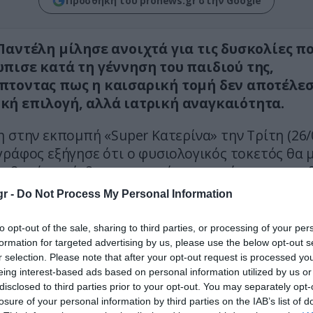
Προσθήκη του pronews.gr στην Google
αντέλη μίλησε ανοιχτά για τις δυσκολίες π
πισε κατά τη γέννηση του παιδιού της,
τοντας πως η καισαρική τομή δεν αποτέλε
ή επιλογή, αλλά ιατρική αναγκαιότητα.
 στην εκπομπή «Super Κατερίνα» την Τρίτη (26/
γράφος εξήγησε ότι ο φυσιολογικός τοκετός θα
σοβαρά σε κίνδυνο την υγεία της, ακόμη και να ο
α της μήτρας της.
r -
Do Not Process My Personal Information
ερε, η καισαρική είναι μια ιδιαίτερα απαιτητικ
to opt-out of the sale, sharing to third parties, or processing of your per
διαδικασία, ωστόσο στη δική της περίπτωση απ
formation for targeted advertising by us, please use the below opt-out s
ική ασφαλή λύση.
r selection. Please note that after your opt-out request is processed y
eing interest-based ads based on personal information utilized by us or
disclosed to third parties prior to your opt-out. You may separately opt-
δυσκολίες, δήλωσε ευγνώμων για την εξέλιξη της
losure of your personal information by third parties on the IAB’s list of
ννηση του γιου της, περιγράφοντας την εμπειρία