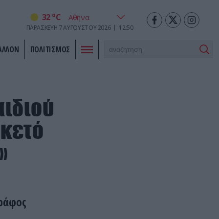
o
32
C
ΠΑΡΑΣΚΕΥΉ
7
ΑΥΓΟΎΣΤΟΥ
2026
12:50
ΑΛΛΟΝ
ΠΟΛΙΤΙΣΜΟΣ
αιδιού
οκετό
»
γράφος