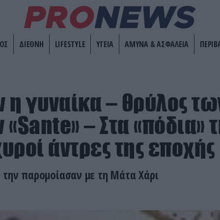
ΟΣ
ΔΙΕΘΝΗ
LIFESTYLE
ΥΓΕΙΑ
ΑΜΥΝΑ & ΑΣΦΑΛΕΙΑ
ΠΕΡΙΒ
ν η γυναίκα – θρύλος τω
 «Sante» – Στα «πόδια» 
χυροί άντρες της εποχής
 την παρομοίασαν με τη Μάτα Χάρι