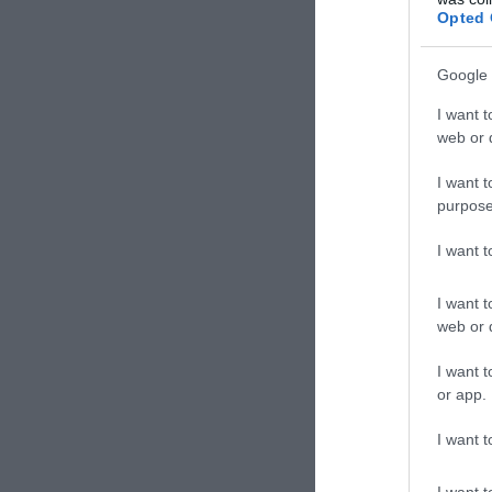
Opted 
Google 
I want t
web or d
Οι συγκρο
I want t
απέκτησαν
purpose
κορυφώθη
I want 
αποπειρά
Όπως η ίδ
I want t
εναντίον 
web or d
νοσοκομε
I want t
Ταξίδεψε
or app.
τραγουδί
I want t
Το 1922 ε
I want t