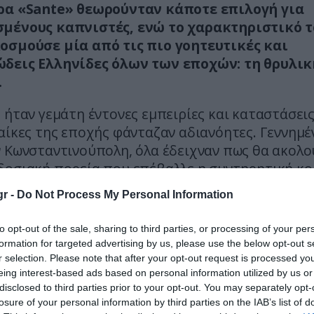
ρα «Sante» θεωρούνταν κάποτε επιλογή για
μένους καπνιστές, ενώ το χαρακτηριστικό τ
οσμούσε μία από τις πιο γοητευτικές και
δεις Ελληνίδες όλων των εποχών: τη θρυλι
.
 ήταν γεμάτη έντονες εμπειρίες και καταστάσεις
αίκες της εποχής φάνταζαν αδιανόητες. Γεννημέ
ν Κωνσταντινούπολη, όλα έδειχναν πως θα ακολ
δοσιακή πορεία που επέβαλλε η συντηρητική κο
κογένεια και μια ήρεμη καθημερινότητα.
r -
Do Not Process My Personal Information
για τη Ζωή Σταυρινού —όπως ήταν το πραγμα
to opt-out of the sale, sharing to third parties, or processing of your per
ια τέτοια ζωή δεν ήταν ποτέ επιλογή.
formation for targeted advertising by us, please use the below opt-out s
r selection. Please note that after your opt-out request is processed y
μικρή κατάλαβε πως έπρεπε να χαράξει η ίδια τ
eing interest-based ads based on personal information utilized by us or
λικία μόλις 12 ετών, στη Θεσσαλονίκη όπου κατέ
disclosed to third parties prior to your opt-out. You may separately opt-
losure of your personal information by third parties on the IAB’s list of
γμούς των Ελλήνων από την Πόλη, ερωτεύτηκε το