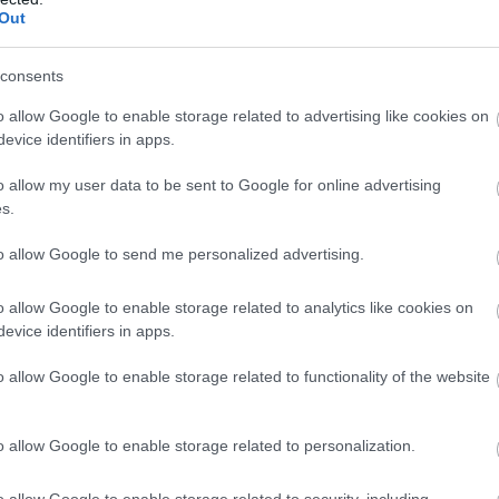
Out
consents
o allow Google to enable storage related to advertising like cookies on
evice identifiers in apps.
ύσεις ήταν συνεχείς και η κατάσταση επιδεινώθ
o allow my user data to be sent to Google for online advertising
 ένα παιδί, το οποίο δυστυχώς δεν επέζησε. Η
s.
κε μετά τον χωρισμό, όταν ο νεαρός αεροπόρος
to allow Google to send me personalized advertising.
θηκε να αυτοκτονήσει πυροβολώντας τον εαυτό
ια είχε εξομολογηθεί, νωρίτερα είχε στρέψει το
o allow Google to enable storage related to analytics like cookies on
της, τραυματίζοντάς την και οδηγώντας την στο
evice identifiers in apps.
ίο.
o allow Google to enable storage related to functionality of the website
 στο Μιλάνο, όπου δοκίμασε τις δυνατότητές
στρια όπερας.
o allow Google to enable storage related to personalization.
πέστρεψε στη Θεσσαλονίκη και, πριν καν ενηλικι
o allow Google to enable storage related to security, including