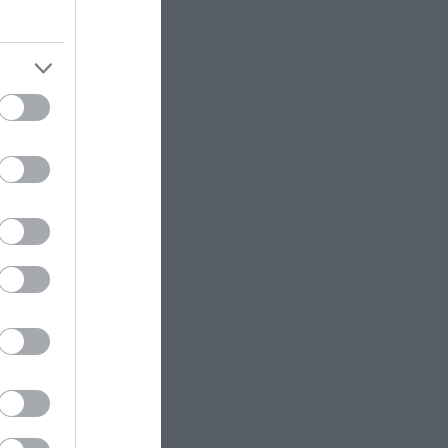
Φεγγάρι του Οξύρρυγχου: Γιατί
ονομάζεται έτσι η Πανσέληνος
του Αυγούστου και πότε θα την
δούμε
ΚΟΙΝΩΝΙΑ
13:12
ηκε όταν
Λέσβος: Τον έβαλαν να
θανατώσει τα υγιή ζώα του και
 τραγωδία
πέθανε από την στεναχώρια του!
 του.
ΑΣΤΡΑ & ΖΩΔΙΑ
13:11
 όπλο και
Δεν τους ταιριάζει το 9-5: Τα 3
ζώδια που δεν αντέχουν την
κλασική δουλειά και προτιμούν
την ελευθερία
 της ως
PROVOCATEUR
12:57
Viral το δημοσίευμα του
ωθεί, είχε