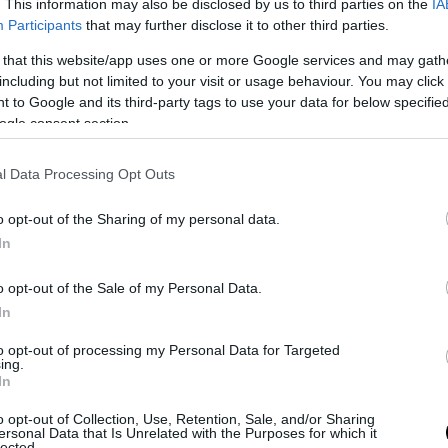
. This information may also be disclosed by us to third parties on the
IA
Νίκο Παγώνη. Δύο χρόνια αργότερα, στα 14 της,
Participants
that may further disclose it to other third parties.
κε, όμως ο γάμος αυτός δεν είχε διάρκεια. Έξι 
 that this website/app uses one or more Google services and may gath
ισαν, καθώς εκείνος δεν μπορούσε να αποδεχτεί
including but not limited to your visit or usage behaviour. You may click 
 εκείνη επέλεγε να ντύνεται και να εκφράζεται.
 to Google and its third-party tags to use your data for below specifi
ogle consent section.
l Data Processing Opt Outs
o opt-out of the Sharing of my personal data.
In
o opt-out of the Sale of my Personal Data.
In
to opt-out of processing my Personal Data for Targeted
ing.
In
o opt-out of Collection, Use, Retention, Sale, and/or Sharing
ersonal Data that Is Unrelated with the Purposes for which it
lected.