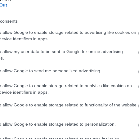
Out
γοί έχουν δικαίωμα να υποβάλουν ενστάσεις έως
ροσκομίζοντας στοιχεία που να τεκμηριώνουν τ
consents
τητά τους.
o allow Google to enable storage related to advertising like cookies on
στάσεις δεν γίνουν δεκτές, τα ποσά θα αναζη
evice identifiers in apps.
ω άμεσης επιστροφής είτε μέσω συμψηφισμο
o allow my user data to be sent to Google for online advertising
κές αγροτικές ενισχύσεις.
s.
τη, αγρότες και παραγωγοί εκφράζουν έντονη
to allow Google to send me personalized advertising.
ια, κάνοντας λόγο για ασάφειες στα ειδοποιητή
εξατομικευμένης πληροφόρησης.
o allow Google to enable storage related to analytics like cookies on
evice identifiers in apps.
φέρουν, σε αρκετές περιπτώσεις δεν προσδιορί
o allow Google to enable storage related to functionality of the website
τα αγροτεμάχια ή οι λόγοι απόρριψης, γεγονός 
ί σύγχυση και ανησυχία.
o allow Google to enable storage related to personalization.
ι της ΑΑΔΕ βασίζονται σε διοικητικούς, επιτόπι
ωτικούς μηχανογραφικούς ελέγχους, κατά τους 
o allow Google to enable storage related to security, including