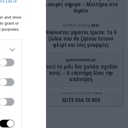
B’s List of
ο καιρός σήμερα – Μελτέμια στο
Αιγαίο
er and store
to grant or
ΑΣΤΡΑ & ΖΩΔΙΑ
09:32
ούν
ed purposes
Αύγουστος γεμάτος έρωτα: Τα 4
ζώδια που θα ζήσουν έντονο
αθέσουν
φλερτ και νέες γνωριμίες
 τις
ygeiamasnews.gr
Γιατί το μέλι δεν χαλάει σχεδόν
ποτέ; – Η επιστήμη δίνει την
ερίπου
απάντηση
ΔΙΕΘΝΗΣ ΑΣΦΑΛΕΙΑ
09:25
ΔΕΙΤΕ ΟΛΑ ΤΑ ΝΕΑ
Μ.Πεζεσκιάν: «Τώρα είναι η
 τους
καλύτερη ώρα για συμφωνία» –
Το μήνυμα του Ιράν προς τις ΗΠΑ
ς