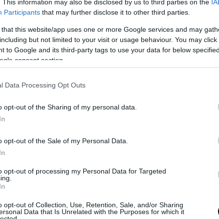
. This information may also be disclosed by us to third parties on the
IA
Participants
that may further disclose it to other third parties.
 that this website/app uses one or more Google services and may gath
including but not limited to your visit or usage behaviour. You may click 
ε τα διαθέσιμα στοιχεία, ο
ι επιστροφές αφορ
 to Google and its third-party tags to use your data for below specifi
 ποσό περίπου 16,3 εκατομμυρίων ευρώ και
ogle consent section.
υν 27.193 αγρότες
, οι οποίοι καλούνται να κατ
εις ή αποδεικτικά στοιχεία για τις αιτήσεις και
l Data Processing Opt Outs
ις που έλαβαν.
o opt-out of the Sharing of my personal data.
In
, έχει ήδη ξεκινήσει ευρύτερη διαδικασία
ώσεων για την περίοδο 2019–2022, που αφορά π
o opt-out of the Sale of my Personal Data.
ικαιούχους.
In
περίοδο αυτή εκτιμάται ότι οι προς ανάκτηση
to opt-out of processing my Personal Data for Targeted
ing.
ις υπερβαίνουν τα 106 εκατομμύρια ευρώ, με
In
ενους να έχουν λάβει σχετικές ηλεκτρονικέ
o opt-out of Collection, Use, Retention, Sale, and/or Sharing
σεις.
ersonal Data that Is Unrelated with the Purposes for which it
lected.