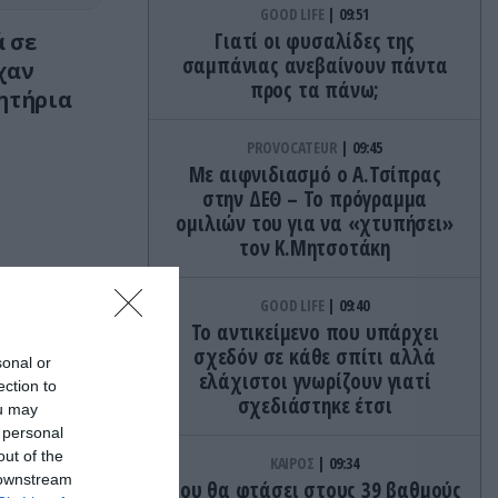
GOOD LIFE
09:51
 σε
Γιατί οι φυσαλίδες της
σαμπάνιας ανεβαίνουν πάντα
χαν
προς τα πάνω;
ιητήρια
PROVOCATEUR
09:45
Με αιφνιδιασμό ο Α.Τσίπρας
στην ΔΕΘ – Το πρόγραμμα
ομιλιών του για να «χτυπήσει»
τον Κ.Μητσοτάκη
GOOD LIFE
09:40
Το αντικείμενο που υπάρχει
σχεδόν σε κάθε σπίτι αλλά
sonal or
ελάχιστοι γνωρίζουν γιατί
ection to
σχεδιάστηκε έτσι
ou may
 personal
out of the
ΚΑΙΡΟΣ
09:34
 downstream
Που θα φτάσει στους 39 βαθμούς