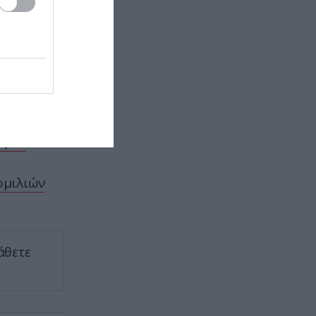
έγινε η σφοδρή σύγκρουση με το
τας ή τις
ΙΧ
ΠΡΟΣΩΠΑ
08:54
Αθηνόδωρος Προύσαλης: Ο
αυθεντικός «μάγκας» του
έλος στις
ελληνικού σινεμά που άφησε
εποχή με τις ατάκες και τους
ρόλους του
ς τα
ΔΙΕΘΝΗΣ ΑΣΦΑΛΕΙΑ
08:45
ομιλιών
Οι Χούθι δοκιμάζουν την
αμυντική συμμαχία Τουρκίας-
Σ.Αραβίας – Το παράδοξο των
ελληνικών Patriot στην περιοχή
άθετε
ΔΙΕΘΝΗΣ ΑΣΦΑΛΕΙΑ
08:42
ΗΠΑ: Εκκενώθηκε Boeing 757 της
Delta με 205 επιβάτες μετά από