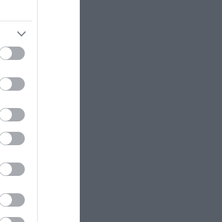
ΕΛΛΗΝΙΚΗ ΟΙΚΟΝΟΜΙΑ
09:22
 τις 28
Από την μεγάλη «ανάπτυξη» η
κυβέρνηση ετοιμάζει…
ην
εκατοντάδες χιλιάδες Market
Pass των 40 ευρώ για τρόφιμα!
τηθούν
AUTO - MOTO
09:13
ύ με
Προσπερνάμε περιπολικό στον
δρόμο; – Τι προβλέπει ο ΚΟΚ και
πότε μπορεί να γίνει νόμιμα
ρια και
ΦΥΣΗ
09:09
Γαλάζιες Σημαίες 2026: Οι 17
παραλίες της Αττικής που
ζονται με
ξεχώρισαν – Αναλυτικά η λίστα
που
ΕΣΩΤΕΡΙΚΗ ΑΣΦΑΛΕΙΑ
09:02
Τροχαίο στο Λαγονήσι: Στο 401 οι
ους και
δύο αστυνομικοί της ΔΙΑΣ – Πώς
οποίους