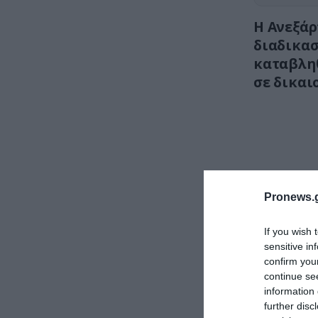
Η Ανεξάρ
διαδικασ
καταβληθ
σε δικαι
Pronews.g
If you wish 
sensitive in
confirm you
continue se
information 
further disc