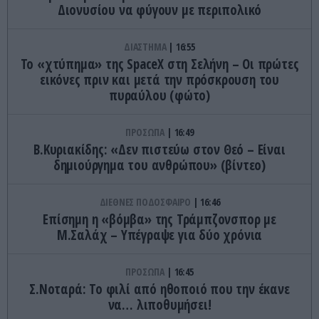
Διονυσίου να φύγουν με περιπολικό
ΔΙΑΣΤΗΜΑ
16:55
Το «χτύπημα» της SpaceX στη Σελήνη – Οι πρώτες
εικόνες πριν και μετά την πρόσκρουση του
πυραύλου (φώτο)
ΠΡΟΣΩΠΑ
16:49
Β.Κυριακίδης: «Δεν πιστεύω στον Θεό – Είναι
δημιούργημα του ανθρώπου» (βίντεο)
ΔΙΕΘΝΕΣ ΠΟΔΟΣΦΑΙΡΟ
16:46
Επίσημη η «βόμβα» της Τράμπζονσπορ με
Μ.Σαλάχ – Υπέγραψε για δύο χρόνια
ΠΡΟΣΩΠΑ
16:45
Σ.Νοταρά: Το φιλί από ηθοποιό που την έκανε
να… λιποθυμήσει!