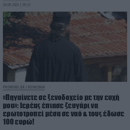
04.08.2026 | 09:22
PRONEWS.GR /
ΚΟΙΝΩΝΙΑ
«Πηγαίνετε σε ξενοδοχείο με την ευχή
μου»: Ιερέας έπιασε ζευγάρι να
ερωτοτροπεί μέσα σε ναό & τους έδωσε
100 ευρώ!