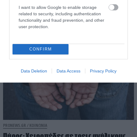
Μάνδρας που έσπασε το μπλόκο της ΕΛΑΣ
I want to allow Google to enable storage
related to security, including authentication
στο σημείο της συντριβής του
functionality and fraud prevention, and other
ελικοπτέρου
user protection.
04.08.2026 | 14:23
CONFIRM
Data Deletion
Data Access
Privacy Policy
PRONEWS.GR /
ΚΟΙΝΩΝΙΑ
Πάρος: Χειροπέδες σε τρεις ανήλικους