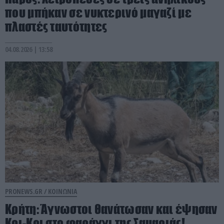
που μπήκαν σε νυκτερινό μαγαζί με
πλαστές ταυτότητες
04.08.2026 | 13:58
PRONEWS.GR /
ΚΟΙΝΩΝΙΑ
Κρήτη: Άγνωστοι θανάτωσαν και έψησαν
Κρι-Κρι στο φαράγγι της Σαμαριάς!