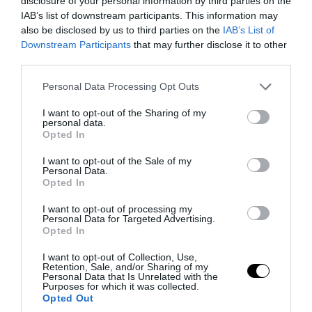
disclosure of your personal information by third parties on the
PRONEWS.GR /
ΚΟΙΝΩΝΙΑ
IAB’s list of downstream participants. This information may
also be disclosed by us to third parties on the
IAB’s List of
Λαμία: Βανάκι «ξήλωσε» πυροσβεστικό
Downstream Participants
that may further disclose it to other
κρουνό και δημιούργησε πίδακα νερού
third parties.
πολλών μέτρων (φωτο)
Please note that this website/app uses one or more Google
Personal Data Processing Opt Outs
services and may gather and store information including but
05.08.2026 | 07:07
not limited to your visit or usage behaviour. You may click to
I want to opt-out of the Sharing of my
personal data.
grant or deny consent to Google and its third-party tags to
Opted In
use your data for below specified purposes in below Google
consent section.
I want to opt-out of the Sale of my
Personal Data.
Opted In
I want to opt-out of processing my
Personal Data for Targeted Advertising.
Opted In
I want to opt-out of Collection, Use,
Retention, Sale, and/or Sharing of my
Personal Data that Is Unrelated with the
Purposes for which it was collected.
Opted Out
PRONEWS.GR /
ΚΟΙΝΩΝΙΑ