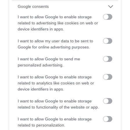
«Σπάει» την σιωπή της η θεία της
Google consents
Αμερικανίδας συζύγου του 26χρονου
I want to allow Google to enable storage
Αφγανού δολοφόνου
related to advertising like cookies on web or
device identifiers in apps.
04.08.2026 | 16:11
I want to allow my user data to be sent to
Google for online advertising purposes.
I want to allow Google to send me
personalized advertising.
I want to allow Google to enable storage
related to analytics like cookies on web or
device identifiers in apps.
I want to allow Google to enable storage
related to functionality of the website or app.
PRONEWS.GR /
ΚΟΙΝΩΝΙΑ
I want to allow Google to enable storage
related to personalization.
Ελεύθερος ο αδερφός αντιδημάρχου