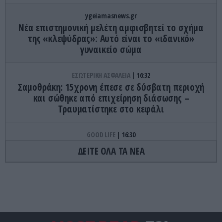
ygeiamasnews.gr
Νέα επιστημονική μελέτη αμφισβητεί το σχήμα
της «κλεψύδρας»: Αυτό είναι το «ιδανικό»
γυναικείο σώμα
ΕΣΩΤΕΡΙΚΗ ΑΣΦΑΛΕΙΑ
16:32
Σαμοθράκη: 15χρονη έπεσε σε δύσβατη περιοχή
και σώθηκε από επιχείρηση διάσωσης –
Τραυματίστηκε στο κεφάλι
GOOD LIFE
16:30
Αυτό είναι το ποτό που αποφεύγουν οι μπάρμαν:
ΔΕΙΤΕ ΟΛΑ ΤΑ ΝΕΑ
Ποιος είναι ο λόγος
ΕΣΩΤΕΡΙΚΗ ΑΣΦΑΛΕΙΑ
16:20
«Πέταξε» με πάνω από 200 χλμ./ώρα στην Κρήτη:
Το σοκαριστικό βίντεο με μοτοσικλέτα που
εξαφανίζεται σε δευτερόλεπτα