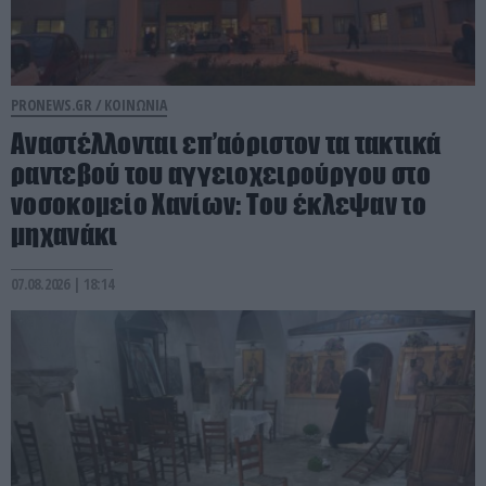
PRONEWS.GR /
ΚΟΙΝΩΝΙΑ
Αναστέλλονται επ’αόριστον τα τακτικά
ραντεβού του αγγειοχειρούργου στο
νοσοκομείο Χανίων: Του έκλεψαν το
μηχανάκι
07.08.2026 | 18:14