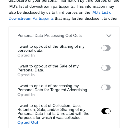
disclosure of your personal information by third parties on the
PRONEWS.GR /
ΚΟΙΝΩΝΙΑ
IAB’s list of downstream participants. This information may
also be disclosed by us to third parties on the
IAB’s List of
Τροχαίο δυστύχημα στις Σέρρες:
Downstream Participants
that may further disclose it to other
Φορτηγό συγκρούστηκε μετωπικά με ΙΧ
third parties.
– Δύο νεκροί
Please note that this website/app uses one or more Google
Personal Data Processing Opt Outs
services and may gather and store information including but
07.08.2026 | 09:10
not limited to your visit or usage behaviour. You may click to
I want to opt-out of the Sharing of my
personal data.
grant or deny consent to Google and its third-party tags to
Opted In
use your data for below specified purposes in below Google
consent section.
I want to opt-out of the Sale of my
Personal Data.
Opted In
I want to opt-out of processing my
Personal Data for Targeted Advertising.
Opted In
I want to opt-out of Collection, Use,
Retention, Sale, and/or Sharing of my
Personal Data that Is Unrelated with the
Purposes for which it was collected.
Opted Out
PRONEWS.GR /
ΚΟΙΝΩΝΙΑ