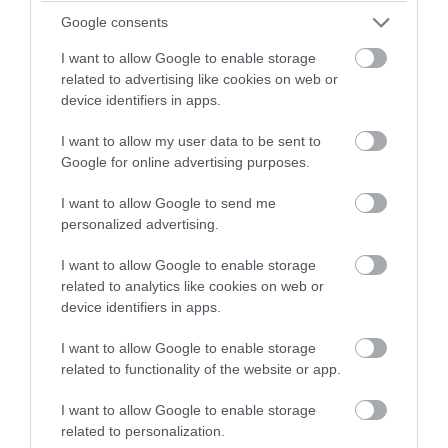
Ο τουρισμός έφερε και… βιασμούς στην
Google consents
Ζάκυνθο: 8 μέσα σε 20 ημέρες
I want to allow Google to enable storage
related to advertising like cookies on web or
06.08.2026 | 18:50
device identifiers in apps.
I want to allow my user data to be sent to
Google for online advertising purposes.
I want to allow Google to send me
personalized advertising.
I want to allow Google to enable storage
related to analytics like cookies on web or
device identifiers in apps.
I want to allow Google to enable storage
related to functionality of the website or app.
PRONEWS.GR /
ΚΟΙΝΩΝΙΑ
I want to allow Google to enable storage
Γυναίκα έπεσε από την Υψηλή Γέφυρα
related to personalization.
της Χαλκίδας – Κλήθηκε το ΕΚΑΒ