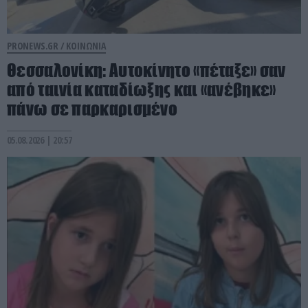
PRONEWS.GR /
ΚΟΙΝΩΝΙΑ
Θεσσαλονίκη: Αυτοκίνητο «πέταξε» σαν
από ταινία καταδίωξης και «ανέβηκε»
πάνω σε παρκαρισμένο
05.08.2026 | 20:57