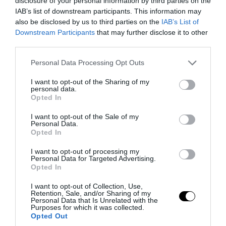
disclosure of your personal information by third parties on the
(φωτογραφίες)
IAB’s list of downstream participants. This information may
also be disclosed by us to third parties on the
IAB’s List of
07.08.2026 | 17:38
Downstream Participants
that may further disclose it to other
third parties.
Please note that this website/app uses one or more Google
Personal Data Processing Opt Outs
services and may gather and store information including but
not limited to your visit or usage behaviour. You may click to
I want to opt-out of the Sharing of my
personal data.
grant or deny consent to Google and its third-party tags to
Opted In
use your data for below specified purposes in below Google
consent section.
I want to opt-out of the Sale of my
Personal Data.
Opted In
I want to opt-out of processing my
Personal Data for Targeted Advertising.
Opted In
PRONEWS.GR /
ΚΟΙΝΩΝΙΑ
Τραγωδία στην εθνική οδό Τρίπολης –
I want to opt-out of Collection, Use,
Retention, Sale, and/or Sharing of my
Σπάρτης: Φορτηγό έπεσε σε γκρεμό –
Personal Data that Is Unrelated with the
Purposes for which it was collected.
Νεκρός ο 48χρονος οδηγός (βίντεο)
Opted Out