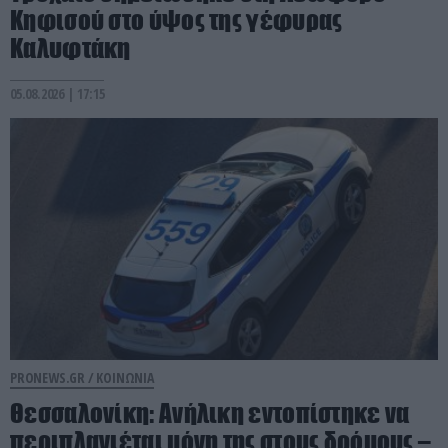
Κηφισού στο ύψος της γέφυρας
Καλυφτάκη
05.08.2026 | 17:15
PRONEWS.GR /
ΚΟΙΝΩΝΙΑ
Θεσσαλονίκη: Ανήλικη εντοπίστηκε να
περιπλανιέται μόνη της στους δρόμους –