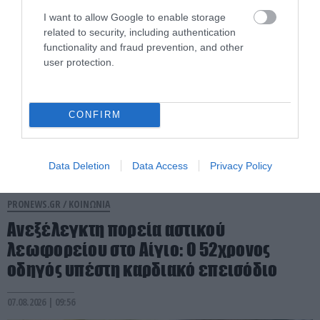
07.08.2026 | 11:34
I want to allow Google to enable storage
related to security, including authentication
functionality and fraud prevention, and other
user protection.
CONFIRM
Data Deletion
Data Access
Privacy Policy
PRONEWS.GR /
ΚΟΙΝΩΝΙΑ
Ανεξέλεγκτη πορεία αστικού
λεωφορείου στο Αίγιο: Ο 52χρονος
οδηγός υπέστη καρδιακό επεισόδιο
07.08.2026 | 09:56