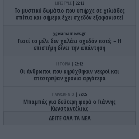
LIFESTYLE
22:12
Το μυστικό δωμάτιο που υπήρχε σε χιλιάδες
σπίτια και σήμερα έχει σχεδόν εξαφανιστεί
ygeiamasnews.gr
Γιατί το μέλι δεν χαλάει σχεδόν ποτέ; – Η
επιστήμη δίνει την απάντηση
ΙΣΤΟΡΙΑ
22:12
Οι άνθρωποι που κηρύχθηκαν νεκροί και
επέστρεψαν χρόνια αργότερα
ΠΑΡΑΣΚΗΝΙΟ
22:05
Μπαμπάς για δεύτερη φορά ο Γιάννης
Κωνσταντέλιας
ΔΕΙΤΕ ΟΛΑ ΤΑ ΝΕΑ
CELEBRITIES
22:02
Στο νοσοκομείο η Ιωάννα Τούνη: «Τι μάτι πρέπει
να έχω φάει Θεούλη μου» (βίντεο)