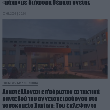
«μάχη» με διάφορα θέματα υγείας
07.08.2026 | 20:01
PRONEWS.GR /
ΚΟΙΝΩΝΙΑ
Αναστέλλονται επ’αόριστον τα τακτικά
ραντεβού του αγγειοχειρούργου στο
νοσοκομείο Χανίων: Του έκλεψαν το