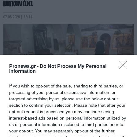
μηχανάκι
07.08.2026 | 18:14
Pronews.gr -
Do Not Process My Personal
Information
If you wish to opt-out of the sale, sharing to third parties, or
processing of your personal or sensitive information for
targeted advertising by us, please use the below opt-out
PRONEWS.GR /
ΚΟΙΝΩΝΙΑ
section to confirm your selection. Please note that after your
opt-out request is processed you may continue seeing
Εικόνες ντροπής στο Σαρωνικό: Ανήμερα
interest-based ads based on personal information utilized by
του Σωτήρος άγνωστοι βανδάλισαν
us or personal information disclosed to third parties prior to
εκκλησάκι της Μεταμορφώσεως
your opt-out. You may separately opt-out of the further