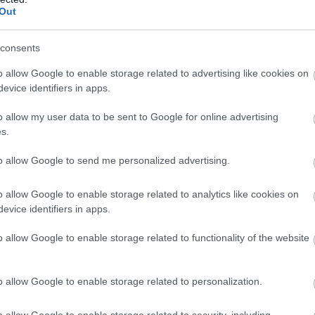
Out
σεις αυτές αφορούν τους υποψηφίους που διεκδ
τους σε σχολές και τμήματα για τα οποία απαιτε
consents
έταση, όπως ξένες γλώσσες, σχέδιο και μουσικά 
o allow Google to enable storage related to advertising like cookies on
evice identifiers in apps.
ική ευθεία και τα σχολεία
o allow my user data to be sent to Google for online advertising
, ολοκληρώνεται σταδιακά και η σχολική χρονιά
s.
δες της εκπαίδευσης.
to allow Google to send me personalized advertising.
ωγικές εξετάσεις στα λύκεια ολοκληρώνονται
o allow Google to enable storage related to analytics like cookies on
 ενώ οι προαγωγικές και απολυτήριες εξετάσ
evice identifiers in apps.
ν αναμένεται να ολοκληρωθούν στις 15 Ιουν
o allow Google to enable storage related to functionality of the website
ημέρα θα χτυπήσει και το τελευταίο κουδούνι τη
πιαγωγεία και τα δημοτικά σχολεία, σηματοδοτώ
o allow Google to enable storage related to personalization.
ν θερινών διακοπών για χιλιάδες μαθητές.
o allow Google to enable storage related to security, including