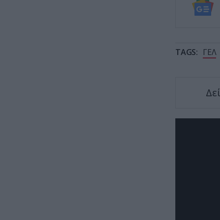
TAGS:
ΓΕΛ
Δε