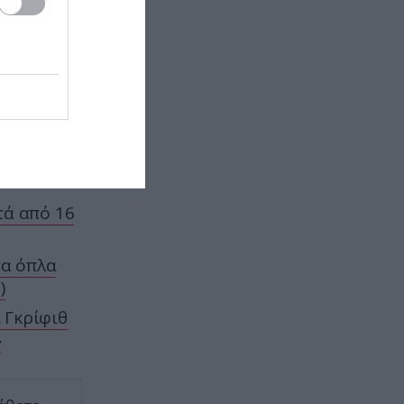
των
ργείο
ΤΑΞΙΔΙΑ
15:00
με την
Spirit Island: Το νησί στον Καναδά
ίναι
που κανείς δεν μπορεί να
επισκεφθεί – Ποιος είναι ο λόγος
ΠΑΡΑΣΚΗΝΙΟ
14:58
Μάριος Ηλιόπουλος σε Λόβρο
Μάγερ: «Έχεις το βλέμμα της…
τίγρης» (βίντεο)
τά από 16
CELEBRITIES
14:54
τα όπλα
Η Κατερίνα Παπουτσάκη
)
απολαμβάνει το καλοκαίρι και
ποζάρει με μαγιό στη θάλασσα
 Γκρίφιθ
(φώτο)
»
ΦΥΣΗ
14:48