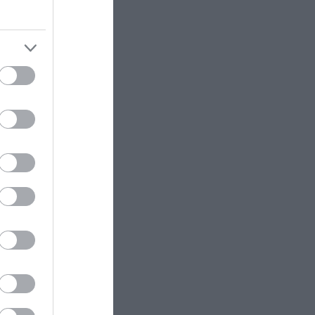
μου από Αντίπαρο»
ικούν την
ΚΟΣΜΟΣ
15:16
ίται
Β.Πούτιν: «Πράσινο φως» για την
μαθήματα.
πώληση του 30% του
μεγαλύτερου αεροδρομίου της
Μόσχας
 για όλες
X-FILES
15:15
Η «Πύλη της Κόλασης»: Ο
κρατήρας που καίει ασταμάτητα
 στις 12
εδώ και περισσότερα από 50
εις των
χρόνια
ίου.
ΕΣΩΤΕΡΙΚΗ ΑΣΦΑΛΕΙΑ
15:11
ς χρονιάς
Βίντεο-ντοκουμέντο από τη
ντας την
φονική σύγκρουση στις Σέρρες –
Οι τελευταίες στιγμές πριν την
τραγωδία