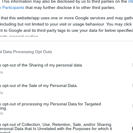
α εξέτασης κάθε μαθήματος είναι τρεις (3) ώρες.
. This information may also be disclosed by us to third parties on the
IA
Participants
that may further disclose it to other third parties.
υν οι υποψήφιοι των ΕΠΑΛ
 that this website/app uses one or more Google services and may gath
including but not limited to your visit or usage behaviour. You may click 
αδικές δεν ολοκληρώνονται για όλους τους υπο
 to Google and its third-party tags to use your data for below specifi
 μαθητές των Επαγγελματικών Λυκείων συνε
ogle consent section.
ατα ειδικότητας έως και τις 15 Ιουνίου.
l Data Processing Opt Outs
η εξεταστική ημέρα για τα ΕΠΑΛ είναι προγραμμ
o opt-out of the Sharing of my personal data.
ρίτη 9 Ιουνίου, με τους υποψηφίους να εξετάζον
In
Υγιεινή, Ναυτικό Δίκαιο – Διεθνείς Κανονισμοί 
– Εφαρμογές, Αρχές Οργάνωσης και Διοίκησης (Α
o opt-out of the Sale of my Personal Data.
 Μηχανών.
In
ούν τα Ειδικά Μαθήματα
to opt-out of processing my Personal Data for Targeted
ing.
In
 ολοκλήρωση των βασικών εξετάσεων, τη σκυτάλ
τα Ειδικά Μαθήματα, οι εξετάσεις των οποίων θ
o opt-out of Collection, Use, Retention, Sale, and/or Sharing
ersonal Data that Is Unrelated with the Purposes for which it
ν από τις 16 έως και τις 25 Ιουνίου.
lected.