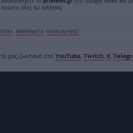
Ακολουθήστε το
pronews.gr
στο Google News και μ
πρώτοι όλες τις ειδήσεις
ΕΠΑΛ
ΜΑΘΗΜΑΤΑ
ΠΑΝΕΛΛΗΝΙΕΣ
ίτε μας ζωντανά στο
YouTube
,
Twitch
,
X
,
Teleg