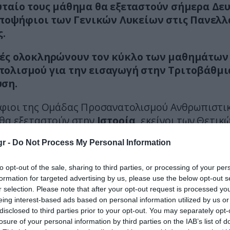
υταίο τους μάθημα θα εξεταστούν σήμερα Δε
 υποψήφιοι των Γενικών Λυκείων στις Πανελλ
ς.
τές ολοκληρώνουν τον κύκλο των μαθημάτων
ολισμού για την εισαγωγή στην Τριτοβάθμι
ση.
φιοι της Ομάδας Προσανατολισμού Ανθρωπιστι
θα εξεταστούν στην
Ιστορία
, εκείνοι των Θετικ
και Σπουδών Υγείας στη
Φυσική
, ενώ οι μαθητέ
r -
Do Not Process My Personal Information
ροσανατολισμού Σπουδών Οικονομίας και Πληρ
νιστούν στο μάθημα
της Οικονομίας
.
to opt-out of the sale, sharing to third parties, or processing of your per
formation for targeted advertising by us, please use the below opt-out s
εται, ότι η έναρξη των εξετάσεων έχει καθοριστ
r selection. Please note that after your opt-out request is processed y
τις 08:30 και έτσι, οι υποψήφιοι θα πρέπει να
eing interest-based ads based on personal information utilized by us or
ται στις αίθουσες εξέτασης μέχρι τις 08:00.
disclosed to third parties prior to your opt-out. You may separately opt-
losure of your personal information by third parties on the IAB’s list of