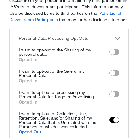
disclosure of your personal information by third parties on the
IAB’s list of downstream participants. This information may
also be disclosed by us to third parties on the
IAB’s List of
Downstream Participants
that may further disclose it to other
third parties.
PRONEWS.GR /
ΚΟΣΜΟΣ
Χάος στο Κοινοβούλιο του Κοσόβου –
Please note that this website/app uses one or more Google
Personal Data Processing Opt Outs
services and may gather and store information including but
Βουλευτής πέταξε αυγά στον
not limited to your visit or usage behaviour. You may click to
I want to opt-out of the Sharing of my
πρωθυπουργό (βίντεο)
personal data.
grant or deny consent to Google and its third-party tags to
Opted In
use your data for below specified purposes in below Google
08.08.2026 | 20:04
consent section.
I want to opt-out of the Sale of my
Personal Data.
Opted In
I want to opt-out of processing my
Personal Data for Targeted Advertising.
Opted In
I want to opt-out of Collection, Use,
Retention, Sale, and/or Sharing of my
Personal Data that Is Unrelated with the
Purposes for which it was collected.
Opted Out