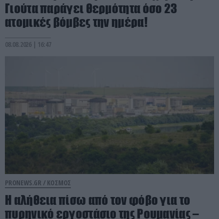
Γιούτα παράγει θερμότητα όσο 23
ατομικές βόμβες την ημέρα!
08.08.2026 | 16:47
PRONEWS.GR /
ΚΟΣΜΟΣ
Η αλήθεια πίσω από τον φόβο για το
πυρηνικό εργοστάσιο της Ρουμανίας –