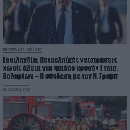
PRONEWS.GR /
ΚΟΣΜΟΣ
Γροιλανδία: Πετρελαϊκές γεωτρήσεις
χωρίς άδεια για «μαύρο χρυσό» 1 τρισ.
δολαρίων – Η σύνδεση με τον Ν.Τραμπ
08.08.2026 | 21:07