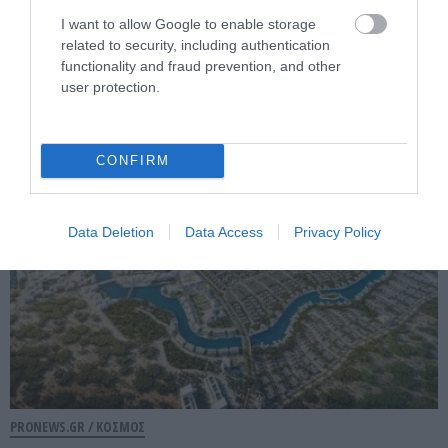
PRONEWS.GR /
ΚΟΣΜΟΣ
I want to allow Google to enable storage
Ο χαμένος πολιτισμός του Αμαζονίου που
related to security, including authentication
έφτασε τα 3 εκατ. κατοίκους – Χάραζαν
functionality and fraud prevention, and other
user protection.
πεντάγραμμα στη ζούγκλα (βίντεο)
08.08.2026 | 19:37
CONFIRM
Data Deletion
Data Access
Privacy Policy
PRONEWS.GR /
ΚΟΣΜΟΣ