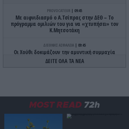
PROVOCATEUR
09:45
Με αιφνιδιασμό ο Α.Τσίπρας στην ΔΕΘ – Το
πρόγραμμα ομιλιών του για να «χτυπήσει» τον
Κ.Μητσοτάκη
ΔΙΕΘΝΗΣ ΑΣΦΑΛΕΙΑ
09:45
Οι Χούθι δοκιμάζουν την αμυντική συμμαχία
Τουρκίας-Σ.Αραβίας – Το παράδοξο των
ΔΕΙΤΕ ΟΛΑ ΤΑ ΝΕΑ
ελληνικών Patriot στην περιοχή
GOOD LIFE
09:40
Το αντικείμενο που υπάρχει σχεδόν σε κάθε
σπίτι αλλά ελάχιστοι γνωρίζουν γιατί
σχεδιάστηκε έτσι
MOST READ
72h
ΚΑΙΡΟΣ
09:34
Που θα φτάσει στους 39 βαθμούς ο καιρός
σήμερα – Μελτέμια στο Αιγαίο