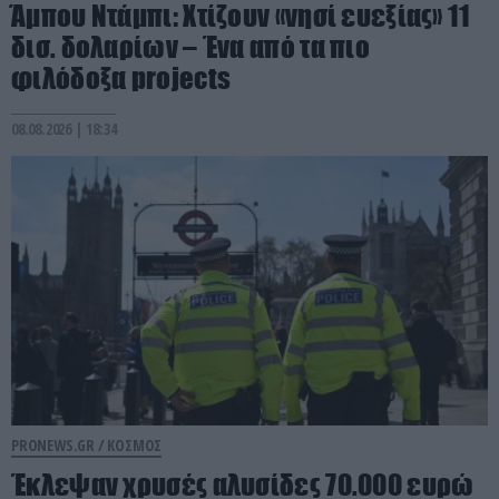
Άμπου Ντάμπι: Χτίζουν «νησί ευεξίας» 11
δισ. δολαρίων – Ένα από τα πιο
φιλόδοξα projects
08.08.2026 | 18:34
PRONEWS.GR /
ΚΟΣΜΟΣ
Έκλεψαν χρυσές αλυσίδες 70.000 ευρώ