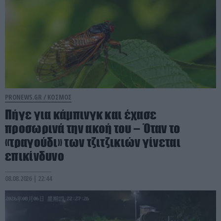
PRONEWS.GR /
ΚΟΣΜΟΣ
Πήγε για κάμπινγκ και έχασε
προσωρινά την ακοή του – Όταν το
«τραγούδι» των τζιτζικιών γίνεται
επικίνδυνο
08.08.2026 | 22:44