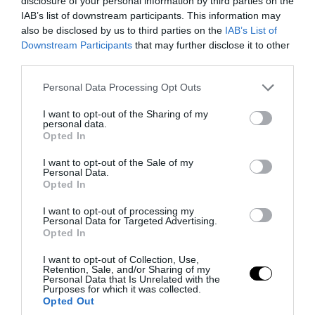
disclosure of your personal information by third parties on the
IAB’s list of downstream participants. This information may
also be disclosed by us to third parties on the
IAB’s List of
Downstream Participants
that may further disclose it to other
third parties.
PRONEWS.GR /
ΔΙΕΘΝΗΣ ΠΟΛΙΤΙΚΗ
ΗΠΑ: Πακέτο 1 δισ. δολαρίων για «την
Please note that this website/app uses one or more Google
Personal Data Processing Opt Outs
services and may gather and store information including but
ασφάλεια της Κολομβίας» του νέου
not limited to your visit or usage behaviour. You may click to
I want to opt-out of the Sharing of my
προέδρου Α.Ντε Λα Εσπριέγια
personal data.
grant or deny consent to Google and its third-party tags to
Opted In
use your data for below specified purposes in below Google
consent section.
08.08.2026 | 07:37
I want to opt-out of the Sale of my
Personal Data.
Opted In
I want to opt-out of processing my
Personal Data for Targeted Advertising.
Opted In
I want to opt-out of Collection, Use,
Retention, Sale, and/or Sharing of my
Personal Data that Is Unrelated with the
Purposes for which it was collected.
Opted Out