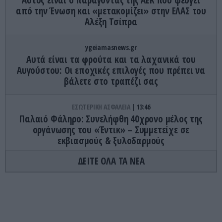
από την Ένωση και «μετακομίζει» στην ΕΛΑΣ του
Αλέξη Τσίπρα
ygeiamasnews.gr
Αυτά είναι τα φρούτα και τα λαχανικά του
Αυγούστου: Οι εποχικές επιλογές που πρέπει να
βάλετε στο τραπέζι σας
ΕΣΩΤΕΡΙΚΗ ΑΣΦΑΛΕΙΑ
13:46
Παλαιό Φάληρο: Συνελήφθη 40χρονο μέλος της
οργάνωσης του «Έντικ» – Συμμετείχε σε
εκβιασμούς & ξυλοδαρμούς
ΔΕΙΤΕ ΟΛΑ ΤΑ ΝΕΑ
ΕΣΩΤΕΡΙΚΗ ΑΣΦΑΛΕΙΑ
13:36
Νοσοκομείο «Ερυθρός Σταυρός»: Ασθενής
επιτέθηκε και κτύπησε γιατρό
13:30