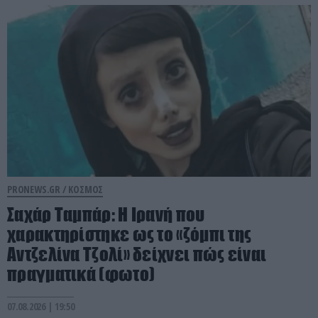
PRONEWS.GR /
ΚΟΣΜΟΣ
Σαχάρ Ταμπάρ: Η Ιρανή που
χαρακτηρίστηκε ως το «ζόμπι της
Αντζελίνα Τζολί» δείχνει πώς είναι
πραγματικά (φωτο)
07.08.2026 | 19:50