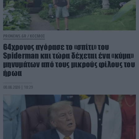
PRONEWS.GR /
ΚΟΣΜΟΣ
64χρονος αγόρασε το «σπίτι» του
Spiderman και τώρα δέχεται ένα «κύμα»
μηνυμάτων από τους μικρούς φίλους του
ήρωα
08.08.2026 | 10:29