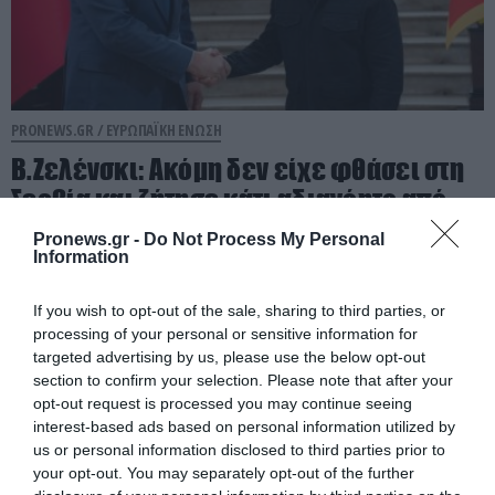
PRONEWS.GR /
ΕΥΡΩΠΑΪΚΗ ΕΝΩΣΗ
Β.Ζελένσκι: Ακόμη δεν είχε φθάσει στη
Σερβία και ζήτησε κάτι αδιανόητο από
τον Α.Βούτσιτς!
Pronews.gr -
Do Not Process My Personal
Information
08.08.2026 | 08:41
If you wish to opt-out of the sale, sharing to third parties, or
processing of your personal or sensitive information for
targeted advertising by us, please use the below opt-out
section to confirm your selection. Please note that after your
opt-out request is processed you may continue seeing
interest-based ads based on personal information utilized by
us or personal information disclosed to third parties prior to
your opt-out. You may separately opt-out of the further