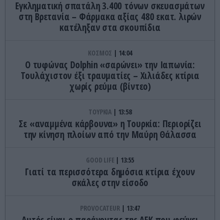
Eγκληματική σπατάλη 3.400 τόνων σκευασμάτων
στη Βρετανία – Φάρμακα αξίας 480 εκατ. λιρών
κατέληξαν στα σκουπίδια
ΚΟΣΜΟΣ
14:04
O τυφώνας Dolphin «σαρώνει» την Ιαπωνία:
Τουλάχιστον έξι τραυματίες – Χιλιάδες κτίρια
χωρίς ρεύμα (βίντεο)
ΤΟΥΡΚΙΑ
13:58
Σε «αναμμένα κάρβουνα» η Τουρκία: Περιορίζει
την κίνηση πλοίων από την Μαύρη Θάλασσα
GOOD LIFE
13:55
Γιατί τα περισσότερα δημόσια κτίρια έχουν
σκάλες στην είσοδο
PROVOCATEUR
13:47
Αυτός είναι ο παράγοντας της ΑΕΚ που φεύγει