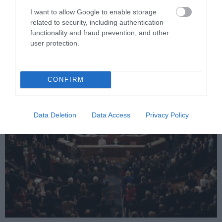
I want to allow Google to enable storage
PRONEWS.GR /
ΚΟΣΜΟΣ
related to security, including authentication
Ο σουλτάνος του Μπρούνει αφαίρεσε
functionality and fraud prevention, and other
user protection.
όλους τους τίτλους και τα αξιώματα από
την σύζυγό του
CONFIRM
07.08.2026 | 22:53
Data Deletion
Data Access
Privacy Policy