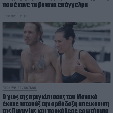
που έκανε τα βότανα επάγγελμα
07.08.2026 | 21:13
PRONEWS.GR /
ΚΟΣΜΟΣ
Ο γιος της πριγκίπισσας του Μονακό
έκανε τατουάζ την ορθόδοξη απεικόνιση
της Παναγίας και προκάλεσε ερωτήματα