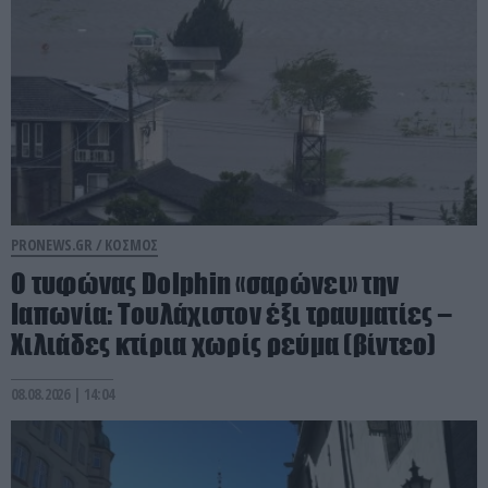
PRONEWS.GR /
ΚΟΣΜΟΣ
O τυφώνας Dolphin «σαρώνει» την
Ιαπωνία: Τουλάχιστον έξι τραυματίες –
Χιλιάδες κτίρια χωρίς ρεύμα (βίντεο)
08.08.2026 | 14:04