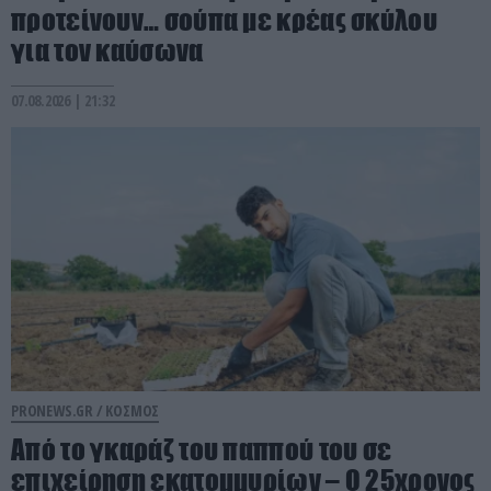
προτείνουν… σούπα με κρέας σκύλου
για τον καύσωνα
07.08.2026 | 21:32
PRONEWS.GR /
ΚΟΣΜΟΣ
Από το γκαράζ του παππού του σε
επιχείρηση εκατομμυρίων – Ο 25χρονος