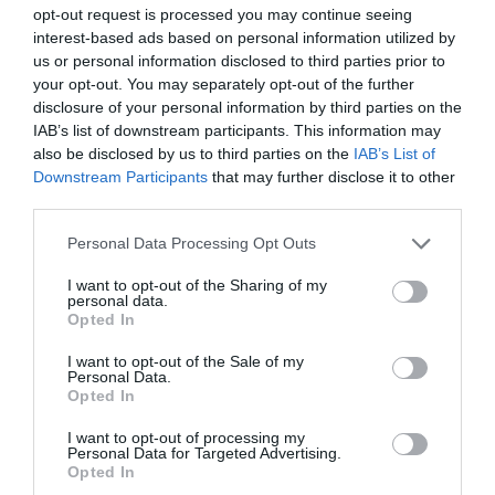
opt-out request is processed you may continue seeing
interest-based ads based on personal information utilized by
us or personal information disclosed to third parties prior to
your opt-out. You may separately opt-out of the further
disclosure of your personal information by third parties on the
IAB’s list of downstream participants. This information may
also be disclosed by us to third parties on the
IAB’s List of
ΔΙΑΔΩΣΤΕ ΤΟ ΑΡΘΡΟ
Downstream Participants
that may further disclose it to other
third parties.
Please note that this website/app uses one or more Google
Personal Data Processing Opt Outs
services and may gather and store information including but
not limited to your visit or usage behaviour. You may click to
I want to opt-out of the Sharing of my
personal data.
grant or deny consent to Google and its third-party tags to
Opted In
use your data for below specified purposes in below Google
consent section.
I want to opt-out of the Sale of my
Personal Data.
Opted In
ΤΕΛΕΥΤΑΙΕΣ ΕΙΔΗΣΕΙΣ
I want to opt-out of processing my
Personal Data for Targeted Advertising.
Opted In
ΔΙΕΘΝΗΣ ΑΣΦΑΛΕΙΑ
23:52