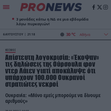
3 μονάδες κάτω η ΝΔ σε μια εβδομάδα
λόγω πυρκαγιών!
o
30
C
6
ΑΥΓΟΎΣΤΟΥ
21:18
ΚΟΣΜΟΣ
Απίστευτη λογοκρισία: «Έκοψαν»
τις δηλώσεις της Ούρσουλα φον
ντερ Λάιεν γιατί αποκάλυψε ότι
υπάρχουν 100.000 Ουκρανοί
στρατιώτες νεκροί
Ουκρανία: «Μόνο εμείς μπορούμε να δίνουμε
αριθμούς»