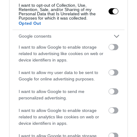
Ο Μ.Ρούμπιο έθεσε σε εφαρμογή νέα οδηγία:
I want to opt-out of Collection, Use,
Retention, Sale, and/or Sharing of my
«Όποιος ζητά βίζα στις ΗΠΑ θα δείχνει τα social
Personal Data that Is Unrelated with the
media – Τίποτα κρυφό»
Purposes for which it was collected.
Opted Out
GOOD LIFE
23:45
Google consents
Ειδικός εξηγεί: Έτσι οι ηθοποιοί «φρενάρουν» τον
I want to allow Google to enable storage
οργασμό και την στύση κατά τη διάρκεια
related to advertising like cookies on web or
ερωτικών σκηνών
device identifiers in apps.
ΕΣΩΤΕΡΙΚΗ ΑΣΦΑΛΕΙΑ
23:44
I want to allow my user data to be sent to
Στην ΓΑΔΑ από το Λονδίνο συνοδεία αστυνομικών
Google for online advertising purposes.
η 46χρονη κατηγορούμενη για την Marfin
I want to allow Google to send me
personalized advertising.
ΕΣΩΤΕΡΙΚΗ ΑΣΦΑΛΕΙΑ
23:34
Διατάχθηκε ΕΔΕ για τους αστυνομικούς που
I want to allow Google to enable storage
εμπλέκονται στην υπόθεση της 75χρονης στα
related to analytics like cookies on web or
Χανιά
device identifiers in apps.
I want to allow Google to enable storage