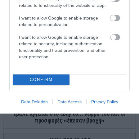
ΔΙΕΘΝΗΣ ΑΣΦΑΛΕΙΑ
23:32
related to functionality of the website or app.
Διοικητής συριακής μεραρχίας αναλαμβάνει
Τούρκος – Άγκυρα: «Απειλές κατά της Συρίας είναι
I want to allow Google to enable storage
σαν να απειλούν εμάς»
related to personalization.
I want to allow Google to enable storage
ΜΥΣΤΙΚΙΣΜΟΣ
23:30
related to security, including authentication
Οι άνθρωποι που είπαν ότι είδαν τον Παράδεισο
functionality and fraud prevention, and other
user protection.
ygeiamasnews.gr
Μπορούμε να ζήσουμε 194 χρόνια; – Ρώσοι
επιστήμονες εξετάζουν τα θεωρητικά όρια της
CONFIRM
ανθρώπινης ζωής
ΙΣΤΟΡΙΑ
23:15
Data Deletion
Data Access
Privacy Policy
«Μόνο σοβαρές προσφορές»: Όταν ένας άνδρας
έβαλε αγγελία στο eBay το… νεφρό του και οι
προσφορές «έπεσαν βροχή»
ΚΟΣΜΟΣ
23:11