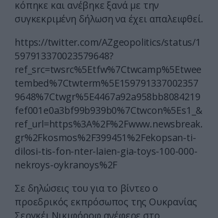
κόπηκε και ανέβηκε ξανά με την
συγκεκριμένη δήλωση να έχει απαλειφθεί.
https://twitter.com/AZgeopolitics/status/1
597913370023579648?
ref_src=twsrc%5Etfw%7Ctwcamp%5Etwee
tembed%7Ctwterm%5E159791337002357
9648%7Ctwgr%5E4467a92a958bb8084219
fef001e0a3bf99b939b0%7Ctwcon%5Es1_&
ref_url=https%3A%2F%2Fwww.newsbreak.
gr%2Fkosmos%2F399451%2Fekopsan-ti-
dilosi-tis-fon-nter-laien-gia-toys-100-000-
nekroys-oykranoys%2F
Σε δηλώσεις του για το βίντεο ο
προεδρικός εκπρόσωπος της Ουκρανίας
Σεργκέι Νικιφόροφ ανέφερε στο