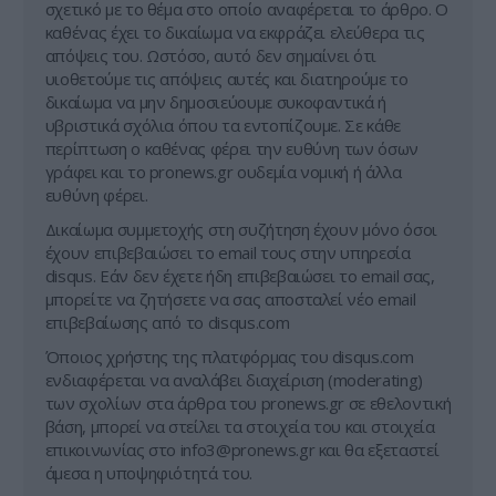
σχετικό με το θέμα στο οποίο αναφέρεται το άρθρο. Ο
καθένας έχει το δικαίωμα να εκφράζει ελεύθερα τις
απόψεις του. Ωστόσο, αυτό δεν σημαίνει ότι
υιοθετούμε τις απόψεις αυτές και διατηρούμε το
δικαίωμα να μην δημοσιεύουμε συκοφαντικά ή
υβριστικά σχόλια όπου τα εντοπίζουμε. Σε κάθε
περίπτωση ο καθένας φέρει την ευθύνη των όσων
γράφει και το pronews.gr ουδεμία νομική ή άλλα
ευθύνη φέρει.
Δικαίωμα συμμετοχής στη συζήτηση έχουν μόνο όσοι
έχουν επιβεβαιώσει το email τους στην υπηρεσία
disqus. Εάν δεν έχετε ήδη επιβεβαιώσει το email σας,
μπορείτε να ζητήσετε να σας αποσταλεί νέο email
επιβεβαίωσης από το disqus.com
Όποιος χρήστης της πλατφόρμας του disqus.com
ενδιαφέρεται να αναλάβει διαχείριση (moderating)
των σχολίων στα άρθρα του pronews.gr σε εθελοντική
βάση, μπορεί να στείλει τα στοιχεία του και στοιχεία
επικοινωνίας στο
info3@pronews.gr
και θα εξεταστεί
άμεσα η υποψηφιότητά του.