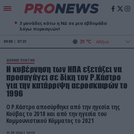
3 μονάδες κάτω η ΝΔ σε μια εβδομάδα
λόγω πυρκαγιών!
o
31
C
09
08
07:31
ΔΙΕΘΝΗΣ ΠΟΛΙΤΙΚΗ
Η κυβέρνηση των ΗΠΑ εξετάζει να
προσαγάγει σε δίκη τον Ρ.Κάστρο
για την κατάρριψη αεροσκαφών το
1996
Ο Ρ.Κάστρο αποσύρθηκε από την ηγεσία της
Κούβας το 2018 και από την ηγεσία του
Κομμουνιστικού Κόμματος το 2021
15.05.2026 | 10:19