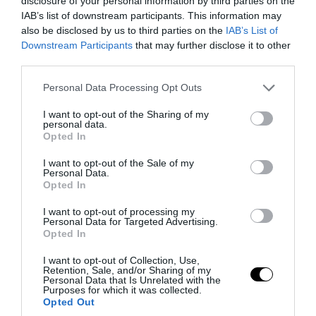
disclosure of your personal information by third parties on the
IAB’s list of downstream participants. This information may
also be disclosed by us to third parties on the
IAB’s List of
Downstream Participants
that may further disclose it to other
third parties.
Please note that this website/app uses one or more Google
Personal Data Processing Opt Outs
services and may gather and store information including but
not limited to your visit or usage behaviour. You may click to
I want to opt-out of the Sharing of my
personal data.
grant or deny consent to Google and its third-party tags to
Opted In
use your data for below specified purposes in below Google
consent section.
I want to opt-out of the Sale of my
Personal Data.
Opted In
PRONEWS.GR /
ΔΙΕΘΝΗΣ ΠΟΛΙΤΙΚΗ
I want to opt-out of processing my
Ιρανικά ΜΜΕ: Ιδιαίτερα κρίσιμη η
Personal Data for Targeted Advertising.
Opted In
κατάσταση της υγείας του Μ.Χαμενεΐ –
«Μπορεί να πεθάνει από μέρα σε μέρα»
I want to opt-out of Collection, Use,
Retention, Sale, and/or Sharing of my
Personal Data that Is Unrelated with the
Purposes for which it was collected.
07.08.2026 | 09:20
Opted Out