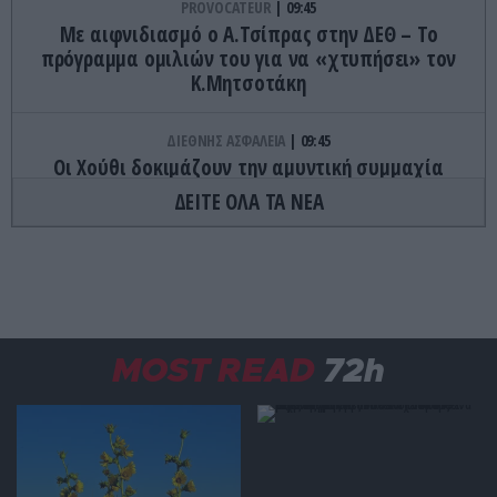
PROVOCATEUR
09:45
Με αιφνιδιασμό ο Α.Τσίπρας στην ΔΕΘ – Το
πρόγραμμα ομιλιών του για να «χτυπήσει» τον
Κ.Μητσοτάκη
ΔΙΕΘΝΗΣ ΑΣΦΑΛΕΙΑ
09:45
Οι Χούθι δοκιμάζουν την αμυντική συμμαχία
Τουρκίας-Σ.Αραβίας – Το παράδοξο των
ΔΕΙΤΕ ΟΛΑ ΤΑ ΝΕΑ
ελληνικών Patriot στην περιοχή
GOOD LIFE
09:40
Το αντικείμενο που υπάρχει σχεδόν σε κάθε
σπίτι αλλά ελάχιστοι γνωρίζουν γιατί
σχεδιάστηκε έτσι
MOST READ
72h
ΚΑΙΡΟΣ
09:34
Που θα φτάσει στους 39 βαθμούς ο καιρός
σήμερα – Μελτέμια στο Αιγαίο