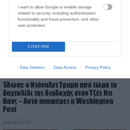
I want to allow Google to enable storage
related to security, including authentication
functionality and fraud prevention, and other
user protection.
CONFIRM
Data Deletion
Data Access
Privacy Policy
PRONEWS.GR /
ΔΙΕΘΝΗΣ ΠΟΛΙΤΙΚΗ
Έδωσε ο Ντόναλντ Τραμπ από τώρα το
δαχτυλίδι της διαδοχής στον Τζέι Ντι
Βανς – Αυτό αναφέρει η Washington
Post
06.08.2026 | 19:47