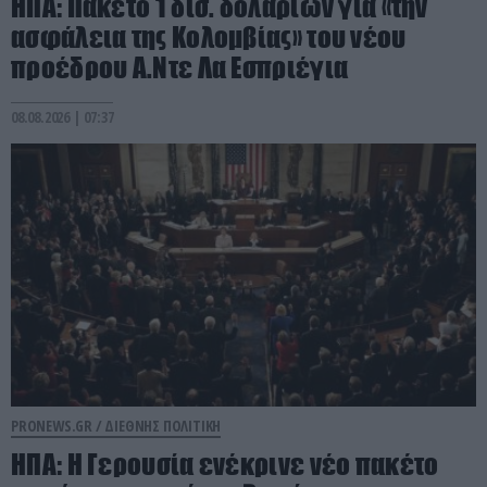
ΗΠΑ: Πακέτο 1 δισ. δολαρίων για «την
ασφάλεια της Κολομβίας» του νέου
προέδρου Α.Ντε Λα Εσπριέγια
08.08.2026 | 07:37
PRONEWS.GR /
ΔΙΕΘΝΗΣ ΠΟΛΙΤΙΚΗ
ΗΠΑ: Η Γερουσία ενέκρινε νέο πακέτο