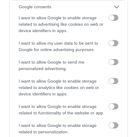
Google consents
I want to allow Google to enable storage
related to advertising like cookies on web or
device identifiers in apps.
I want to allow my user data to be sent to
Google for online advertising purposes.
I want to allow Google to send me
personalized advertising.
PRONEWS.GR /
ΔΙΕΘΝΗΣ ΠΟΛΙΤΙΚΗ
I want to allow Google to enable storage
Ν.Τραμπ: «Οι λάτρεις των ηλεκτρικών
related to analytics like cookies on web or
device identifiers in apps.
αυτοκινήτων είναι άρρωστοι –
Ανησυχούν για την μπαταρία στο 75%»
I want to allow Google to enable storage
(βίντεο)
related to functionality of the website or app.
I want to allow Google to enable storage
07.08.2026 | 08:10
related to personalization.