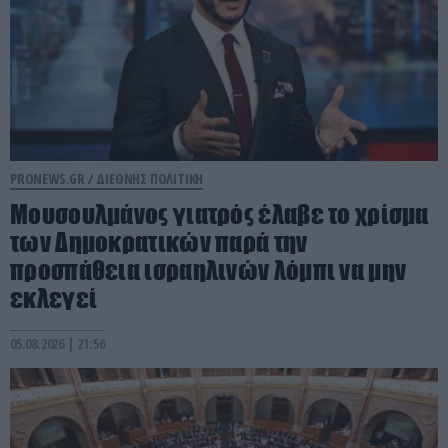
PRONEWS.GR /
ΔΙΕΘΝΗΣ ΠΟΛΙΤΙΚΗ
Μουσουλμάνος γιατρός έλαβε το χρίσμα
των Δημοκρατικών παρά την
προσπάθεια ισραηλινών λόμπι να μην
εκλεγεί
05.08.2026 | 21:56