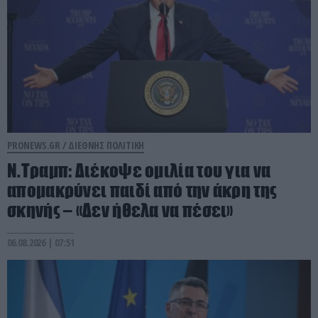
PRONEWS.GR /
ΔΙΕΘΝΗΣ ΠΟΛΙΤΙΚΗ
Ν.Τραμπ: Διέκοψε ομιλία του για να
απομακρύνει παιδί από την άκρη της
σκηνής – «Δεν ήθελα να πέσει»
06.08.2026 | 07:51