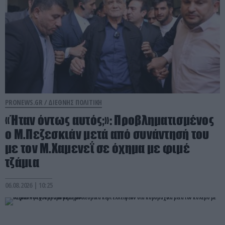
PRONEWS.GR /
ΔΙΕΘΝΗΣ ΠΟΛΙΤΙΚΗ
«Ήταν όντως αυτός;»: Προβληματισμένος
ο Μ.Πεζεσκιάν μετά από συνάντησή του
με τον Μ.Χαμενεΐ σε όχημα με φιμέ
τζάμια
06.08.2026 | 10:25