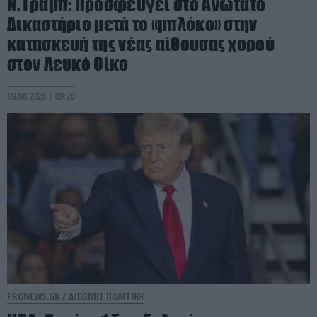
Ν.Τραμπ: Προσφεύγει στο Ανώτατο
Δικαστήριο μετά το «μπλόκο» στην
κατασκευή της νέας αίθουσας χορού
στον Λευκό Οίκο
08.08.2026 | 09:20
PRONEWS.GR /
ΔΙΕΘΝΗΣ ΠΟΛΙΤΙΚΗ