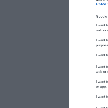
Opted 
TAGS:
ΗΠΑ
Google 
I want t
Δε
web or d
I want t
purpose
I want 
I want t
web or d
I want t
or app.
I want t
I want t