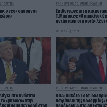
Σ ΠΟΛΙΤΙΚΗ
PRONEWS.GR /
ΔΙΕΘΝΗΣ ΠΟΛΙΤΙΚΗ
ανς ο νέος υπουργός
Επιδεινώνεται η κατάσταση
 χώρας
Τ.Μπάιντεν: «Ο καρκίνος έχ
μετάσταση στα οστά» λέει 
08.08.2026 | 12:59
Σ ΠΟΛΙΤΙΚΗ
PRONEWS.GR /
ΔΙΕΘΝΗΣ ΠΟΛΙΤΙΚΗ
εύγει στο Ανώτατο
ΗΠΑ: Πακέτο 1 δισ. δολαρίω
 το «μπλόκο» στην
ασφάλεια της Κολομβίας» 
έας αίθουσας χορού στον
προέδρου Α.Ντε Λα Εσπριέ