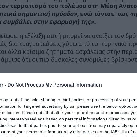
 τον τερματισμό του πολέμου στη Μέση Ανατ
ητικά σημαντική πρόοδο»,
ενώ τόνισε πως
«η
α συμβάλει στην εφαρμογή της».
ίωσε, η εξέλιξη αυτή μπορεί να ανοίξει τον δρό
κές διαπραγματεύσεις γύρω από το πυρηνικό π
και άλλα κρίσιμα ζητήματα ασφάλειας στην περιο
άμμισε ότι οι πιο δύσκολες συνομιλίες βρίσκον
 ανέφερε επίσης ότι η ΕΕ βρίσκεται σε επαφές μ
r -
Do Not Process My Personal Information
ακούς παράγοντες και εξετάζει ενεργό ρόλο στ
άση των διαβουλεύσεων, ενώ τόνισε τη σημασία
to opt-out of the sale, sharing to third parties, or processing of your per
 της ναυσιπλοΐας στο Στενό του Ορμούζ και τη
formation for targeted advertising by us, please use the below opt-out s
μένης διεθνούς δράσης.
r selection. Please note that after your opt-out request is processed y
eing interest-based ads based on personal information utilized by us or
disclosed to third parties prior to your opt-out. You may separately opt-
, υπογράμμισε ότι η ΕΕ είναι έτοιμη να συμβάλε
losure of your personal information by third parties on the IAB’s list of
ύση, αξιοποιώντας τόσο την οικονομική της ισχ