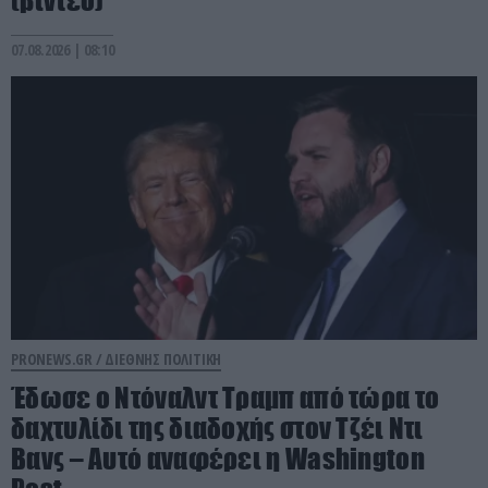
(βίντεο)
07.08.2026 | 08:10
PRONEWS.GR /
ΔΙΕΘΝΗΣ ΠΟΛΙΤΙΚΗ
Έδωσε ο Ντόναλντ Τραμπ από τώρα το
δαχτυλίδι της διαδοχής στον Τζέι Ντι
Βανς – Αυτό αναφέρει η Washington