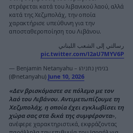
στρέφεται κατά του λιβανικού λαού, αλλά
κατά της Χεζμπολάχ, την οποία
χαρακτήρισε υπεύθυνη για την
αποσταθεροποίηση του Λιβάνου.
رسالتي إلى الشعب اللبناني
pic.twitter.com/I2aU7MYV6P
— Benjamin Netanyahu – בנימין נתניהו
(@netanyahu)
June 10, 2026
«Δεν βρισκόμαστε σε πόλεμο με τον
λαό του Λιβάνου. Αντιμετωπίζουμε τη
Χεζμπολάχ, η οποία έχει εγκλωβίσει τη
χώρα σας στα δικά της συμφέροντα
»,
ανέφερε χαρακτηριστικά, εκφράζοντας
παράλληλα την επιθυμία του Ισραήλ για