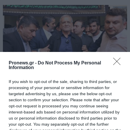
Pronews.gr -
Do Not Process My Personal
Information
PRONEWS.GR /
ΔΙΕΘΝΗΣ ΠΟΛΙΤΙΚΗ
If you wish to opt-out of the sale, sharing to third parties, or
processing of your personal or sensitive information for
«Ήταν όντως αυτός;»: Προβληματισμένος
targeted advertising by us, please use the below opt-out
ο Μ.Πεζεσκιάν μετά από συνάντησή του
section to confirm your selection. Please note that after your
με τον Μ.Χαμενεΐ σε όχημα με φιμέ
opt-out request is processed you may continue seeing
interest-based ads based on personal information utilized by
τζάμια
us or personal information disclosed to third parties prior to
your opt-out. You may separately opt-out of the further
06.08.2026 | 10:25