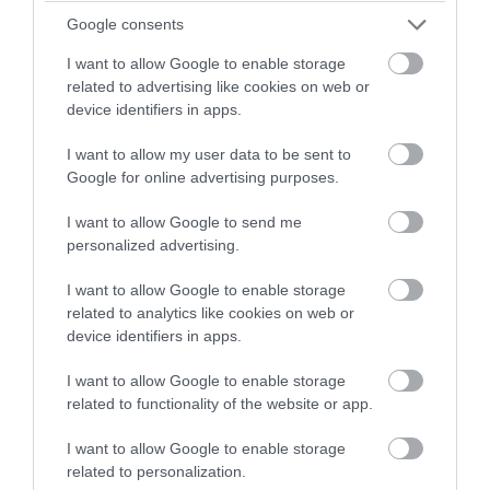
Google consents
I want to allow Google to enable storage
related to advertising like cookies on web or
device identifiers in apps.
I want to allow my user data to be sent to
Google for online advertising purposes.
I want to allow Google to send me
personalized advertising.
I want to allow Google to enable storage
PRONEWS.GR /
ΔΙΕΘΝΗΣ ΠΟΛΙΤΙΚΗ
related to analytics like cookies on web or
Ν.Τραμπ: Διέκοψε ομιλία του για να
device identifiers in apps.
απομακρύνει παιδί από την άκρη της
I want to allow Google to enable storage
σκηνής – «Δεν ήθελα να πέσει»
related to functionality of the website or app.
I want to allow Google to enable storage
06.08.2026 | 07:51
related to personalization.