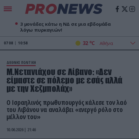
3 μονάδες κάτω η ΝΔ σε μια εβδομάδα
λόγω πυρκαγιών!
o
32
C
07
08
10:58
ΔΙΕΘΝΗΣ ΠΟΛΙΤΙΚΗ
Μ.Νετανιάχου σε Λίβανο: «Δεν
είμαστε σε πόλεμο με εσάς αλλά
με την Χεζμπολάχ»
Ο Ισραηλινός πρωθυπουργός κάλεσε τον λαό
του Λιβάνου να αναλάβει «ενεργό ρόλο στο
μέλλον του»
10.06.2026 | 21:46