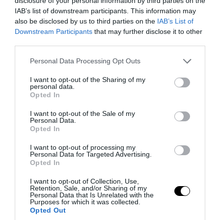
disclosure of your personal information by third parties on the
IAB’s list of downstream participants. This information may
also be disclosed by us to third parties on the
IAB’s List of
Downstream Participants
that may further disclose it to other
third parties.
Please note that this website/app uses one or more Google
Personal Data Processing Opt Outs
services and may gather and store information including but
not limited to your visit or usage behaviour. You may click to
I want to opt-out of the Sharing of my
personal data.
grant or deny consent to Google and its third-party tags to
Opted In
use your data for below specified purposes in below Google
consent section.
I want to opt-out of the Sale of my
Personal Data.
Opted In
PRONEWS.GR /
ΔΙΕΘΝΗΣ ΠΟΛΙΤΙΚΗ
I want to opt-out of processing my
«Έξαλλος» ο Ν.Τραμπ με δημοσιεύματα
Personal Data for Targeted Advertising.
Opted In
περί ελλείψεων στα πυρομαχικά μετά
τον πόλεμο με το Ιράν – «Έχουμε
I want to opt-out of Collection, Use,
Retention, Sale, and/or Sharing of my
αποθέματα»
Personal Data that Is Unrelated with the
Purposes for which it was collected.
Opted Out
06.08.2026 | 10:16