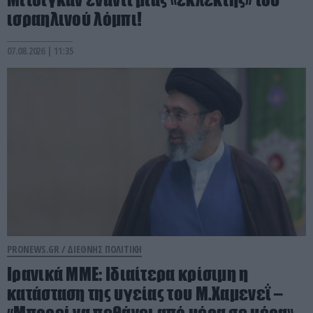
ισραηλινού λόμπι!
07.08.2026 | 11:35
PRONEWS.GR /
ΔΙΕΘΝΗΣ ΠΟΛΙΤΙΚΗ
Ιρανικά ΜΜΕ: Ιδιαίτερα κρίσιμη η
κατάσταση της υγείας του Μ.Χαμενεΐ –
«Μπορεί να πεθάνει από μέρα σε μέρα»