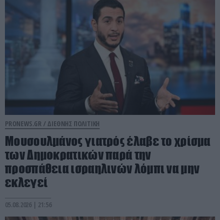
PRONEWS.GR /
ΔΙΕΘΝΗΣ ΠΟΛΙΤΙΚΗ
Μουσουλμάνος γιατρός έλαβε το χρίσμα
των Δημοκρατικών παρά την
προσπάθεια ισραηλινών λόμπι να μην
εκλεγεί
05.08.2026 | 21:56