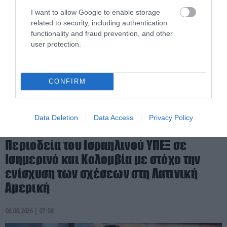
I want to allow Google to enable storage
related to security, including authentication
functionality and fraud prevention, and other
user protection.
CONFIRM
Data Deletion
Data Access
Privacy Policy
PRONEWS.GR /
ΔΙΕΘΝΗΣ ΠΟΛΙΤΙΚΗ
Περιοδεία του Ισραηλινού ΥΠΕΞ σε
Ισημερινό και Κολομβία με στόχο την
ενίσχυση των σχέσεων στη Λατινική
Αμερική
06.08.2026 | 07:08