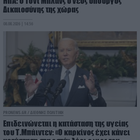
ΗΠΑ: Ο Τοντ Μπλανς ο νέος υπουργός
Δικαιοσύνης της χώρας
08.08.2026 | 14:56
PRONEWS.GR /
ΔΙΕΘΝΗΣ ΠΟΛΙΤΙΚΗ
Επιδεινώνεται η κατάσταση της υγείας
του Τ.Μπάιντεν: «Ο καρκίνος έχει κάνει