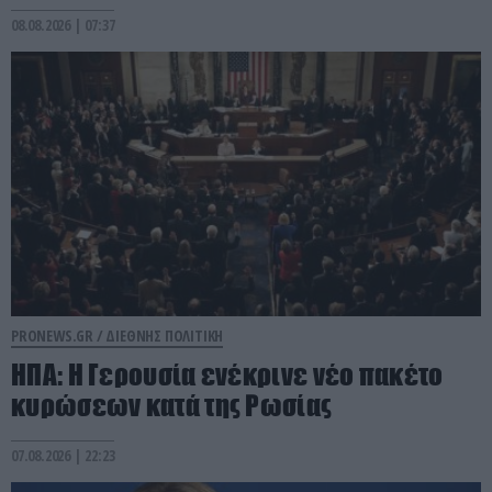
08.08.2026 | 07:37
PRONEWS.GR /
ΔΙΕΘΝΗΣ ΠΟΛΙΤΙΚΗ
ΗΠΑ: Η Γερουσία ενέκρινε νέο πακέτο
κυρώσεων κατά της Ρωσίας
07.08.2026 | 22:23