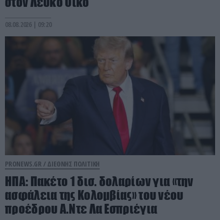
στον Λευκό Οίκο
08.08.2026 | 09:20
PRONEWS.GR /
ΔΙΕΘΝΗΣ ΠΟΛΙΤΙΚΗ
ΗΠΑ: Πακέτο 1 δισ. δολαρίων για «την
ασφάλεια της Κολομβίας» του νέου
προέδρου Α.Ντε Λα Εσπριέγια