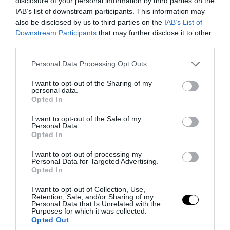
disclosure of your personal information by third parties on the
δηλώσεις τους στο Μεγάλο Παλάτι του
IAB’s list of downstream participants. This information may
Λαού και ξεκίνησαν τις διμερείς
also be disclosed by us to third parties on the
IAB’s List of
συνομιλίες κεκλεισμένων των θυρών,
Downstream Participants
that may further disclose it to other
third parties.
οι οποίες αναμένεται να διαρκέσουν
περίπου μία ώρα.
Please note that this website/app uses one or more Google
Personal Data Processing Opt Outs
services and may gather and store information including but
not limited to your visit or usage behaviour. You may click to
I want to opt-out of the Sharing of my
Στην αμερικανική αποστολή
personal data.
grant or deny consent to Google and its third-party tags to
Opted In
συμμετέχουν κυβερνητικοί
use your data for below specified purposes in below Google
αξιωματούχοι της κυβέρνησης Τραμπ,
consent section.
I want to opt-out of the Sale of my
Personal Data.
αλλά και κορυφαίοι επιχειρηματίες.
Opted In
Μεταξύ αυτών βρίσκονται ο διευθύνων
I want to opt-out of processing my
σύμβουλος της NVIDIA Τζένσεν Χουάνγκ
Personal Data for Targeted Advertising.
Opted In
και ο επικεφαλής της Apple Τιμ Κουκ.
I want to opt-out of Collection, Use,
Retention, Sale, and/or Sharing of my
.
@POTUS
introduces President Xi to the
Personal Data that Is Unrelated with the
Purposes for which it was collected.
U.S. delegation at the Great Hall of the
Opted Out
People in Beijing, China