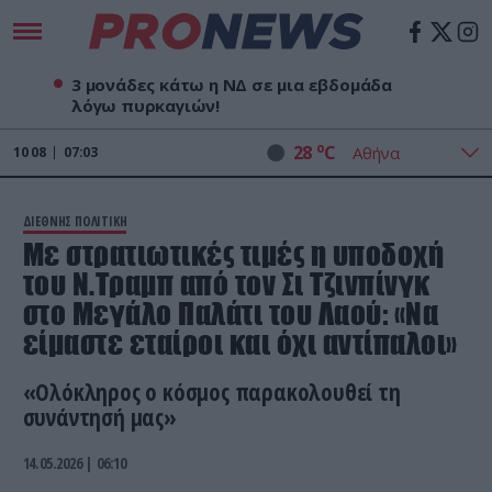
3 μονάδες κάτω η ΝΔ σε μια εβδομάδα
λόγω πυρκαγιών!
o
28
C
10
08
07:03
ΔΙΕΘΝΗΣ ΠΟΛΙΤΙΚΗ
Με στρατιωτικές τιμές η υποδοχή
του Ν.Τραμπ από τον Σι Τζινπίνγκ
στο Μεγάλο Παλάτι του Λαού: «Να
είμαστε εταίροι και όχι αντίπαλοι»
«Ολόκληρος ο κόσμος παρακολουθεί τη
συνάντησή μας»
14.05.2026 | 06:10