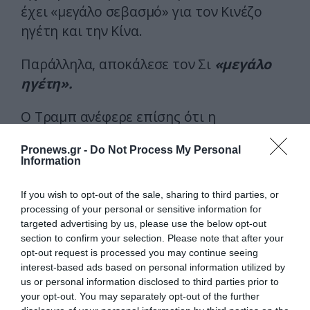
έχει «μεγάλο σεβασμό» για τον Κινέζο
ηγέτη και την Κίνα.
Παράλληλα, αποκάλεσε τον Σι
«μεγάλο
ηγέτη».
Ο Τραμπ ανέφερε επίσης ότι η
αμερικανική αντιπροσωπεία προσβλέπει
Pronews.gr -
Do Not Process My Personal
στις συνομιλίες για το αμοιβαίο εμπόριο
Information
ανάμεσα στις δύο χώρες.
If you wish to opt-out of the sale, sharing to third parties, or
«Είναι τιμή να βρισκόμαστε εδώ»
,
processing of your personal or sensitive information for
targeted advertising by us, please use the below opt-out
δήλωσε ο Αμερικανός πρόεδρος κατά την
section to confirm your selection. Please note that after your
έναρξη της συνάντησης.
opt-out request is processed you may continue seeing
interest-based ads based on personal information utilized by
Ο Ντόναλντ Τραμπ και ο Σι Τζινπίνγκ
us or personal information disclosed to third parties prior to
ολοκλήρωσαν τις εναρκτήριες
your opt-out. You may separately opt-out of the further