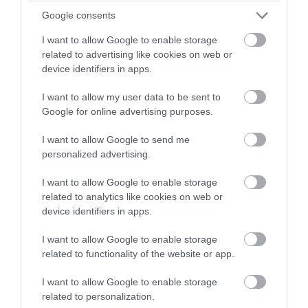
pic.twitter.com/Cn2RbtIWyq
Google consents
I want to allow Google to enable storage
— Rapid Response 47
related to advertising like cookies on web or
(@RapidResponse47)
May 14, 2026
device identifiers in apps.
I want to allow my user data to be sent to
Στο επίκεντρο εμπόριο, τεχνολογία
Google for online advertising purposes.
και Ιράν
I want to allow Google to send me
Η σημερινή ημέρα περιλαμβάνει διμερή
personalized advertising.
συνάντηση των δύο ηγετών, πολιτιστική
I want to allow Google to enable storage
επίσκεψη στον Ναό του Ουρανού και
related to analytics like cookies on web or
επίσημο κρατικό δείπνο.
device identifiers in apps.
I want to allow Google to enable storage
Ο Τραμπ και ο Σι αναμένεται να
related to functionality of the website or app.
συζητήσουν κρίσιμα ζητήματα όπως οι
εμπορικές σχέσεις ΗΠΑ – Κίνας, οι
I want to allow Google to enable storage
related to personalization.
περιορισμοί στην τεχνολογία και η κρίση