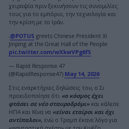
χειραψία πριν ξεκινήσουν τις συνομιλίες
τους για το εμπόριο, την τεχνολογία και
την κρίση με το Ιράν.
.
@POTUS
greets Chinese President Xi
Jinping at the Great Hall of the People
pic.twitter.com/wXkwVPg6fS
— Rapid Response 47
(@RapidResponse47)
May 14, 2026
Στις εναρκτήριες δηλώσεις του, ο Σι
προειδοποίησε ότι
«ο κόσμος έχει
φτάσει σε νέο σταυροδρόμι»
και κάλεσε
ΗΠΑ και Κίνα να
«είναι εταίροι και όχι
αντίπαλοι»,
ενώ ο Τραμπ έκανε λόγο για
«φανταστική σχέση» με τον Κινέζο