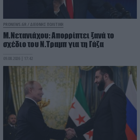
PRONEWS.GR /
ΔΙΕΘΝΗΣ ΠΟΛΙΤΙΚΗ
Μ.Νετανιάχου: Απορρίπτει ξανά το
σχέδιο του Ν.Τραμπ για τη Γάζα
09.08.2026 | 17:42