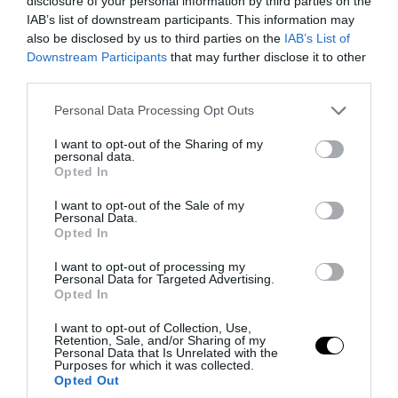
disclosure of your personal information by third parties on the
IAB’s list of downstream participants. This information may
also be disclosed by us to third parties on the
IAB’s List of
Downstream Participants
that may further disclose it to other
third parties.
Please note that this website/app uses one or more Google
Personal Data Processing Opt Outs
services and may gather and store information including but
not limited to your visit or usage behaviour. You may click to
I want to opt-out of the Sharing of my
personal data.
grant or deny consent to Google and its third-party tags to
Opted In
use your data for below specified purposes in below Google
consent section.
I want to opt-out of the Sale of my
PRONEWS.GR /
ΔΙΕΘΝΗΣ ΠΟΛΙΤΙΚΗ
Personal Data.
Opted In
Περιοδεία του Ισραηλινού ΥΠΕΞ σε
I want to opt-out of processing my
Ισημερινό και Κολομβία με στόχο την
Personal Data for Targeted Advertising.
ενίσχυση των σχέσεων στη Λατινική
Opted In
Αμερική
I want to opt-out of Collection, Use,
Retention, Sale, and/or Sharing of my
Personal Data that Is Unrelated with the
06.08.2026 | 07:08
Purposes for which it was collected.
Opted Out