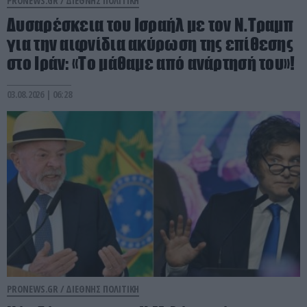
PRONEWS.GR /
ΔΙΕΘΝΗΣ ΠΟΛΙΤΙΚΗ
Δυσαρέσκεια του Ισραήλ με τον Ν.Τραμπ
για την αιφνίδια ακύρωση της επίθεσης
στο Ιράν: «Το μάθαμε από ανάρτησή του»!
03.08.2026 | 06:28
PRONEWS.GR /
ΔΙΕΘΝΗΣ ΠΟΛΙΤΙΚΗ