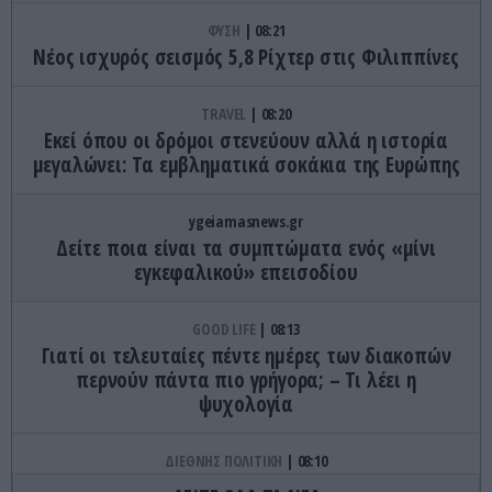
ΦΥΣΗ
08:21
Νέος ισχυρός σεισμός 5,8 Ρίχτερ στις Φιλιππίνες
TRAVEL
08:20
Εκεί όπου οι δρόμοι στενεύουν αλλά η ιστορία
μεγαλώνει: Τα εμβληματικά σοκάκια της Ευρώπης
ygeiamasnews.gr
Δείτε ποια είναι τα συμπτώματα ενός «μίνι
εγκεφαλικού» επεισοδίου
GOOD LIFE
08:13
Γιατί οι τελευταίες πέντε ημέρες των διακοπών
περνούν πάντα πιο γρήγορα; – Τι λέει η
ψυχολογία
ΔΙΕΘΝΗΣ ΠΟΛΙΤΙΚΗ
08:10
Ν.Τραμπ: «Οι λάτρεις των ηλεκτρικών