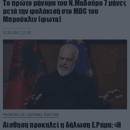
Το πρώτο μήνυμα του Ν.Μαδούρο 7 μήνες
μετά την φυλάκισή στο MDC του
Μπρούκλιν (φωτο)
02.08.2026 | 22:48
PRONEWS.GR /
ΔΙΕΘΝΗΣ ΠΟΛΙΤΙΚΗ
Αίσθηση προκαλεί η δήλωση Ε.Ράμα: «Η