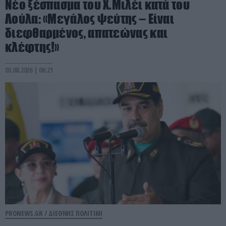
Νέο ξέσπασμα του Χ.Μιλέι κατά του
Λούλα: «Μεγάλος ψεύτης – Είναι
διεφθαρμένος, απατεώνας και
κλέφτης!»
03.08.2026 | 06:21
PRONEWS.GR /
ΔΙΕΘΝΗΣ ΠΟΛΙΤΙΚΗ