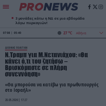
3 μονάδες κάτω η ΝΔ σε μια εβδομάδα
λόγω πυρκαγιών!
o
27
C
07
08
05:40
ΔΙΕΘΝΗΣ ΠΟΛΙΤΙΚΗ
Ν.Τραμπ για Μ.Νετανιάχου: «Θα
κάνει ό,τι του ζητήσω –
Βρισκόμαστε σε πλήρη
συνεννόηση»
«Θα μπορούσα να κατέβω για πρωθυπουργός
στο Ισραήλ»
20.05.2026 | 17:27