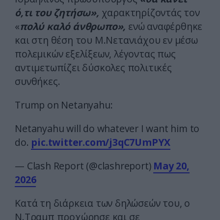
ό,τι του ζητήσω»,
χαρακτηρίζοντάς τον
«
πολύ καλό άνθρωπο»,
ενώ αναφέρθηκε
και στη θέση του Μ.Νετανιάχου εν μέσω
πολεμικών εξελίξεων, λέγοντας πως
αντιμετωπίζει δύσκολες πολιτικές
συνθήκες.
Trump on Netanyahu:
Netanyahu will do whatever I want him to
do.
pic.twitter.com/j3qC7UmPYX
— Clash Report (@clashreport)
May 20,
2026
Κατά τη διάρκεια των δηλώσεών του, ο
Ν.Τραμπ προχώρησε και σε