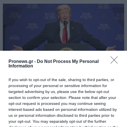
Pronews.gr -
Do Not Process My Personal
Information
PRONEWS.GR /
ΔΙΕΘΝΗΣ ΠΟΛΙΤΙΚΗ
If you wish to opt-out of the sale, sharing to third parties, or
Ν.Τραμπ: Διέκοψε ομιλία του για να
processing of your personal or sensitive information for
targeted advertising by us, please use the below opt-out
απομακρύνει παιδί από την άκρη της
section to confirm your selection. Please note that after your
σκηνής – «Δεν ήθελα να πέσει»
opt-out request is processed you may continue seeing
interest-based ads based on personal information utilized by
us or personal information disclosed to third parties prior to
06.08.2026 | 07:51
your opt-out. You may separately opt-out of the further