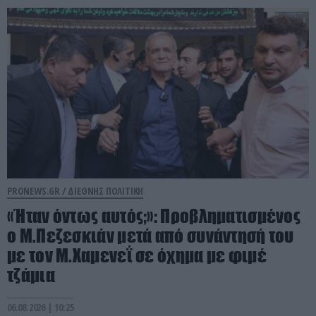
PRONEWS.GR /
ΔΙΕΘΝΗΣ ΠΟΛΙΤΙΚΗ
«Ήταν όντως αυτός;»: Προβληματισμένος
ο Μ.Πεζεσκιάν μετά από συνάντησή του
με τον Μ.Χαμενεΐ σε όχημα με φιμέ
τζάμια
06.08.2026 | 10:25