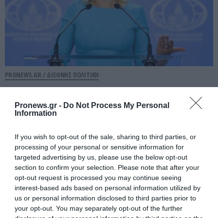
PRONEWS.GR /
ΔΙΕΘΝΗΣ ΠΟΛΙΤΙΚΗ
Μ.Ζαχάροβα: «Τα δισ. της Δύσης θα
μπορούσαν να είχαν χτίσει ένα
Pronews.gr -
Do Not Process My Personal
Information
ευρωπαϊκό Ντουμπάι στην Ουκρανία»
If you wish to opt-out of the sale, sharing to third parties, or
06.08.2026 | 13:36
processing of your personal or sensitive information for
targeted advertising by us, please use the below opt-out
section to confirm your selection. Please note that after your
opt-out request is processed you may continue seeing
interest-based ads based on personal information utilized by
us or personal information disclosed to third parties prior to
your opt-out. You may separately opt-out of the further