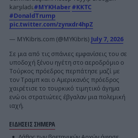
karşıladı.
#MYKHaber
#KKTC
#DonaldTrump
pic.twitter.com/zynxdr4hpZ
— MYKibris.com (@MYKibris)
July 7, 2026
Σε μια από τις σπάνιες εμφανίσεις του σε
υποδοχή ξένου ηγέτη στο αεροδρόμιο ο
Τούρκος πρόεδρος περπάτησε μαζί με
τον Τραμπ και ο Αμερικανός πρόεδρος
χαιρέτισε το τουρκικό τιμητικό άγημα
ενώ οι στρατιώτες έβγαλαν μια πολεμική
ιαχή.
ΕΙΔΗΣΕΙΣ ΣΗΜΕΡΑ
Λάθος των βρετανικών Αρχών άφησε