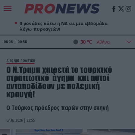
3 μονάδες κάτω η ΝΔ σε μια εβδομάδα
λόγω πυρκαγιών!
o
30
C
08
08
00:58
ΔΙΕΘΝΗΣ ΠΟΛΙΤΙΚΗ
Ο Ν.Τραμπ χαιρετά το τουρκικό
στρατιωτικό άγημα και αυτοί
ανταποδίδουν με πολεμική
κραυγή!
Ο Τούρκος πρόεδρος παρών στην σκηνή
07.07.2026 | 22:55