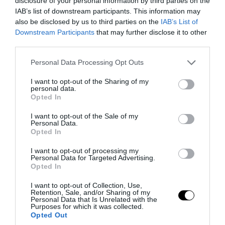
disclosure of your personal information by third parties on the
IAB’s list of downstream participants. This information may
also be disclosed by us to third parties on the
IAB’s List of
Downstream Participants
that may further disclose it to other
third parties.
Please note that this website/app uses one or more Google
Personal Data Processing Opt Outs
PRONEWS.GR /
ΔΙΕΘΝΗΣ ΠΟΛΙΤΙΚΗ
services and may gather and store information including but
«Ήταν όντως αυτός;»: Προβληματισμένος
not limited to your visit or usage behaviour. You may click to
I want to opt-out of the Sharing of my
personal data.
grant or deny consent to Google and its third-party tags to
ο Μ.Πεζεσκιάν μετά από συνάντησή του
Opted In
use your data for below specified purposes in below Google
με τον Μ.Χαμενεΐ σε όχημα με φιμέ
consent section.
I want to opt-out of the Sale of my
τζάμια
Personal Data.
Opted In
06.08.2026 | 10:25
I want to opt-out of processing my
Personal Data for Targeted Advertising.
Opted In
I want to opt-out of Collection, Use,
Retention, Sale, and/or Sharing of my
Personal Data that Is Unrelated with the
Purposes for which it was collected.
Opted Out