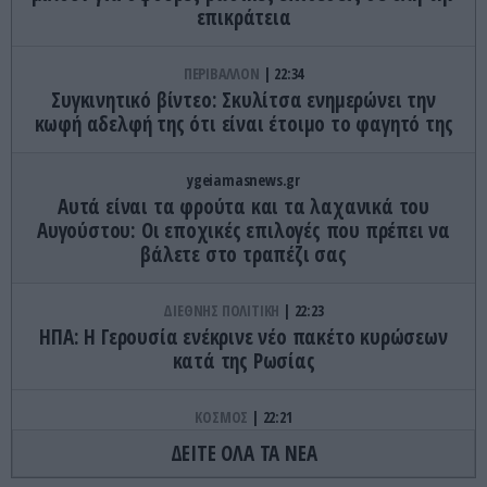
επικράτεια
ΠΕΡΙΒΑΛΛΟΝ
22:34
Συγκινητικό βίντεο: Σκυλίτσα ενημερώνει την
κωφή αδελφή της ότι είναι έτοιμο το φαγητό της
ygeiamasnews.gr
Αυτά είναι τα φρούτα και τα λαχανικά του
Αυγούστου: Οι εποχικές επιλογές που πρέπει να
βάλετε στο τραπέζι σας
ΔΙΕΘΝΗΣ ΠΟΛΙΤΙΚΗ
22:23
ΗΠΑ: Η Γερουσία ενέκρινε νέο πακέτο κυρώσεων
κατά της Ρωσίας
ΚΟΣΜΟΣ
22:21
Κλιφ Λάιονς Ντόμπι: Δραπέτευσε ο
ΔΕΙΤΕ ΟΛΑ ΤΑ ΝΕΑ
καταδικασμένος παιδοβιαστής στη Σκωτία – Οι