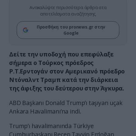
Ανακαλύψτε περισσότερα άρθρα στα
αποτελέσματα αναζήτησης
Προσθήκη του pronews.gr στην
Google
Δείτε την υποδοχή που επεφύλαξε
σήμερα ο Τούρκος πρόεδρος
Ρ.Τ.Ερντογάν στον Αμερικανό πρόεδρο
Ντόναλντ Τραμπ κατά την διάρκεια
της άφιξης του δεύτερου στην Άγκυρα.
ABD Başkanı Donald Trump’ı taşıyan uçak
Ankara Havalimanı’na indi.
Trump’ı havalimanında Türkiye
Cumhurbaşkanı Recep Tayyip Erdoğan