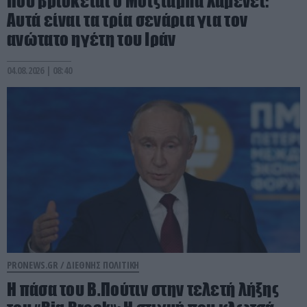
Πού βρίσκεται ο Μοτζτάμπα Χαμενεΐ:
Aυτά είναι τα τρία σενάρια για τον
ανώτατο ηγέτη του Ιράν
04.08.2026 | 08:40
PRONEWS.GR /
ΔΙΕΘΝΗΣ ΠΟΛΙΤΙΚΗ
Η πάσα του Β.Πούτιν στην τελετή λήξης