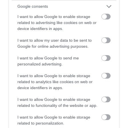
Google consents
I want to allow Google to enable storage
related to advertising like cookies on web or
device identifiers in apps.
PRONEWS.GR /
ΔΙΕΘΝΗΣ ΠΟΛΙΤΙΚΗ
I want to allow my user data to be sent to
«Έξαλλος» ο Ν.Τραμπ με δημοσιεύματα
Google for online advertising purposes.
περί ελλείψεων στα πυρομαχικά μετά
I want to allow Google to send me
τον πόλεμο με το Ιράν – «Έχουμε
personalized advertising.
αποθέματα»
I want to allow Google to enable storage
related to analytics like cookies on web or
06.08.2026 | 10:16
device identifiers in apps.
I want to allow Google to enable storage
related to functionality of the website or app.
I want to allow Google to enable storage
related to personalization.