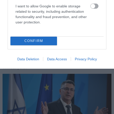
I want to allow Google to enable storage
related to security, including authentication
functionality and fraud prevention, and other
user protection.
PRONEWS.GR /
ΔΙΕΘΝΗΣ ΠΟΛΙΤΙΚΗ
Ν.Τραμπ: Διέκοψε ομιλία του για να
CONFIRM
απομακρύνει παιδί από την άκρη της
σκηνής – «Δεν ήθελα να πέσει»
Data Deletion
Data Access
Privacy Policy
06.08.2026 | 07:51