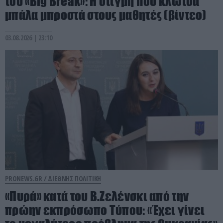
του «Big Break»: Η στιγμή που κλωτσά
μπάλα μπροστά στους μαθητές (βίντεο)
03.08.2026 | 23:10
PRONEWS.GR /
ΔΙΕΘΝΗΣ ΠΟΛΙΤΙΚΗ
«Πυρά» κατά του Β.Ζελένσκι από την
πρώην εκπρόσωπο Τύπου: «Έχει γίνει