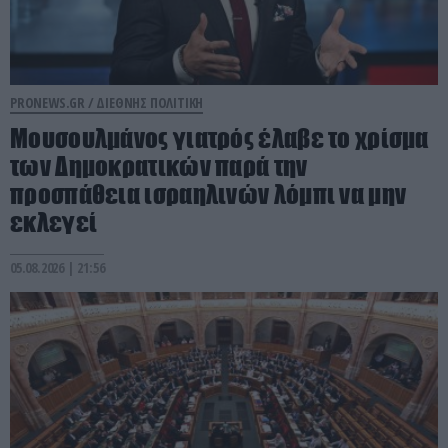
PRONEWS.GR /
ΔΙΕΘΝΗΣ ΠΟΛΙΤΙΚΗ
Μουσουλμάνος γιατρός έλαβε το χρίσμα
των Δημοκρατικών παρά την
προσπάθεια ισραηλινών λόμπι να μην
εκλεγεί
05.08.2026 | 21:56