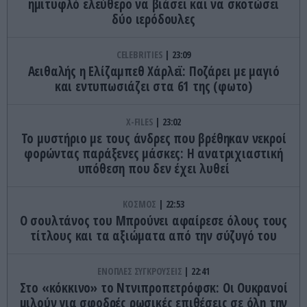
ημιτυφλό ελεύθερο να βιάσει και να σκοτώσει
δύο ιερόδουλες
CELEBRITIES
23:09
Αειθαλής η Ελίζαμπεθ Χάρλεϊ: Ποζάρει με μαγιό
και εντυπωσιάζει στα 61 της (φωτο)
X-FILES
23:02
Το μυστήριο με τους άνδρες που βρέθηκαν νεκροί
φορώντας παράξενες μάσκες: Η ανατριχιαστική
υπόθεση που δεν έχει λυθεί
ΚΟΣΜΟΣ
22:53
Ο σουλτάνος του Μπρούνει αφαίρεσε όλους τους
τίτλους και τα αξιώματα από την σύζυγό του
ΕΝΟΠΛΕΣ ΣΥΓΚΡΟΥΣΕΙΣ
22:41
Στο «κόκκινο» το Ντνιπροπετρόφσκ: Οι Ουκρανοί
μιλούν για σφοδρές ρωσικές επιθέσεις σε όλη την