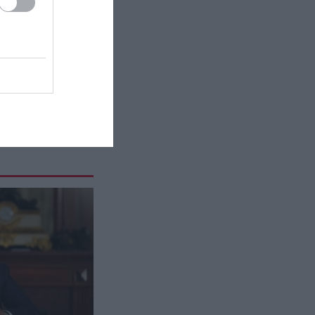
εκτελεστής της μαφίας – Ο λόγος
που χρησιμοποιούσε τα πάντα
εκτός από όπλο
ΙΣΤΟΡΙΑ
22:45
Κινίνη: Το φάρμακο κατά της
ελονοσίας που «σάρωνε» στην
Ελλάδα για δεκαετίες
ΠΕΡΙΒΑΛΛΟΝ
22:44
Εκατομμύρια ακρίδες
σκοτείνιασαν τον ουρανό στην
Ρωσία: «Θα μας φάνε
ζωντανούς!» (βίντεο)
ΥΓΕΙΑ
22:40
Τι παθαίνει ο εγκέφαλος όταν
είσαι συνέχεια στο κινητό