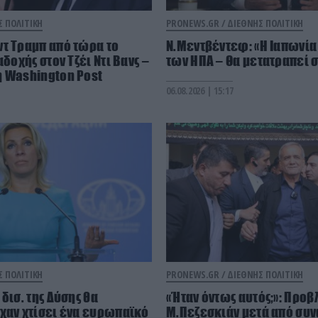
Σ ΠΟΛΙΤΙΚΗ
PRONEWS.GR /
ΔΙΕΘΝΗΣ ΠΟΛΙΤΙΚΗ
τ Τραμπ από τώρα το
Ν.Μεντβέντεφ: «Η Ιαπωνία
αδοχής στον Τζέι Ντι Βανς –
των ΗΠΑ – Θα μετατραπεί σ
η Washington Post
06.08.2026 | 15:17
Σ ΠΟΛΙΤΙΚΗ
PRONEWS.GR /
ΔΙΕΘΝΗΣ ΠΟΛΙΤΙΚΗ
δισ. της Δύσης θα
«Ήταν όντως αυτός;»: Προβ
χαν χτίσει ένα ευρωπαϊκό
Μ.Πεζεσκιάν μετά από συν