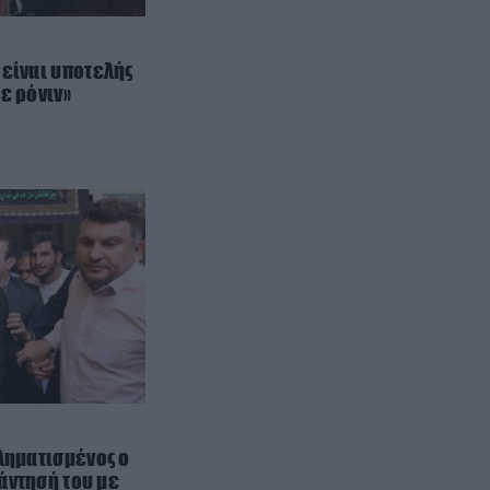
ΙΣΤΟΡΙΑ
22:34
Γιατί δεν υπήρξαν ποτέ
μικροσκοπικοί δεινόσαυροι – Η
 είναι υποτελής
άγνωστη μάχη επιβίωσης που
ε ρόνιν»
έκρινε το μέγεθος
ΦΥΣΙΚΗ ΚΑΤΑΣΤΑΣΗ
22:30
Κόψτε την αμέσως: H συνήθεια
που αποδυναμώνει το σπέρμα
και σας ρίχνει την απόδοση πριν
την συνεύρεση
ΘΡΗΣΚΕΙΑ
22:30
Το ήξερες; – Γιατί χτυπούν
διαφορετικά οι καμπάνες σε
γάμο, κηδεία και μεγάλη γιορτή
ΠΡΟΣΩΠΙΚΟ
22:26
ληματισμένος ο
Ελέγχεται αμοντάριστο βίντεο
άντησή του με