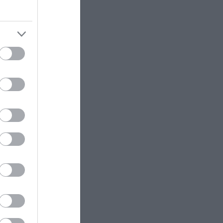
ΚΟΣΜΟΣ
23:11
Τα 600 στρέμματα κληρονομιάς
πίσω από το φονικό στην
Β.Καρολίνα
ram
ΕΝΟΠΛΕΣ ΣΥΓΚΡΟΥΣΕΙΣ
23:09
Εκρήξεις στο νησί Κεσμ: Άγνωστο
αν προέρχονται από το Ιράν ή τις
ΗΠΑ
ΕΝΟΠΛΕΣ ΣΥΓΚΡΟΥΣΕΙΣ
23:03
Στο Βελιγράδι ο Β.Ζελένσκι:
«Πρέπει να αποσπάσουμε τους
Σέρβους από το στρατόπεδο της
Ρωσίας»
ΙΣΤΟΡΙΑ
23:00
Αυτός ήταν ο μεγαλύτερος