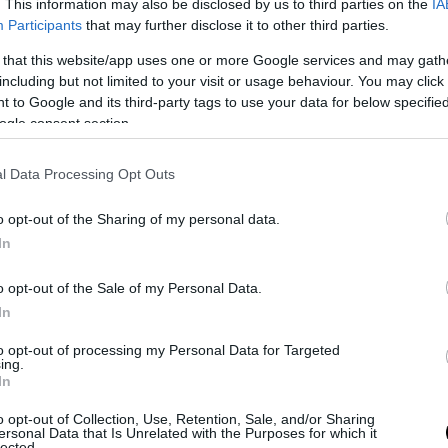
. This information may also be disclosed by us to third parties on the
IA
, υποστήριξε ότι το Fidesz υπήρξε ένα επιτυχ
Participants
that may further disclose it to other third parties.
 κόμμα επί σειρά ετών, ωστόσο χρειάζεται προ
 that this website/app uses one or more Google services and may gath
νταποκριθεί στον νέο του ρόλο και να διεκδικήσ
including but not limited to your visit or usage behaviour. You may click 
ία στο μέλλον.
 to Google and its third-party tags to use your data for below specifi
ogle consent section.
ΣΗΜΕΡΑ
l Data Processing Opt Outs
ύμπιο έθεσε σε εφαρμογή νέα οδηγία: «Όποιος ζη
ΠΑ θα δείχνει τα social media – Τίποτα κρυφό»
o opt-out of the Sharing of my personal data.
ς εξηγεί: Έτσι οι ηθοποιοί «φρενάρουν» τον οργασ
In
κατά τη διάρκεια ερωτικών σκηνών
o opt-out of the Sale of my Personal Data.
ΑΔΑ από το Λονδίνο συνοδεία αστυνομικών η 46χ
In
ρούμενη για την Marfin
to opt-out of processing my Personal Data for Targeted
ing.
In
Ακολουθήστε το
pronews.gr
στο Google News και μ
o opt-out of Collection, Use, Retention, Sale, and/or Sharing
πρώτοι όλες τις ειδήσεις
ersonal Data that Is Unrelated with the Purposes for which it
lected.