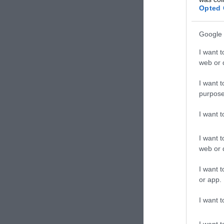
Opted 
TAGS:
Β.Ο
Google 
I want t
web or d
Δε
I want t
purpose
I want 
I want t
web or d
I want t
or app.
I want t
I want t