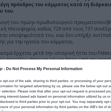
έγη πρόεδρος του κόμματος κατά τη διάρκει
υ του.
λογή του πρώην πρωθυπουργού πραγματοποιήθ
ική πλειοψηφία, καθώς 729 από τους 737 συνέδ
 την υποψηφιότητά του, ενώ δεν υπήρξε αντίπα
ής για την ηγεσία του κόμματος.
εσμα έρχεται μετά την ιστορική ήττα του Fidesz
ου Απριλίου, όπου το κόμμα Tisza, υπό την ηγεσ
γιαρ, εξασφάλισε άνετη κοινοβουλευτική πλειο
r -
Do Not Process My Personal Information
ία του προς τους συνέδρους, ο Βίκτορ Όρμπαν
to opt-out of the sale, sharing to third parties, or processing of your per
ε ότι δεν σκοπεύει να αποσυρθεί από την πολιτ
formation for targeted advertising by us, please use the below opt-out s
ς ότι αναλαμβάνει την ευθύνη για το εκλογικό
r selection. Please note that after your opt-out request is processed y
μα, αλλά παραμένει αποφασισμένος να οδηγήσει
eing interest-based ads based on personal information utilized by us or
disclosed to third parties prior to your opt-out. You may separately opt-
ποχή της αντιπολίτευσης.
losure of your personal information by third parties on the IAB’s list of