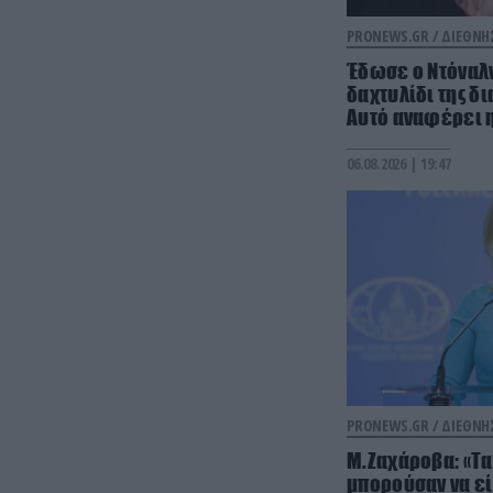
PRONEWS.GR /
ΔΙΕΘΝΗ
Έδωσε ο Ντόναλν
δαχτυλίδι της δι
Αυτό αναφέρει 
06.08.2026 | 19:47
PRONEWS.GR /
ΔΙΕΘΝΗ
Μ.Ζαχάροβα: «Τα 
μπορούσαν να εί