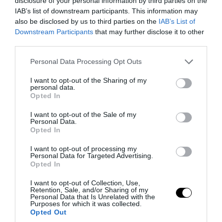
06.08.2026 | 10:16
disclosure of your personal information by third parties on the
IAB’s list of downstream participants. This information may
also be disclosed by us to third parties on the
IAB’s List of
Downstream Participants
that may further disclose it to other
third parties.
Please note that this website/app uses one or more Google
Personal Data Processing Opt Outs
services and may gather and store information including but
not limited to your visit or usage behaviour. You may click to
I want to opt-out of the Sharing of my
personal data.
grant or deny consent to Google and its third-party tags to
Opted In
use your data for below specified purposes in below Google
consent section.
I want to opt-out of the Sale of my
Personal Data.
Opted In
PRONEWS.GR /
ΔΙΕΘΝΗΣ ΠΟΛΙΤΙΚΗ
I want to opt-out of processing my
Ν.Τραμπ: Διέκοψε ομιλία του για να
Personal Data for Targeted Advertising.
Opted In
απομακρύνει παιδί από την άκρη της
I want to opt-out of Collection, Use,
σκηνής – «Δεν ήθελα να πέσει»
Retention, Sale, and/or Sharing of my
Personal Data that Is Unrelated with the
Purposes for which it was collected.
06.08.2026 | 07:51
Opted Out