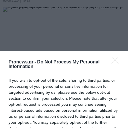
06.08.2026 | 10:25
Pronews.gr -
Do Not Process My Personal
Information
If you wish to opt-out of the sale, sharing to third parties, or
PRONEWS.GR /
ΔΙΕΘΝΗΣ ΠΟΛΙΤΙΚΗ
processing of your personal or sensitive information for
«Έξαλλος» ο Ν.Τραμπ με δημοσιεύματα
targeted advertising by us, please use the below opt-out
περί ελλείψεων στα πυρομαχικά μετά
section to confirm your selection. Please note that after your
opt-out request is processed you may continue seeing
τον πόλεμο με το Ιράν – «Έχουμε
interest-based ads based on personal information utilized by
αποθέματα»
us or personal information disclosed to third parties prior to
your opt-out. You may separately opt-out of the further