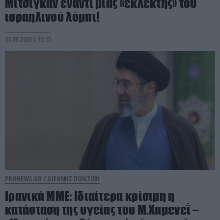
Μίτσιγκαν έναντι μιας «εκλεκτής» του
ισραηλινού λόμπι!
07.08.2026 | 11:35
PRONEWS.GR /
ΔΙΕΘΝΗΣ ΠΟΛΙΤΙΚΗ
Ιρανικά ΜΜΕ: Ιδιαίτερα κρίσιμη η
κατάσταση της υγείας του Μ.Χαμενεΐ –