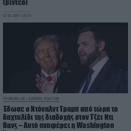
(βίντεο)
07.08.2026 | 08:10
PRONEWS.GR /
ΔΙΕΘΝΗΣ ΠΟΛΙΤΙΚΗ
Έδωσε ο Ντόναλντ Τραμπ από τώρα το
δαχτυλίδι της διαδοχής στον Τζέι Ντι
Βανς – Αυτό αναφέρει η Washington