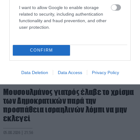
I want to allow Google to enable storage
related to security, including authentication
functionality and fraud prevention, and other
user protection.
CONFIRM
Data Deletion
Data Access
Privacy Policy
PRONEWS.GR /
ΔΙΕΘΝΗΣ ΠΟΛΙΤΙΚΗ
Μουσουλμάνος γιατρός έλαβε το χρίσμα
των Δημοκρατικών παρά την
προσπάθεια ισραηλινών λόμπι να μην
εκλεγεί
05.08.2026 | 21:56