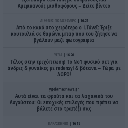
Αμερικανούς μισθοφόρους – Δείτε βίντεο
ΔΙΕΘΝΕΣ ΠΟΔΟΣΦΑΙΡΟ
16:21
Από το κακό στο χειρότερο ο Ι.Τόνεϊ: Έριξε
κουτουλιά σε θαμώνα μπαρ που του ζήτησε να
βγάλουν μαζί φωτογραφία
ΥΓΕΙΑ
16:20
Τέλος στην τριχόπτωση! Το Νο1 φυσικό σετ για
άνδρες & γυναίκες με redensyl & βότανα – Τώρα με
ΔΩΡΟ!
ygeiamasnews.gr
Αυτά είναι τα φρούτα και τα λαχανικά του
Αυγούστου: Οι εποχικές επιλογές που πρέπει να
βάλετε στο τραπέζι σας
ΠΑΡΑΣΚΗΝΙΟ
16:19