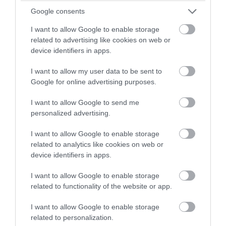
Google consents
I want to allow Google to enable storage
related to advertising like cookies on web or
PRONEWS.GR /
ΔΙΕΘΝΗΣ ΠΟΛΙΤΙΚΗ
device identifiers in apps.
«Έξαλλος» ο Ν.Τραμπ με δημοσιεύματα
I want to allow my user data to be sent to
περί ελλείψεων στα πυρομαχικά μετά
Google for online advertising purposes.
τον πόλεμο με το Ιράν – «Έχουμε
I want to allow Google to send me
αποθέματα»
personalized advertising.
06.08.2026 | 10:16
I want to allow Google to enable storage
related to analytics like cookies on web or
device identifiers in apps.
I want to allow Google to enable storage
related to functionality of the website or app.
I want to allow Google to enable storage
related to personalization.