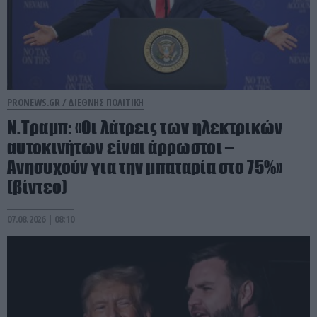
PRONEWS.GR /
ΔΙΕΘΝΗΣ ΠΟΛΙΤΙΚΗ
Ν.Τραμπ: «Οι λάτρεις των ηλεκτρικών
αυτοκινήτων είναι άρρωστοι –
Ανησυχούν για την μπαταρία στο 75%»
(βίντεο)
07.08.2026 | 08:10