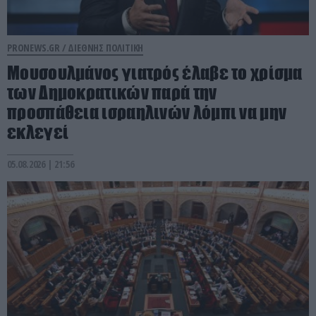
PRONEWS.GR /
ΔΙΕΘΝΗΣ ΠΟΛΙΤΙΚΗ
Μουσουλμάνος γιατρός έλαβε το χρίσμα
των Δημοκρατικών παρά την
προσπάθεια ισραηλινών λόμπι να μην
εκλεγεί
05.08.2026 | 21:56