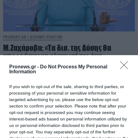
PRONEWS.GR /
ΔΙΕΘΝΗΣ ΠΟΛΙΤΙΚΗ
Μ.Ζαχάροβα: «Τα δισ. της Δύσης θα
μπορούσαν να είχαν χτίσει ένα
ευρωπαϊκό Ντουμπάι στην Ουκρανία»
Pronews.gr -
Do Not Process My Personal
Information
06.08.2026 | 13:36
If you wish to opt-out of the sale, sharing to third parties, or
processing of your personal or sensitive information for
targeted advertising by us, please use the below opt-out
section to confirm your selection. Please note that after your
opt-out request is processed you may continue seeing
interest-based ads based on personal information utilized by
us or personal information disclosed to third parties prior to
your opt-out. You may separately opt-out of the further