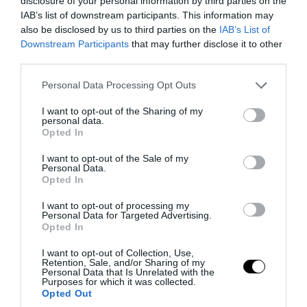
disclosure of your personal information by third parties on the
IAB’s list of downstream participants. This information may
also be disclosed by us to third parties on the
IAB’s List of
Downstream Participants
that may further disclose it to other
third parties.
PRONEWS.GR /
ΔΙΕΘΝΗΣ ΠΟΛΙΤΙΚΗ
Please note that this website/app uses one or more Google
«Ήταν όντως αυτός;»: Προβληματισμένος
Personal Data Processing Opt Outs
services and may gather and store information including but
ο Μ.Πεζεσκιάν μετά από συνάντησή του
not limited to your visit or usage behaviour. You may click to
I want to opt-out of the Sharing of my
personal data.
με τον Μ.Χαμενεΐ σε όχημα με φιμέ
grant or deny consent to Google and its third-party tags to
Opted In
use your data for below specified purposes in below Google
τζάμια
consent section.
I want to opt-out of the Sale of my
Personal Data.
06.08.2026 | 10:25
Opted In
I want to opt-out of processing my
Personal Data for Targeted Advertising.
Opted In
I want to opt-out of Collection, Use,
Retention, Sale, and/or Sharing of my
Personal Data that Is Unrelated with the
Purposes for which it was collected.
Opted Out