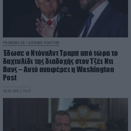
PRONEWS.GR /
ΔΙΕΘΝΗΣ ΠΟΛΙΤΙΚΗ
Έδωσε ο Ντόναλντ Τραμπ από τώρα το
δαχτυλίδι της διαδοχής στον Τζέι Ντι
Βανς – Αυτό αναφέρει η Washington
Post
06.08.2026 | 19:47