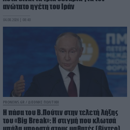
ανώτατο ηγέτη του Ιράν
04.08.2026 | 08:40
PRONEWS.GR /
ΔΙΕΘΝΗΣ ΠΟΛΙΤΙΚΗ
Η πάσα του Β.Πούτιν στην τελετή λήξης
του «Big Break»: Η στιγμή που κλωτσά
μπάλα μπροστά στους μαθητές (βίντεο)