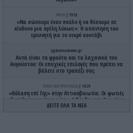
ΦΥΣΗ
19:32
«Να σώσουμε έναν σκύλο ή να θέσουμε σε
κίνδυνο μια αγέλη λύκων;»: Η απάντηση του
ερευνητή για το νεκρό κουτάβι
ygeiamasnews.gr
Αυτά είναι τα φρούτα και τα λαχανικά του
Αυγούστου: Οι εποχικές επιλογές που πρέπει να
βάλετε στο τραπέζι σας
ΠΟΛΙΤΙΚΗ ΠΡΟΣΤΑΣΙΑ
19:29
«Κόλαση επί Γης» στην Αττικοβοιωτία: Οι φωτιές
εξαπέλυσαν ενέργεια όσες 6 βόμβες στη Χιροσίμα
ΔΕΙΤΕ ΟΛΑ ΤΑ ΝΕΑ
(γραφήματα)
ΤΕΧΝΟΛΟΓΙΑ
19:24
Η τεχνητή νοημοσύνη μπαίνει στα σπίτια μας –