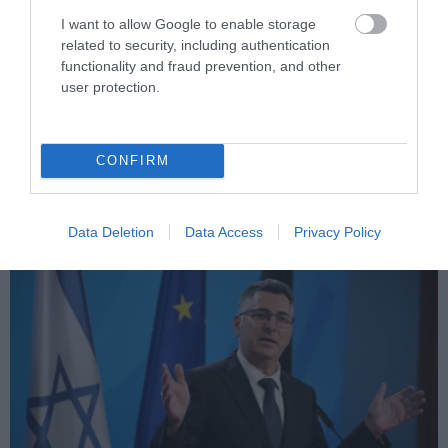
I want to allow Google to enable storage
related to security, including authentication
functionality and fraud prevention, and other
user protection.
PRONEWS.GR /
ΔΙΕΘΝΗΣ ΠΟΛΙΤΙΚΗ
Ν.Τραμπ: Διέκοψε ομιλία του για να
απομακρύνει παιδί από την άκρη της
CONFIRM
σκηνής – «Δεν ήθελα να πέσει»
06.08.2026 | 07:51
Data Deletion
Data Access
Privacy Policy