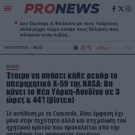
Δεν ξέρουμε τι θα έκανε με τους Τούρκους
αλλά μέχρι τώρα έκαψε τους Έλληνες που
πάτησαν στην Λιβύη...
o
27
C
7
ΑΥΓΟΎΣΤΟΥ
06:32
ΚΟΣΜΟΣ
Έτοιμο να σπάσει κάθε ρεκόρ το
υπερηχητικό Χ-59 της NASA: Θα
κάνει το Νέα Υόρκη-Λονδίνο σε 3
ώρες & 44′! (βίντεο)
Σε αντίθεση με το Concorde, δίνει έμφαση όχι
μόνο στην ταχύτητα αλλά και στη μείωση του
ηχητικού κρότου που προκαλείται από την
υπέρβαση του φράγματος του ήχου