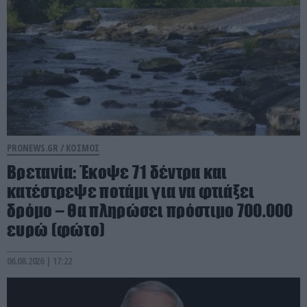
PRONEWS.GR /
ΚΟΣΜΟΣ
Βρετανία: Έκοψε 71 δέντρα και
κατέστρεψε ποτάμι για να φτιάξει
δρόμο – Θα πληρώσει πρόστιμο 700.000
ευρώ (φώτο)
06.08.2026 | 17:22