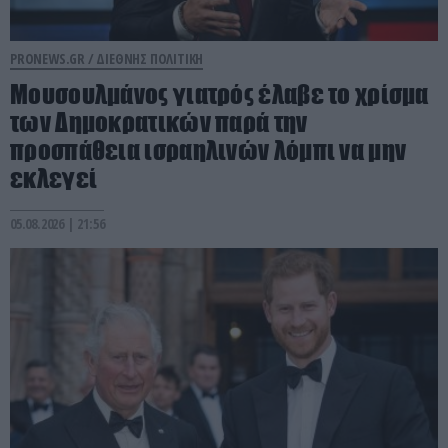
PRONEWS.GR /
ΔΙΕΘΝΗΣ ΠΟΛΙΤΙΚΗ
Μουσουλμάνος γιατρός έλαβε το χρίσμα
των Δημοκρατικών παρά την
προσπάθεια ισραηλινών λόμπι να μην
εκλεγεί
05.08.2026 | 21:56