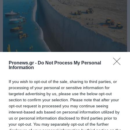
Pronews.gr -
Do Not Process My Personal
PRONEWS.GR /
ΚΟΣΜΟΣ
Information
Πού βρίσκεται το γιγάντιο τείχος των 12
δισ. δολαρίων και 400 χιλιομέτρων που
If you wish to opt-out of the sale, sharing to third parties, or
processing of your personal or sensitive information for
υψώθηκε απέναντι στον ωκεανό
targeted advertising by us, please use the below opt-out
(βίντεο)
section to confirm your selection. Please note that after your
opt-out request is processed you may continue seeing
06.08.2026 | 16:01
interest-based ads based on personal information utilized by
us or personal information disclosed to third parties prior to
your opt-out. You may separately opt-out of the further