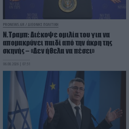
PRONEWS.GR /
ΔΙΕΘΝΗΣ ΠΟΛΙΤΙΚΗ
Ν.Τραμπ: Διέκοψε ομιλία του για να
απομακρύνει παιδί από την άκρη της
σκηνής – «Δεν ήθελα να πέσει»
06.08.2026 | 07:51