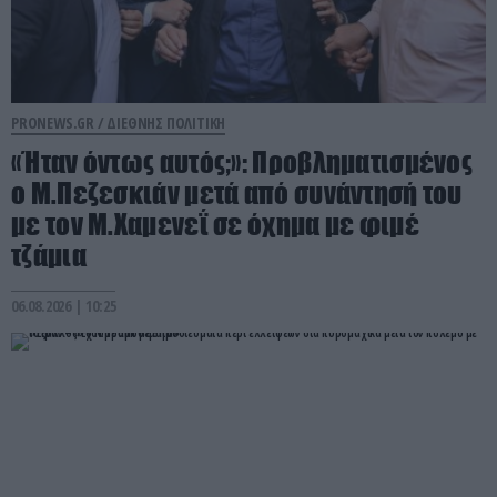
PRONEWS.GR /
ΔΙΕΘΝΗΣ ΠΟΛΙΤΙΚΗ
«Ήταν όντως αυτός;»: Προβληματισμένος
ο Μ.Πεζεσκιάν μετά από συνάντησή του
με τον Μ.Χαμενεΐ σε όχημα με φιμέ
τζάμια
06.08.2026 | 10:25