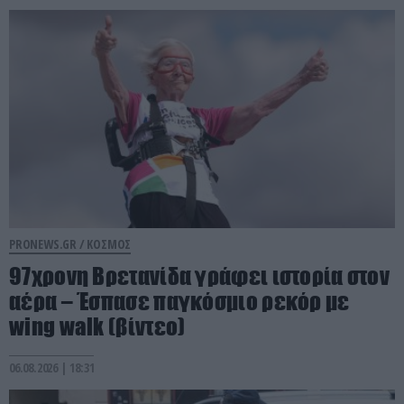
PRONEWS.GR /
ΚΟΣΜΟΣ
97χρονη Βρετανίδα γράφει ιστορία στον
αέρα – Έσπασε παγκόσμιο ρεκόρ με
wing walk (βίντεο)
06.08.2026 | 18:31