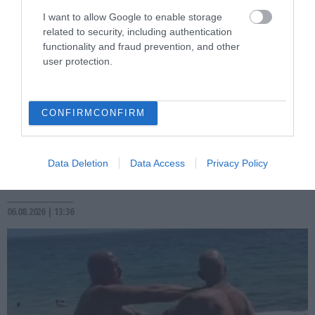
I want to allow Google to enable storage
related to security, including authentication
functionality and fraud prevention, and other
user protection.
CONFIRM
CONFIRM
PRONEWS.GR /
ΔΙΕΘΝΗΣ ΠΟΛΙΤΙΚΗ
Μ.Ζαχάροβα: «Τα δισ. της Δύσης θα
μπορούσαν να είχαν χτίσει ένα
Data Deletion
Data Access
Privacy Policy
ευρωπαϊκό Ντουμπάι στην Ουκρανία»
06.08.2026 | 13:36