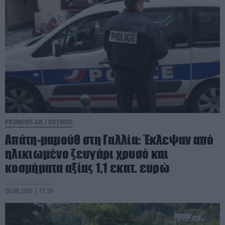
PRONEWS.GR /
ΚΟΣΜΟΣ
Απάτη-μαμούθ στη Γαλλία: Έκλεψαν από
ηλικιωμένο ζευγάρι χρυσό και
κοσμήματα αξίας 1,1 εκατ. ευρώ
06.08.2026 | 17:38