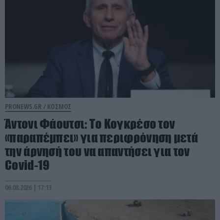
PRONEWS.GR /
ΚΟΣΜΟΣ
Άντονι Φάουτσι: Το Κογκρέσο τον
«παραπέμπει» για περιφρόνηση μετά
την άρνησή του να απαντήσει για τον
Covid-19
06.08.2026 | 17:13