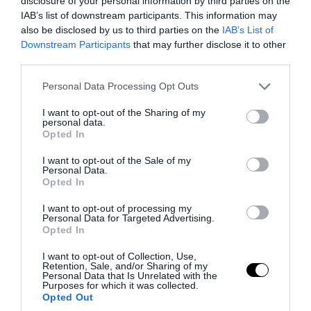
disclosure of your personal information by third parties on the
IAB’s list of downstream participants. This information may
also be disclosed by us to third parties on the
IAB’s List of
Downstream Participants
that may further disclose it to other
third parties.
Please note that this website/app uses one or more Google
Personal Data Processing Opt Outs
services and may gather and store information including but
not limited to your visit or usage behaviour. You may click to
I want to opt-out of the Sharing of my
personal data.
grant or deny consent to Google and its third-party tags to
Opted In
use your data for below specified purposes in below Google
PRONEWS.GR /
ΚΟΣΜΟΣ
consent section.
I want to opt-out of the Sale of my
Personal Data.
Οι πυραμίδες του Μερόε: Το αρχαίο
Opted In
θαύμα του Σουδάν που αντιστέκεται στον
I want to opt-out of processing my
χρόνο και τον πόλεμο
Personal Data for Targeted Advertising.
Opted In
06.08.2026 | 15:31
I want to opt-out of Collection, Use,
Retention, Sale, and/or Sharing of my
Personal Data that Is Unrelated with the
Purposes for which it was collected.
Opted Out