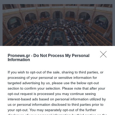
Pronews.gr -
Do Not Process My Personal
Information
PRONEWS.GR /
ΔΙΕΘΝΗΣ ΠΟΛΙΤΙΚΗ
If you wish to opt-out of the sale, sharing to third parties, or
processing of your personal or sensitive information for
Ουγγαρία: Το κοινοβούλιο ψηφίζει για
targeted advertising by us, please use the below opt-out
νέο πρόεδρο στις 11 Αυγούστου
section to confirm your selection. Please note that after your
opt-out request is processed you may continue seeing
05.08.2026 | 17:52
interest-based ads based on personal information utilized by
us or personal information disclosed to third parties prior to
your opt-out. You may separately opt-out of the further