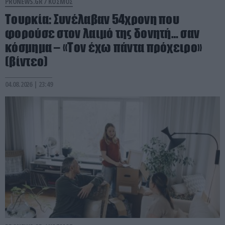
PRONEWS.GR /
ΚΟΣΜΟΣ
Τουρκία: Συνέλαβαν 54χρονη που
φορούσε στον λαιμό της δονητή… σαν
κόσμημα – «Τον έχω πάντα πρόχειρο»
(βίντεο)
04.08.2026 | 23:49