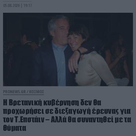
05.08.2026 | 19:17
PRONEWS.GR /
ΚΟΣΜΟΣ
Η Βρετανική κυβέρνηση δεν θα
προχωρήσει σε διεξαγωγή έρευνας για
τον Τ.Επστάιν – Αλλά θα συναντηθεί με τα
θύματα