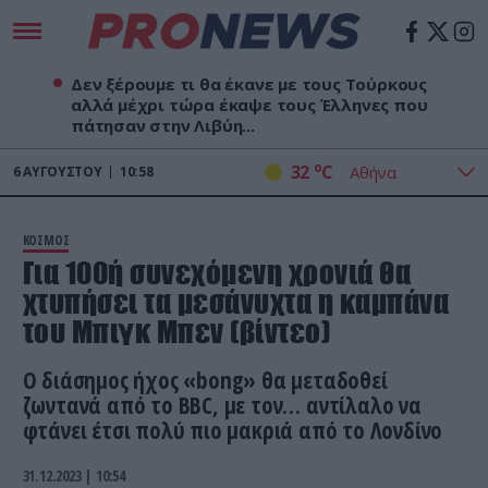
Δεν ξέρουμε τι θα έκανε με τους Τούρκους
αλλά μέχρι τώρα έκαψε τους Έλληνες που
πάτησαν στην Λιβύη...
o
32
C
6
ΑΥΓΟΎΣΤΟΥ
10:58
ΚΟΣΜΟΣ
Για 100ή συνεχόμενη χρονιά θα
χτυπήσει τα μεσάνυχτα η καμπάνα
του Μπιγκ Μπεν (βίντεο)
Ο διάσημος ήχος «bong» θα μεταδοθεί
ζωντανά από το BBC, με τον… αντίλαλο να
φτάνει έτσι πολύ πιο μακριά από το Λονδίνο
31.12.2023 | 10:54