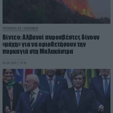
PRONEWS.GR /
ΒΑΛΚΑΝΙΑ
Βίντεο: Αλβανοί πυροσβέστες δίνουν
«μάχη» για να οριοθετήσουν την
πυρκαγιά στη Μαλακάστρα
05.08.2026 | 15:42