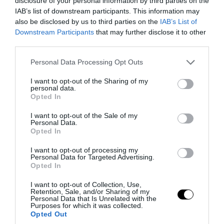
disclosure of your personal information by third parties on the
IAB’s list of downstream participants. This information may
also be disclosed by us to third parties on the
IAB’s List of
Downstream Participants
that may further disclose it to other
third parties.
Please note that this website/app uses one or more Google
Personal Data Processing Opt Outs
services and may gather and store information including but
not limited to your visit or usage behaviour. You may click to
I want to opt-out of the Sharing of my
personal data.
grant or deny consent to Google and its third-party tags to
Opted In
use your data for below specified purposes in below Google
PRONEWS.GR /
ΚΟΣΜΟΣ
consent section.
I want to opt-out of the Sale of my
Personal Data.
Ο Μ.Ζούκερμπεργκ ζήτησε συγγνώμη
Opted In
από την Ινδία – Η Meta προωθούσε υλικό
I want to opt-out of processing my
σεξουαλικής κακοποίησης παιδιών
Personal Data for Targeted Advertising.
Opted In
05.08.2026 | 17:38
I want to opt-out of Collection, Use,
Retention, Sale, and/or Sharing of my
Personal Data that Is Unrelated with the
Purposes for which it was collected.
Opted Out