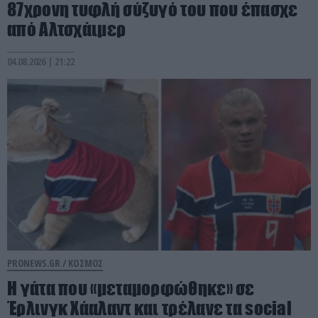
87χρονη τυφλή σύζυγό του που έπασχε
από Αλτσχάιμερ
04.08.2026 | 21:22
PRONEWS.GR /
ΚΟΣΜΟΣ
Η γάτα που «μεταμορφώθηκε» σε
Έρλινγκ Χάαλαντ και τρέλανε τα social