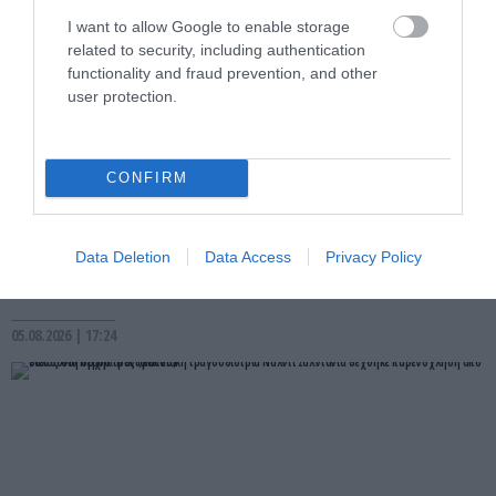
I want to allow Google to enable storage
related to security, including authentication
functionality and fraud prevention, and other
user protection.
CONFIRM
PRONEWS.GR /
ΚΟΣΜΟΣ
Η Ευρώπη «λιώνει» από τον καύσωνα και
στη Νέα Ζηλανδία σημειώνεται
Data Deletion
Data Access
Privacy Policy
πρωτοφανής χιονόπτωση – Δείτε βίντεο
05.08.2026 | 17:24