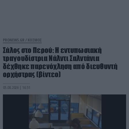
PRONEWS.GR /
ΚΟΣΜΟΣ
Σάλος στο Περού: Η εντυπωσιακή
τραγουδίστρια Νάλντι Σαλντάνια
δέχθηκε παρενόχληση από διευθυντή
ορχήστρας (βίντεο)
05.08.2026 | 16:51