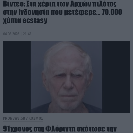
Βίντεο: Στα χέρια των Αρχών πιλότος
στην Ινδονησία που μετέφερε… 70.000
χάπια ecstasy
04.08.2026 | 21:43
PRONEWS.GR /
ΚΟΣΜΟΣ
91χρονος στη Φλόριντα σκότωσε την