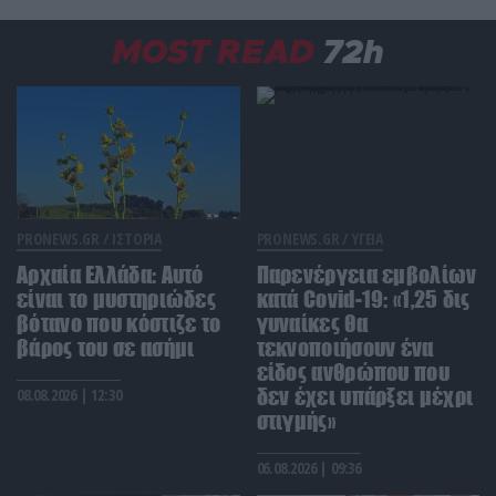
και κρατούν ζωντανή την παράδοση
MOST READ
72h
ΔΙΑΤΡΟΦΗ
22:27
Το φρούτο που μπορεί να «ξεγελάσει» τη γλώσσα
και να κάνει τα ξινά… γλυκά
GOOD LIFE
22:20
Αριθμολογία: Οι 4 ημερομηνίες γέννησης που
«κρύβουν» ανθρώπους με σπάνια χαρίσματα
PRONEWS.GR /
ΙΣΤΟΡΙΑ
PRONEWS.GR /
ΥΓΕΙΑ
Αρχαία Ελλάδα: Αυτό
Παρενέργεια εμβολίων
LIFESTYLE
22:12
είναι το μυστηριώδες
κατά Covid-19: «1,25 δις
Το μυστικό δωμάτιο που υπήρχε σε χιλιάδες
βότανο που κόστιζε το
γυναίκες θα
σπίτια και σήμερα έχει σχεδόν εξαφανιστεί
βάρος του σε ασήμι
τεκνοποιήσουν ένα
είδος ανθρώπου που
ΙΣΤΟΡΙΑ
22:12
δεν έχει υπάρξει μέχρι
08.08.2026 | 12:30
Οι άνθρωποι που κηρύχθηκαν νεκροί και
στιγμής»
επέστρεψαν χρόνια αργότερα
06.08.2026 | 09:36