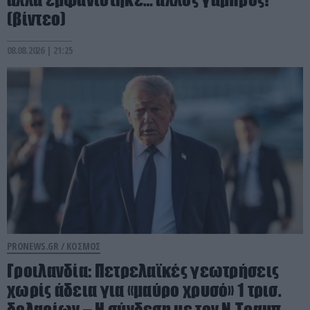
(βίντεο)
08.08.2026 | 21:25
PRONEWS.GR /
ΚΟΣΜΟΣ
Γροιλανδία: Πετρελαϊκές γεωτρήσεις
χωρίς άδεια για «μαύρο χρυσό» 1 τρισ.
δολαρίων – Η σύνδεση με τον Ν.Τραμπ