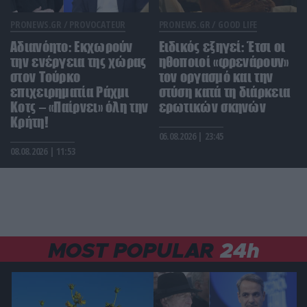
μέρες κι έχασε 125 κιλά – Έχανε σχεδόν 10 κιλά
το μήνα
PRONEWS.GR /
PROVOCATEUR
PRONEWS.GR /
GOOD LIFE
Αδιανόητο: Εκχωρούν
Ειδικός εξηγεί: Έτσι οι
την ενέργεια της χώρας
ΔΙΕΘΝΗΣ ΑΣΦΑΛΕΙΑ
ηθοποιοί «φρενάρουν»
21:42
Βουλγαρία: Ουκρανικό drone με εκρηκτικά
στον Τούρκο
τον οργασμό και την
εξερράγη κοντά σε αγωγό φυσικού αερίου (upd)
επιχειρηματία Ράχμι
στύση κατά τη διάρκεια
Κοτς – «Παίρνει» όλη την
ερωτικών σκηνών
Κρήτη!
ΕΛΛΗΝΙΚΗ ΠΟΛΙΤΙΚΗ
21:41
06.08.2026 | 23:45
«Ελπίδα για τη Δημοκρατία»: Καταγγελίες για
08.08.2026 | 11:53
«σπίλωση» από πρώην στέλεχος του κόμματος
ΚΟΣΜΟΣ
21:37
Βίντεο: Ελεφαντάκι μπλέχτηκε σε καλώδιο
φόρτισης στην Κίνα και η μητέρα του «γκρέμισε»
τον σταθμό!
MOST POPULAR
24h
ΦΥΣΗ
21:26
Τα φυτά που μπορούν να «ξαναζωντανέψουν»