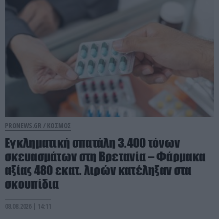
PRONEWS.GR /
ΚΟΣΜΟΣ
Eγκληματική σπατάλη 3.400 τόνων
σκευασμάτων στη Βρετανία – Φάρμακα
αξίας 480 εκατ. λιρών κατέληξαν στα
σκουπίδια
08.08.2026 | 14:11