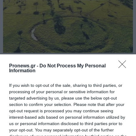
PRONEWS.GR /
ΚΟΣΜΟΣ
Pronews.gr -
Do Not Process My Personal
Ο χαμένος πολιτισμός του Αμαζονίου που
Information
έφτασε τα 3 εκατ. κατοίκους – Χάραζαν
πεντάγραμμα στη ζούγκλα (βίντεο)
If you wish to opt-out of the sale, sharing to third parties, or
processing of your personal or sensitive information for
targeted advertising by us, please use the below opt-out
08.08.2026 | 19:37
section to confirm your selection. Please note that after your
opt-out request is processed you may continue seeing
interest-based ads based on personal information utilized by
us or personal information disclosed to third parties prior to
your opt-out. You may separately opt-out of the further