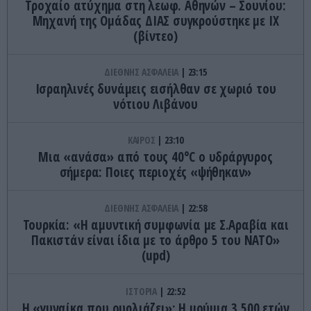
Τροχαίο ατύχημα στη λεωφ. Αθηνών – Σουνίου:
Μηχανή της Ομάδας ΔΙΑΣ συγκρούστηκε με ΙΧ
(βίντεο)
ΔΙΕΘΝΗΣ ΑΣΦΑΛΕΙΑ
23:15
Ισραηλινές δυνάμεις εισήλθαν σε χωριό του
νότιου Λιβάνου
ΚΑΙΡΟΣ
23:10
Μια «ανάσα» από τους 40°C ο υδράργυρος
σήμερα: Ποιες περιοχές «ψήθηκαν»
ΔΙΕΘΝΗΣ ΑΣΦΑΛΕΙΑ
22:58
Τουρκία: «Η αμυντική συμφωνία με Σ.Αραβία και
Πακιστάν είναι ίδια με το άρθρο 5 του ΝΑΤΟ»
(upd)
ΙΣΤΟΡΙΑ
22:52
Η «γυναίκα που ουρλιάζει»: Η μούμια 3.500 ετών