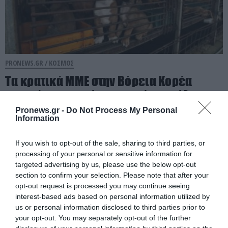
PRONEWS.GR /
ΚΟΣΜΟΣ
Τα κρατικά ΜΜΕ στην Βόρεια Κορέα
προτείνουν… σούπα με κρέας σκύλου
για τον καύσωνα
Pronews.gr -
Do Not Process My Personal
Information
07.08.2026 | 21:32
If you wish to opt-out of the sale, sharing to third parties, or
processing of your personal or sensitive information for
targeted advertising by us, please use the below opt-out
section to confirm your selection. Please note that after your
opt-out request is processed you may continue seeing
interest-based ads based on personal information utilized by
us or personal information disclosed to third parties prior to
your opt-out. You may separately opt-out of the further