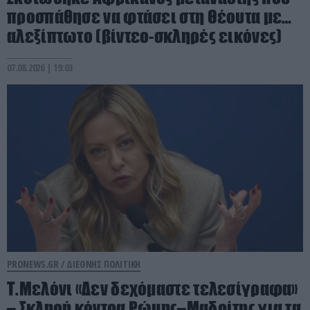
προσπάθησε να φτάσει στη Θέουτα με…
αλεξίπτωτο (βίντεο-σκληρές εικόνες)
07.08.2026 | 19:03
PRONEWS.GR /
ΔΙΕΘΝΗΣ ΠΟΛΙΤΙΚΗ
Τ.Μελόνι «Δεν δεχόμαστε τελεσίγραφα»
– Σκληρή κόντρα Ρώμης–Μαδρίτης για τα