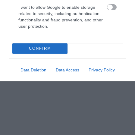
I want to allow Google to enable storage
PRONEWS.GR /
ΚΟΣΜΟΣ
related to security, including authentication
functionality and fraud prevention, and other
Ξεκίνησε για μια αποθήκη πατάτας και
user protection.
δημιούργησε έναν υπόγειο λαβύρινθο
300 τ.μ. κάτω από το σπίτι του (βίντεο)
CONFIRM
07.08.2026 | 20:56
Data Deletion
Data Access
Privacy Policy