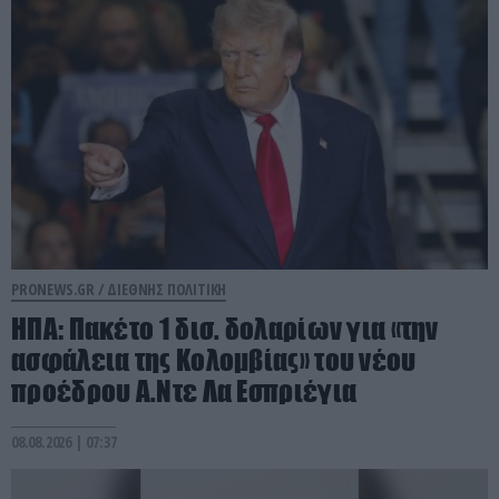
PRONEWS.GR /
ΔΙΕΘΝΗΣ ΠΟΛΙΤΙΚΗ
ΗΠΑ: Πακέτο 1 δισ. δολαρίων για «την
ασφάλεια της Κολομβίας» του νέου
προέδρου Α.Ντε Λα Εσπριέγια
08.08.2026 | 07:37