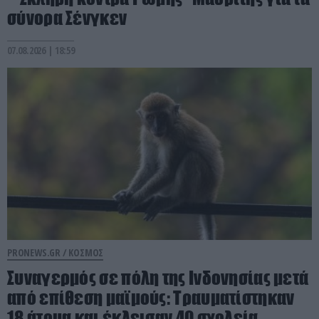
σύνορα Σένγκεν
07.08.2026 | 18:59
PRONEWS.GR /
ΚΟΣΜΟΣ
Συναγερμός σε πόλη της Ινδονησίας μετά
από επίθεση μαϊμούς: Τραυματίστηκαν
18 άτομα και έκλεισαν 40 σχολεία