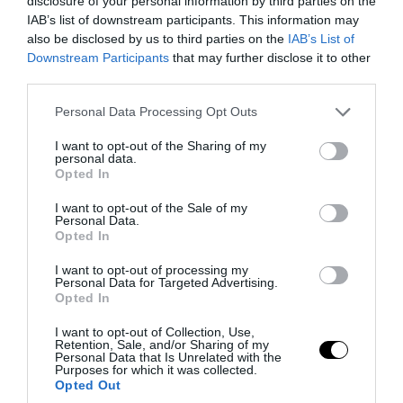
disclosure of your personal information by third parties on the
IAB’s list of downstream participants. This information may
also be disclosed by us to third parties on the
IAB’s List of
Downstream Participants
that may further disclose it to other
third parties.
PRONEWS.GR /
ΚΟΣΜΟΣ
Please note that this website/app uses one or more Google
Personal Data Processing Opt Outs
Από το γκαράζ του παππού του σε
services and may gather and store information including but
επιχείρηση εκατομμυρίων – Ο 25χρονος
not limited to your visit or usage behaviour. You may click to
I want to opt-out of the Sharing of my
personal data.
που έκανε τα βότανα επάγγελμα
grant or deny consent to Google and its third-party tags to
Opted In
use your data for below specified purposes in below Google
consent section.
I want to opt-out of the Sale of my
07.08.2026 | 21:13
Personal Data.
Opted In
I want to opt-out of processing my
Personal Data for Targeted Advertising.
Opted In
I want to opt-out of Collection, Use,
Retention, Sale, and/or Sharing of my
Personal Data that Is Unrelated with the
Purposes for which it was collected.
Opted Out