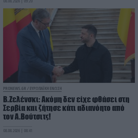
08.08.2026 | 09:20
PRONEWS.GR /
ΕΥΡΩΠΑΪΚΗ ΕΝΩΣΗ
Β.Ζελένσκι: Ακόμη δεν είχε φθάσει στη
Σερβία και ζήτησε κάτι αδιανόητο από
τον Α.Βούτσιτς!
08.08.2026 | 08:41