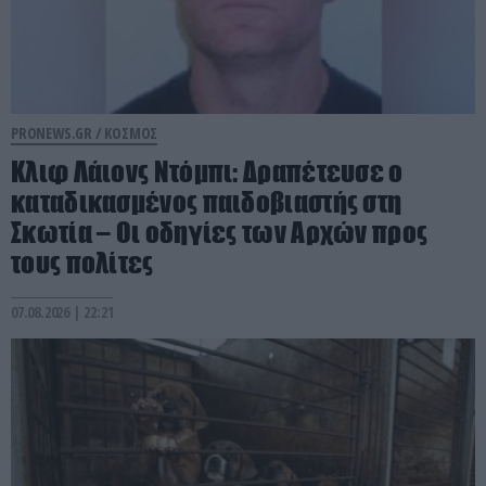
PRONEWS.GR /
ΚΟΣΜΟΣ
Κλιφ Λάιονς Ντόμπι: Δραπέτευσε ο
καταδικασμένος παιδοβιαστής στη
Σκωτία – Οι οδηγίες των Αρχών προς
τους πολίτες
07.08.2026 | 22:21