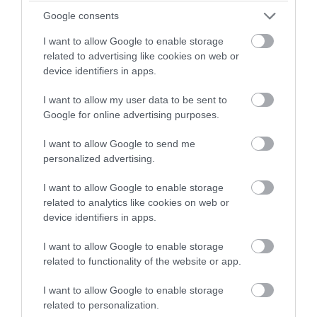
Google consents
I want to allow Google to enable storage
PRONEWS.GR /
ΚΟΣΜΟΣ
related to advertising like cookies on web or
Ο γιος της πριγκίπισσας του Μονακό
device identifiers in apps.
έκανε τατουάζ την ορθόδοξη απεικόνιση
I want to allow my user data to be sent to
της Παναγίας και προκάλεσε ερωτήματα
Google for online advertising purposes.
I want to allow Google to send me
07.08.2026 | 21:12
personalized advertising.
I want to allow Google to enable storage
related to analytics like cookies on web or
device identifiers in apps.
I want to allow Google to enable storage
related to functionality of the website or app.
I want to allow Google to enable storage
related to personalization.