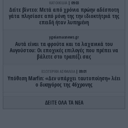
ΚΑΤΟΙΚΙΔΙΑ
09:03
Δείτε βίντεο: Μετά από χρόνια πρώην αδέσποτη
γάτα πλησίασε από μόνη της την ιδιοκτήτριά της
επειδή ήταν λυπημένη
ygeiamasnews.gr
Αυτά είναι τα φρούτα και τα λαχανικά του
Αυγούστου: Οι εποχικές επιλογές που πρέπει να
βάλετε στο τραπέζι σας
ΕΣΩΤΕΡΙΚΗ ΑΣΦΑΛΕΙΑ
09:01
Υπόθεση Marfin: «Δεν υπάρχει ταυτοποίηση» λέει
ο δικηγόρος της 46χρονης
ΠΕΡΙΒΑΛΛΟΝ
08:54
ΔΕΙΤΕ ΟΛΑ ΤΑ ΝΕΑ
Μειώθηκε κατακόρυφα η αποψίλωση στον
Αμαζόνιο – Η δέσμευση του Βραζιλιάνου
προέδρου Λούλα