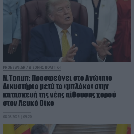
PRONEWS.GR /
ΔΙΕΘΝΗΣ ΠΟΛΙΤΙΚΗ
Ν.Τραμπ: Προσφεύγει στο Ανώτατο
Δικαστήριο μετά το «μπλόκο» στην
κατασκευή της νέας αίθουσας χορού
στον Λευκό Οίκο
08.08.2026 | 09:20