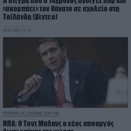
Η στιγμή που ο 14χρονος ανοίγει πυρ και
«σκορπάει» τον θάνατο σε σχολείο στη
Ταϊλάνδη (βίντεο)
08.08.2026 | 15:10
PRONEWS.GR /
ΔΙΕΘΝΗΣ ΠΟΛΙΤΙΚΗ
ΗΠΑ: Ο Τοντ Μπλανς ο νέος υπουργός