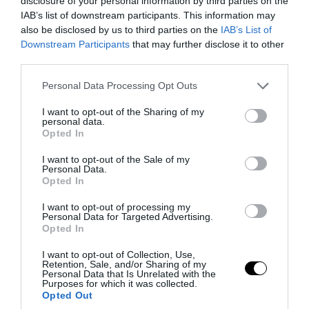
disclosure of your personal information by third parties on the
IAB’s list of downstream participants. This information may
also be disclosed by us to third parties on the
IAB’s List of
Downstream Participants
that may further disclose it to other
third parties.
PRONEWS.GR /
ΚΟΣΜΟΣ
Please note that this website/app uses one or more Google
Personal Data Processing Opt Outs
Μπορεί να φοράς κάτι αρχαιότερο από
services and may gather and store information including but
τον Ήλιο χωρίς να το ξέρεις
not limited to your visit or usage behaviour. You may click to
I want to opt-out of the Sharing of my
personal data.
grant or deny consent to Google and its third-party tags to
Opted In
use your data for below specified purposes in below Google
08.08.2026 | 15:45
consent section.
I want to opt-out of the Sale of my
Personal Data.
Opted In
I want to opt-out of processing my
Personal Data for Targeted Advertising.
Opted In
I want to opt-out of Collection, Use,
Retention, Sale, and/or Sharing of my
Personal Data that Is Unrelated with the
Purposes for which it was collected.
Opted Out