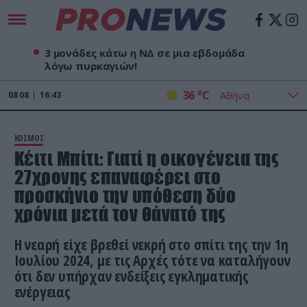
3 μονάδες κάτω η ΝΔ σε μια εβδομάδα
λόγω πυρκαγιών!
o
36
C
08
08
16:43
ΚΟΣΜΟΣ
Κέιτι Μπίτι: Γιατί η οικογένεια της
27χρονης επαναφέρει στο
προσκήνιο την υπόθεση δύο
χρόνια μετά τον θάνατό της
Η νεαρή είχε βρεθεί νεκρή στο σπίτι της την 1η
Ιουλίου 2024, με τις Aρχές τότε να καταλήγουν
ότι δεν υπήρχαν ενδείξεις εγκληματικής
ενέργειας