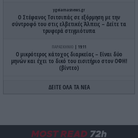
ygeiamasnews.gr
Ο Στέφανος Τσιτσιπάς σε εξόρμηση με την
σύντροφό του στις ελβετικές Άλπεις – Δείτε τα
τρυφερά στιγμιότυπα
ΠΑΡΑΣΚΗΝΙΟ
19:11
Ο μικρότερος κάτοχος διαρκείας – Είναι δύο
μηνών και έχει το δικό του εισιτήριο στον ΟΦΗ!
(βίντεο)
GOOD LIFE
19:07
ΔΕΙΤΕ ΟΛΑ ΤΑ ΝΕΑ
Το μυστηριώδες γράμμα στις ετικέτες των ρούχων
που έχει συγκεκριμένη σημασία
GOOD LIFE
19:00
Αυτό το γνωρίζατε; – Πώς βγήκε η φράση «ο μήνας
έχει 9»;
MOST READ
72h