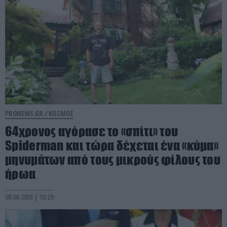
PRONEWS.GR /
ΚΟΣΜΟΣ
64χρονος αγόρασε το «σπίτι» του
Spiderman και τώρα δέχεται ένα «κύμα»
μηνυμάτων από τους μικρούς φίλους του
ήρωα
08.08.2026 | 10:29