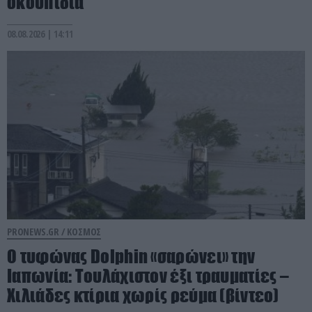
σκουπίδια
08.08.2026 | 14:11
PRONEWS.GR /
ΚΟΣΜΟΣ
O τυφώνας Dolphin «σαρώνει» την
Ιαπωνία: Τουλάχιστον έξι τραυματίες –
Χιλιάδες κτίρια χωρίς ρεύμα (βίντεο)