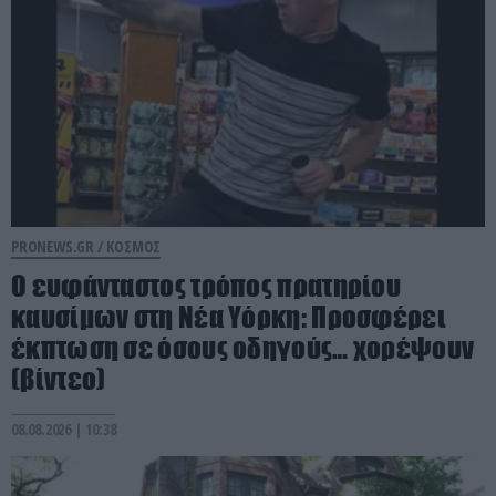
PRONEWS.GR /
ΚΟΣΜΟΣ
Ο ευφάνταστος τρόπος πρατηρίου
καυσίμων στη Νέα Υόρκη: Προσφέρει
έκπτωση σε όσους οδηγούς… χορέψουν
(βίντεο)
08.08.2026 | 10:38