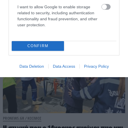
Ο άνθρωπος που βρήκε έναν θησαυρό…
I want to allow Google to enable storage
related to security, including authentication
ενώ έσκαβε για κάτι εντελώς
functionality and fraud prevention, and other
διαφορετικό (βίντεο)
user protection.
08.08.2026 | 15:33
CONFIRM
Data Deletion
Data Access
Privacy Policy
PRONEWS.GR /
ΚΟΣΜΟΣ