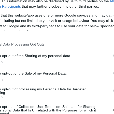
. This information may also be disclosed by us to third parties on the
IA
τική δοκιμασία έλαβε χώρα σε μαιευτήριο που 
Participants
that may further disclose it to other third parties.
της γυναίκας. Χρησιμοποιώντας ένα διεγερτικό 
 that this website/app uses one or more Google services and may gath
νο για να προσομοιώνει τον πόνο του τοκετού, 
including but not limited to your visit or usage behaviour. You may click 
ον αρραβωνιαστικό της σε όλο και πιο ισχυρά
 to Google and its third-party tags to use your data for below specifi
κ στην κοιλιά του για τρεις ώρες. Στη διαδικτυ
ogle consent section.
ση, η γυναίκα έγραψε ότι αύξησε σιγά σιγά την 
ρικού ρεύματος για τα πρώτα 90 λεπτά και στη 
l Data Processing Opt Outs
ν ισχύ στο μέγιστο για άλλα 90 λεπτά.
o opt-out of the Sharing of my personal data.
 μου άρχισε να νιώθει άθλια στο επίπεδο 8 κα
In
 να σταματήσει να βρίζει στο επίπεδο 10»,
έγ
o opt-out of the Sale of my Personal Data.
«Στο επίπεδο 12, ίδρωνε και ανέπνεε βαριά λ
In
πόνου. Στο τέλος του πειράματος ήταν εντελώ
ένο και το στομάχι του ήταν σκληρό σαν σανί
to opt-out of processing my Personal Data for Targeted
ing.
In
 βράδυ, ο άνδρας ένιωσε έντονο πόνο στην κοιλι
τό πολλές φορές. Την επόμενη μέρα φαινόταν να
o opt-out of Collection, Use, Retention, Sale, and/or Sharing
ersonal Data that Is Unrelated with the Purposes for which it
lected.