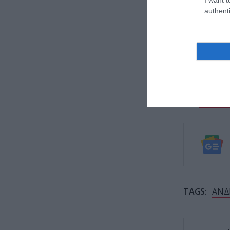
ΕΙΔΗΣΕΙΣ 
authenti
Το γνω
κατεδ
Δολοφο
της σ
Η Βόρε
της Ια
TAGS:
ΑΝΔ