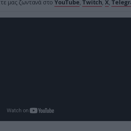
ίτε μας ζωντανά στο
YouTube
,
Twitch
,
X
,
Teleg