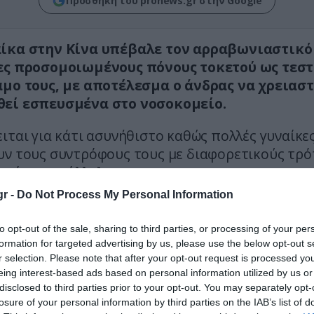
Προσθήκη του pronews.gr στην Google
ίκα στην Κίνα υπέβαλε τον αρραβωνιαστικό 
ες προσομοιωμένους πόνους τοκετού ως τεστ
άμο τους, με αποτέλεσμα ο άνδρας να χρειαστ
εί εσπευσμένα στο νοσοκομείο.
ιται για κάτι ασυνήθιστο καθώς πολλές γυναίκε
υν τους συντρόφους τους με διαφορετικούς τρό
ν είναι κατάλληλοι.
r -
Do Not Process My Personal Information
 έγραψε στον κινεζικό ιστότοπο κοινωνικής δι
τι η μητέρα και η αδερφή της της πρότειναν να 
to opt-out of the sale, sharing to third parties, or processing of your per
στικό της να βιώσει τον «
πόνο του τοκετού»
π
formation for targeted advertising by us, please use the below opt-out s
ια να εξασφαλίσει ότι θα ήταν πιο προσεκτικός 
r selection. Please note that after your opt-out request is processed y
eing interest-based ads based on personal information utilized by us or
ου. Στην αρχή ο άντρας ήταν εξαγριωμένος αντί
disclosed to third parties prior to your opt-out. You may separately opt-
, αλλά εκείνη επέμεινε και τελικά συμφώνησε α
losure of your personal information by third parties on the IAB’s list of