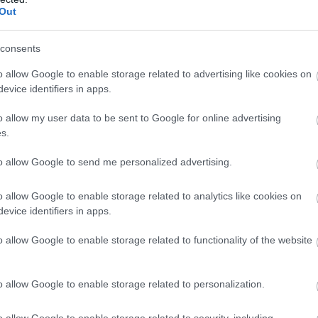
ι καλύτερα, αλλά στη συνέχεια η κατάστασή το
Out
ηκε σε σημείο που χρειάστηκε ιατρική φροντίδ
ηκε εσπευσμένα στο νοσοκομείο, ο άνδρας διαγ
consents
κή νέκρωση και είχε προγραμματιστεί για επείγ
o allow Google to enable storage related to advertising like cookies on
evice identifiers in apps.
ε για τα βασανιστήρια στα οποία είχε υποβληθε
o allow my user data to be sent to Google for online advertising
α του άνδρα εξαγριώθηκε και προειδοποίησε τη
s.
αστικιά του ότι δεν ήταν ευπρόσδεκτη στο νοσο
τας ότι ο αρραβώνας είχε λήξει και θα έπρεπε 
to allow Google to send me personalized advertising.
στεί να κινηθεί νομικά.
o allow Google to enable storage related to analytics like cookies on
εγονός ότι η γυναίκα στράφηκε στο REDnote για
evice identifiers in apps.
 σχετικά με το πώς να αντιμετωπίσει την κατά
o allow Google to enable storage related to functionality of the website
όση κριτική που τελικά διέγραψε την ανάρτησή 
ον λογαριασμό της. Μέχρι εκείνη τη στιγμή, στι
o allow Google to enable storage related to personalization.
γίας της είχαν ήδη κυκλοφορήσει στο διαδίκτυο
o allow Google to enable storage related to security, including