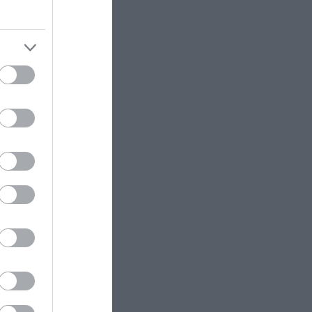
υ
σας αποκαλύψει τον μυστικό σας
φόβο – Εσείς τι βλέπετε πρώτο;
α. Αφού
(φώτο)
νώστηκε
ουσα
ΕΛΛΗΝΙΚΗ ΟΙΚΟΝΟΜΙΑ
12:27
ΓΣΕΕ: Πώς θα αμειφθούν όσοι
εργαστούν τον
ί, η
Δεκαπενταύγουστο
ν
κομείο,
SPY NEWS
12:26
να
Γερμανία: Συνελήφθη 33χρονος
Ουκρανός για κατασκοπεία και
σχέδιο δολιοφθοράς
σταση,
ΕΣΩΤΕΡΙΚΗ ΑΣΦΑΛΕΙΑ
12:18
της και
Δύο συλλήψεις για τον θάνατο
γμιότυπα
του ηλικιωμένου που βρέθηκε
.
νεκρός στα Άνω Λιόσια