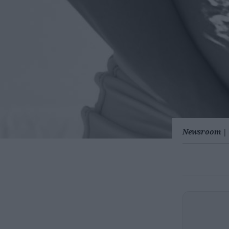
Newsroom
|