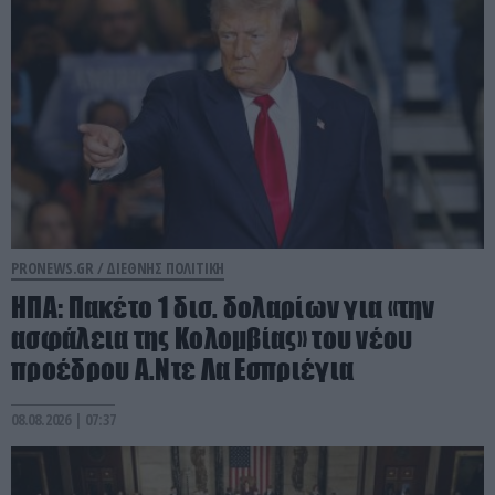
PRONEWS.GR /
ΔΙΕΘΝΗΣ ΠΟΛΙΤΙΚΗ
ΗΠΑ: Πακέτο 1 δισ. δολαρίων για «την
ασφάλεια της Κολομβίας» του νέου
προέδρου Α.Ντε Λα Εσπριέγια
08.08.2026 | 07:37