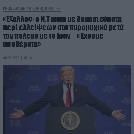
PRONEWS.GR /
ΔΙΕΘΝΗΣ ΠΟΛΙΤΙΚΗ
«Έξαλλος» ο Ν.Τραμπ με δημοσιεύματα
περί ελλείψεων στα πυρομαχικά μετά
τον πόλεμο με το Ιράν – «Έχουμε
αποθέματα»
06.08.2026 | 10:16