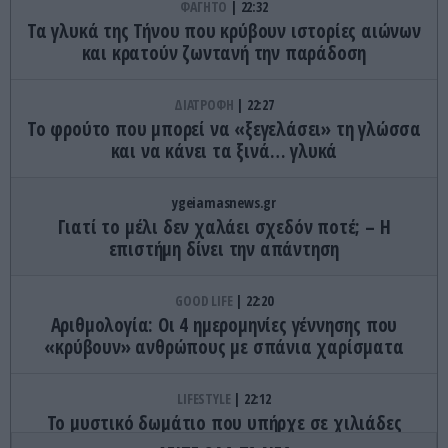
ΦΑΓΗΤΟ
22:32
Τα γλυκά της Τήνου που κρύβουν ιστορίες αιώνων
και κρατούν ζωντανή την παράδοση
ΔΙΑΤΡΟΦΗ
22:27
Το φρούτο που μπορεί να «ξεγελάσει» τη γλώσσα
και να κάνει τα ξινά… γλυκά
ygeiamasnews.gr
Γιατί το μέλι δεν χαλάει σχεδόν ποτέ; – Η
επιστήμη δίνει την απάντηση
GOOD LIFE
22:20
Αριθμολογία: Οι 4 ημερομηνίες γέννησης που
«κρύβουν» ανθρώπους με σπάνια χαρίσματα
LIFESTYLE
22:12
Το μυστικό δωμάτιο που υπήρχε σε χιλιάδες
σπίτια και σήμερα έχει σχεδόν εξαφανιστεί