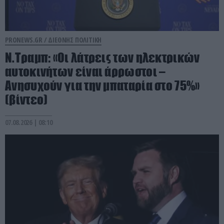
PRONEWS.GR /
ΔΙΕΘΝΗΣ ΠΟΛΙΤΙΚΗ
Ν.Τραμπ: «Οι λάτρεις των ηλεκτρικών
αυτοκινήτων είναι άρρωστοι –
Ανησυχούν για την μπαταρία στο 75%»
(βίντεο)
07.08.2026 | 08:10