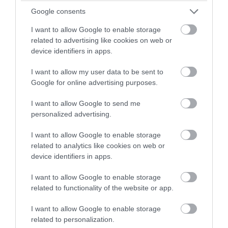
Google consents
I want to allow Google to enable storage
related to advertising like cookies on web or
device identifiers in apps.
PRONEWS.GR /
ΔΙΕΘΝΗΣ ΠΟΛΙΤΙΚΗ
Δημοκρατικοί: Νίκη ενός αιγυπτιακής
I want to allow my user data to be sent to
Google for online advertising purposes.
καταγωγής επιδημιολόγου στο
Μίτσιγκαν έναντι μιας «εκλεκτής» του
I want to allow Google to send me
ισραηλινού λόμπι!
personalized advertising.
I want to allow Google to enable storage
07.08.2026 | 11:35
related to analytics like cookies on web or
device identifiers in apps.
I want to allow Google to enable storage
related to functionality of the website or app.
I want to allow Google to enable storage
related to personalization.