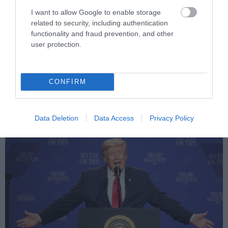
I want to allow Google to enable storage
related to security, including authentication
functionality and fraud prevention, and other
user protection.
PRONEWS.GR /
ΔΙΕΘΝΗΣ ΠΟΛΙΤΙΚΗ
Ιρανικά ΜΜΕ: Ιδιαίτερα κρίσιμη η
CONFIRM
κατάσταση της υγείας του Μ.Χαμενεΐ –
«Μπορεί να πεθάνει από μέρα σε μέρα»
Data Deletion
Data Access
Privacy Policy
07.08.2026 | 09:20