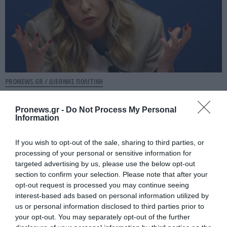
PRONEWS.GR /
ΔΙΕΘΝΗΣ ΠΟΛΙΤΙΚΗ
Τ.Μελόνι «Δεν δεχόμαστε τελεσίγραφα»
Pronews.gr -
Do Not Process My Personal
– Σκληρή κόντρα Ρώμης–Μαδρίτης για τα
Information
σύνορα Σένγκεν
If you wish to opt-out of the sale, sharing to third parties, or
07.08.2026 | 18:59
processing of your personal or sensitive information for
targeted advertising by us, please use the below opt-out
section to confirm your selection. Please note that after your
opt-out request is processed you may continue seeing
interest-based ads based on personal information utilized by
us or personal information disclosed to third parties prior to
your opt-out. You may separately opt-out of the further