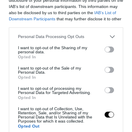
disclosure of your personal information by third parties on the
IAB’s list of downstream participants. This information may
also be disclosed by us to third parties on the
IAB’s List of
Downstream Participants
that may further disclose it to other
third parties.
Please note that this website/app uses one or more Google
Personal Data Processing Opt Outs
PRONEWS.GR /
ΔΙΕΘΝΗΣ ΠΟΛΙΤΙΚΗ
services and may gather and store information including but
not limited to your visit or usage behaviour. You may click to
I want to opt-out of the Sharing of my
Ν.Τραμπ: «Αν επικρατήσουν οι
personal data.
grant or deny consent to Google and its third-party tags to
Δημοκρατικοί μπορεί να είμαι ο
Opted In
use your data for below specified purposes in below Google
τελευταίος Ρεπουμπλικανός πρόεδρος»
consent section.
I want to opt-out of the Sale of my
Personal Data.
Opted In
07.08.2026 | 13:57
I want to opt-out of processing my
Personal Data for Targeted Advertising.
Opted In
I want to opt-out of Collection, Use,
Retention, Sale, and/or Sharing of my
Personal Data that Is Unrelated with the
Purposes for which it was collected.
Opted Out