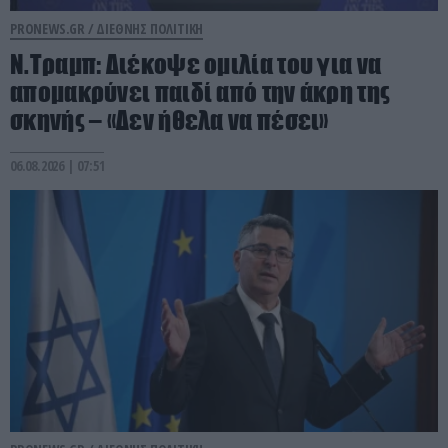
PRONEWS.GR /
ΔΙΕΘΝΗΣ ΠΟΛΙΤΙΚΗ
Ν.Τραμπ: Διέκοψε ομιλία του για να
απομακρύνει παιδί από την άκρη της
σκηνής – «Δεν ήθελα να πέσει»
06.08.2026 | 07:51