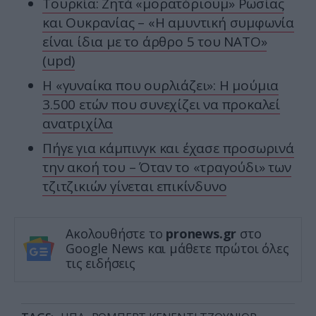
Τουρκία: Ζητά «μορατόριουμ» Ρωσίας
και Ουκρανίας – «Η αμυντική συμφωνία
είναι ίδια με το άρθρο 5 του ΝΑΤΟ»
(upd)
Η «γυναίκα που ουρλιάζει»: Η μούμια
3.500 ετών που συνεχίζει να προκαλεί
ανατριχίλα
Πήγε για κάμπινγκ και έχασε προσωρινά
την ακοή του – Όταν το «τραγούδι» των
τζιτζικιών γίνεται επικίνδυνο
Ακολουθήστε το
pronews.gr
στο
Google News και μάθετε πρώτοι όλες
τις ειδήσεις