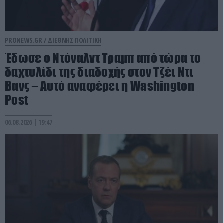
PRONEWS.GR /
ΔΙΕΘΝΗΣ ΠΟΛΙΤΙΚΗ
Έδωσε ο Ντόναλντ Τραμπ από τώρα το
δαχτυλίδι της διαδοχής στον Τζέι Ντι
Βανς – Αυτό αναφέρει η Washington
Post
06.08.2026 | 19:47