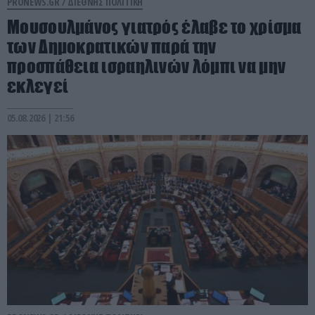
PRONEWS.GR /
ΔΙΕΘΝΗΣ ΠΟΛΙΤΙΚΗ
Μουσουλμάνος γιατρός έλαβε το χρίσμα
των Δημοκρατικών παρά την
προσπάθεια ισραηλινών λόμπι να μην
εκλεγεί
05.08.2026 | 21:56