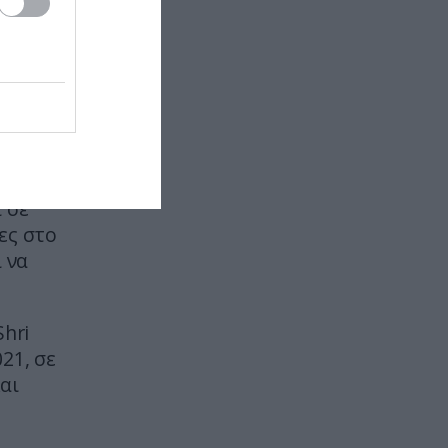
ΦΥΣΗ
06:59
Γαρίδα μάντις: Το πλάσμα που
 13th:
βλέπει τον κόσμο με περισσότερα
χρώματα από τον άνθρωπο
CELEBRITIES
06:56
Η Α.Ζώη απολαμβάνει τις βουτιές
της σε ελληνικό προορισμό: Οι
πόζες με μαγιό (φωτο)
 σε
ες στο
ΔΙΕΘΝΗΣ ΑΣΦΑΛΕΙΑ
06:55
 να
Μαροκινός παράνομος
μετανάστης επιτέθηκε σε 42χρονη
σε στάση Τραμ στην Ισπανία και
Shri
απείλησε ότι θα την κακοποιήσει!
21, σε
αι
ΔΙΕΘΝΗΣ ΑΣΦΑΛΕΙΑ
06:49
ΗΠΑ: Nέα στοιχεία για το
περιστατικό με το προεδρικό