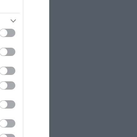
ΔΙΕΘΝΗΣ ΠΟΛΙΤΙΚΗ
07:08
ok while
Περιοδεία του Ισραηλινού ΥΠΕΞ
σε Ισημερινό και Κολομβία με
στόχο την ενίσχυση των
 on her
σχέσεων στη Λατινική Αμερική
ΥΓΕΙΑ
07:06
Μπορούμε να ζήσουμε 194
χρόνια; – Ρώσοι επιστήμονες
εξετάζουν τα θεωρητικά όρια της
ι επέλεξε
ανθρώπινης ζωής
στρατείας.
PROVOCATEUR
07:03
αίες σε
«Προσέξτε, σας γράφω»: Ο
λο
Α.Γεωργιάδης κάνει…χιούμορ
ς χρήστης
μετά τις αντιδράσεις για τα
«έξυπνα» γυαλιά του στη Λαμία