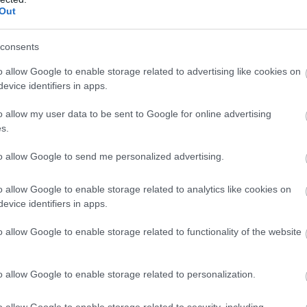
Out
licy. For twerking on her kitchen counter on TikT
r office.
consents
mpbell. 32. Law student. Single mom. 4 mugshots
o allow Google to enable storage related to advertising like cookies on
evice identifiers in apps.
ebsite. Her words: "I've been to jail. I've been…
t.co/hJeLbD6sUA
pic.twitter.com/8E1ELSXUmW
o allow my user data to be sent to Google for online advertising
s.
Nawfal (@MarioNawfal)
May 18, 2026
to allow Google to send me personalized advertising.
 τη Σέλμπι Κάμπελ… Είναι μητέρα δύο αγοριών κα
ip-sync και twerk ως μέρος της στρατηγικής της εκ
o allow Google to enable storage related to analytics like cookies on
evice identifiers in apps.
ακόσμηση του υπνοδωματίου, χρησιμοποίησε σημ
o allow Google to enable storage related to functionality of the website
er, η μία έγραφε «P—y Power»
και η άλλη ένα φύλ
ας και ένα «σεξουαλικό» σύμβολο», έγραψε ένα
o allow Google to enable storage related to personalization.
crats are not sending their best…
o allow Google to enable storage related to security, including