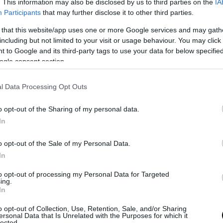
.
. This information may also be disclosed by us to third parties on the
IA
Participants
that may further disclose it to other third parties.
House Democrat candidate Shelby Campbell’s ca
 that this website/app uses one or more Google services and may gath
including but not limited to your visit or usage behaviour. You may click 
 to Google and its third-party tags to use your data for below specifi
for votes.
pic.twitter.com/opMH1SFyLa
ogle consent section.
 TikTok (@libsoftiktok)
May 17, 2026
l Data Processing Opt Outs
θικό άτομο, είμαι μια κομψή σκ…α
», έγραψε σ
o opt-out of the Sharing of my personal data.
ενός βίντεο, το οποίο σχολιάστηκε ποικιλοτ
In
ό τα επίμαχα στιγμιότυπα, η Κάμπελ απαντά στι
o opt-out of the Sale of my Personal Data.
ς για την εικόνα της, επιχειρώντας να αυτοσαρκ
In
ρούσει τους χαρακτηρισμούς που της αποδίδοντα
to opt-out of processing my Personal Data for Targeted
οιώντας αιχμηρή γλώσσα που επίσης προκάλεσε
ing.
In
ις.
o opt-out of Collection, Use, Retention, Sale, and/or Sharing
ratic congressional candidate in Michigan is goin
ersonal Data that Is Unrelated with the Purposes for which it
lected.