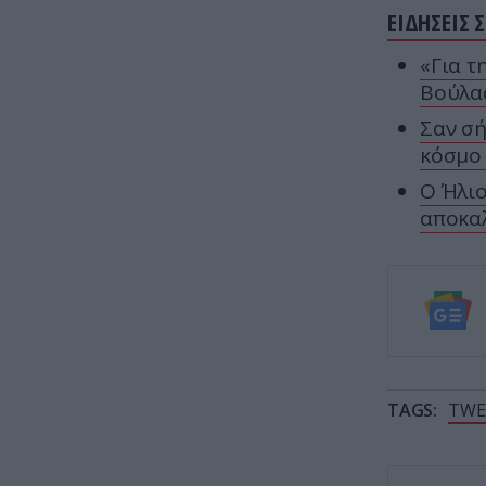
ΕΙΔΗΣΕΙΣ 
«Για τ
Βούλα
Σαν σή
κόσμο 
Ο Ήλιο
αποκαλ
TAGS:
TWE