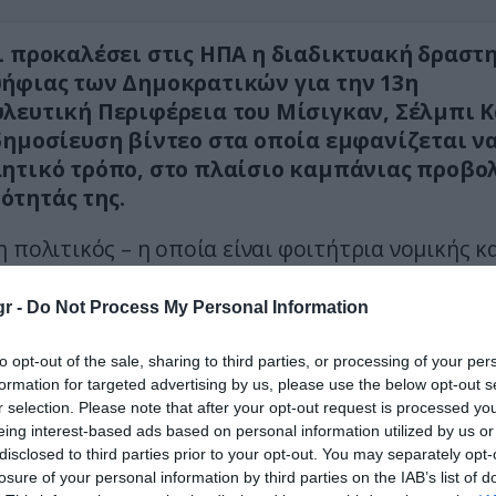
ι προκαλέσει στις ΗΠΑ η διαδικτυακή δραστ
ήφιας των Δημοκρατικών για την 13η
λευτική Περιφέρεια του Μίσιγκαν, Σέλμπι 
δημοσίευση βίντεο στα οποία εμφανίζεται να
ητικό τρόπο, στο πλαίσιο καμπάνιας προβολ
τητάς της.
 πολιτικός – η οποία είναι φοιτήτρια νομικής κ
ών- έχει επιλέξει να χρησιμοποιεί τα μέσα κοιν
 για να απαντά σε επικριτές αλλά και να προβάλ
r -
Do Not Process My Personal Information
 της θέσεις.
to opt-out of the sale, sharing to third parties, or processing of your per
να από τα βίντεο που κυκλοφόρησαν, εμφανίζετ
formation for targeted advertising by us, please use the below opt-out s
r selection. Please note that after your opt-out request is processed y
ε τρόπο που έχει χαρακτηριστεί από αντιπάλου
eing interest-based ads based on personal information utilized by us or
ος για πολιτική καμπάνια, γεγονός που έχει π
disclosed to third parties prior to your opt-out. You may separately opt-
ζήτηση για τα όρια της πολιτικής επικοινωνίας 
losure of your personal information by third parties on the IAB’s list of