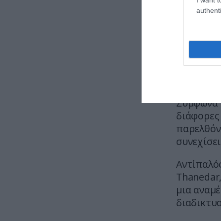
authenti
Shelby Ca
“I am a c*
one?”
pic
— Mario 
Σύμφωνα μ
διάφορες 
παρελθόν 
συνεχίσει
Αντίπαλός
Thanedar,
μια αναμ
διαδικτυ