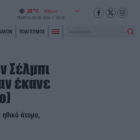
o
28
C
ΠΕΜΠΤΗ
06
08
2026
04:34
ΑΛΛΟΝ
ΠΟΛΙΤΙΣΜΟΣ
ν Σέλμπι
αν έκανε
ο)
 ηθικό άτομο,