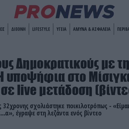
ΟΣ
ΔΙΕΘΝΗ
LIFESTYLE
ΥΓΕΙΑ
ΑΜΥΝΑ & ΑΣΦΑΛΕΙΑ
ΠΕΡΙΒ
ους Δημοκρατικούς με τη
Η υποψήφια στο Μίσιγκ
 σε live μετάδοση (βίντε
 32χρονης σχολιάστηκε ποικιλοτρόπως - «Είμαι
...α», έγραψε στη λεζάντα ενός βίντεο