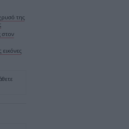
ελικόπτερο Marine One – Βρέθηκε
δίπλα σε επιβατικό αεροσκάφος
 χρυσό της
CELEBRITIES
06:47
ς
Diddy: Νέα αλλαγή στην
 στον
ημερομηνία αποφυλάκισης – Πότε
θα βγει από τη φυλακή
ς εικόνες
ΔΙΕΘΝΗΣ ΑΣΦΑΛΕΙΑ
06:40
Νέες εκρήξεις κοντά σε
δεξαμενόπλοιο στα Στενά του
Ορμούζ: Καλά στην υγεία του το
άθετε
πλήρωμα
ΔΙΕΘΝΗΣ ΑΣΦΑΛΕΙΑ
06:35
Βίντεο: Ένοπλος άνοιξε πυρ μέσα
σε νυχτερινό κέντρο στην
Κολομβία και δολοφόνησε εν
ψυχρώ νεαρό ζευγάρι