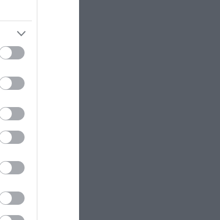
ΚΟΙΝΩΝΙΑ
20:57
Θεσσαλονίκη: Αυτοκίνητο
άθετε
«πέταξε» σαν από ταινία
καταδίωξης και «ανέβηκε» πάνω
σε παρκαρισμένο
ΥΓΕΙΑ
20:55
VIP: To συμπλήρωμα διατροφής
που εκτινάσσει την λίμπιντό σας
με «μαγική» φυτική φόρμουλα
ram
ΚΟΣΜΟΣ
20:41
Σε κατάσταση σοκ ζευγάρι
Βρετανών: Αγόρασαν σπίτι στην
Αιγιάλεια & κάηκε! – Δείτε το
πριν και το μετά (φωτογραφίες)
ΚΟΙΝΩΝΙΑ
20:31
Αίσιο τέλος στην υπόθεση