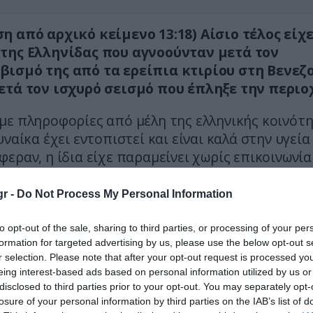
η από αρχικό κείμενο 13:18)
Αίσιο τέλος είχε
της Ελληνίδας που αγνοούνταν μετά τον
ισμό της από τα ερείπια κτιρίου στη Βενεζο
ετά τον ισχυρό σεισμό που έπληξε την περιο
με πληροφορίες από μέλη της ελληνικής κοινότ
υναίκα έχει εντοπιστεί και είναι καλά στην υγεία
εραν, η ίδια είχε παραμείνει χωρίς επικοινωνία
κοινότητα, γεγονός που είχε προκαλέσει ανησυχί
εκτίμηση ότι ενδεχομένως είχε μετακομίσει στη
r -
Do Not Process My Personal Information
ς κόρες της.
to opt-out of the sale, sharing to third parties, or processing of your per
α είχε εγκλωβιστεί σε κτίριο στην περιοχή Κατί
formation for targeted advertising by us, please use the below opt-out s
r selection. Please note that after your opt-out request is processed y
ουάιρα, το οποίο κατέρρευσε μετά τον φονικό σ
eing interest-based ads based on personal information utilized by us or
ιάσωσή της, ωστόσο, δεν μεταφέρθηκε σε νοσοκ
disclosed to third parties prior to your opt-out. You may separately opt-
ά δεν είχε επικοινωνήσει ούτε με την ελληνική 
losure of your personal information by third parties on the IAB’s list of