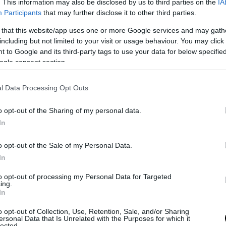
ην ελληνική κοινότητα.
. This information may also be disclosed by us to third parties on the
IA
Participants
that may further disclose it to other third parties.
της, οι οποίες ζουν στη Γερμανία, δεν είχαν νέα τ
 that this website/app uses one or more Google services and may gath
σαν πληροφορίες για την κατάστασή της.
including but not limited to your visit or usage behaviour. You may click 
 to Google and its third-party tags to use your data for below specifi
ε γνωστό, η γυναίκα, που είχε εγκλωβιστεί μαζί
ogle consent section.
α, βρίσκεται πλέον σε φιλικό της σπίτι στην πε
αι έχει αποκαταστήσει την επικοινωνία με τις κ
l Data Processing Opt Outs
o opt-out of the Sharing of my personal data.
ΣΗΜΕΡΑ
In
 τέλος για τον Σ.Τσιτσιπά και στο Μόντρεαλ: Απο
o opt-out of the Sale of my Personal Data.
ν 19χρονο Φονσέκα (βίντεο)
In
ς ισραηλινών δυνάμεων: «Θα συνεχίσουμε να δρ
to opt-out of processing my Personal Data for Targeted
τικά κατά των αντιπάλων μας»
ing.
In
 στη βόρεια Καρολίνα μετά από ένοπλη επίθεση σ
ία – Αναφορές για πολλούς νεκρούς
o opt-out of Collection, Use, Retention, Sale, and/or Sharing
ersonal Data that Is Unrelated with the Purposes for which it
lected.