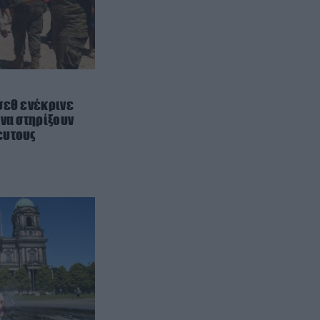
χλμ/α.ω. στην ΠΑΘΕ – «Ζητώ
συγγνώμη, ήταν λάθος μου»
CELEBRITIES
20:15
Στέισι Καρανικολάου: Η
Ελληνοαμερικανή influencer
πόζαρε με χρυσό μπικίνι &
σεθ ενέκρινε
αποθεώθηκε για τις καμπύλες της
 να στηρίξουν
(φωτο)
ευτους
ΔΙΕΘΝΗΣ ΑΣΦΑΛΕΙΑ
20:10
Το Ομάν συμφώνησε ότι τα Στενά
του Ορμούζ είναι υπό ιρανική
κυριαρχία και επιτεύχθηκε
συμφωνία
ΕΣΩΤΕΡΙΚΗ ΑΣΦΑΛΕΙΑ
20:01
Στην Ελλάδα έρχεται αύριο η
46χρονη από τη Βρετανία που