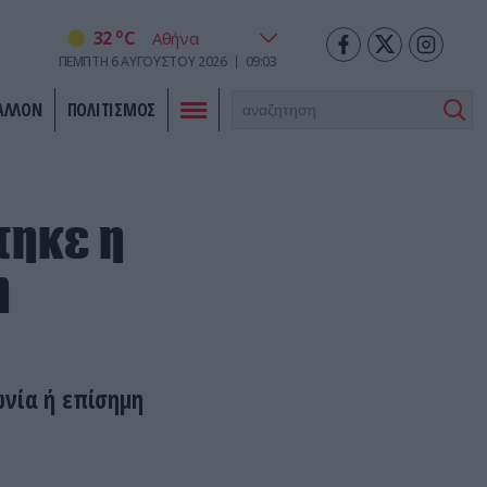
o
32
C
ΠΈΜΠΤΗ
6
ΑΥΓΟΎΣΤΟΥ
2026
09:03
ΑΛΛΟΝ
ΠΟΛΙΤΙΣΜΟΣ
τηκε η
η
νία ή επίσημη