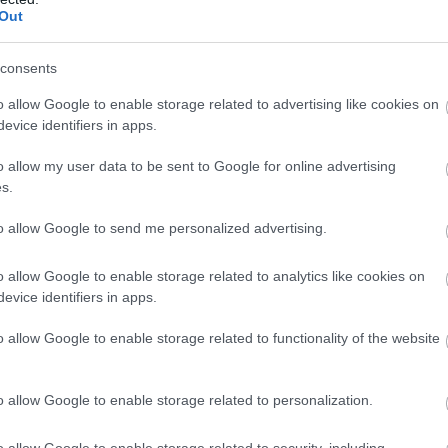
Out
Ακολουθήστε το
pronews.gr
στο Google News και μ
πρώτοι όλες τις ειδήσεις
consents
o allow Google to enable storage related to advertising like cookies on
evice identifiers in apps.
ΕΖΟΥΕΛΑ
ΕΛΛΗΝΙΔΑ
ΕΞΑΦΑΝΙΣΗ
o allow my user data to be sent to Google for online advertising
s.
ίτε μας ζωντανά στο
YouTube
,
Twitch
,
X
,
Teleg
to allow Google to send me personalized advertising.
o allow Google to enable storage related to analytics like cookies on
evice identifiers in apps.
o allow Google to enable storage related to functionality of the website
o allow Google to enable storage related to personalization.
o allow Google to enable storage related to security, including