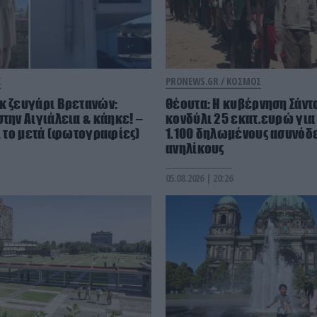
Σ
PRONEWS.GR /
ΚΟΣΜΟΣ
κ ζευγάρι Βρετανών:
Θέουτα: Η κυβέρνηση Σάντ
στην Αιγιάλεια & κάηκε! –
κονδύλι 25 εκατ.ευρώ για
αι το μετά (φωτογραφίες)
1.100 δηλωμένους ασυνόδ
ανηλίκους
05.08.2026 | 20:26