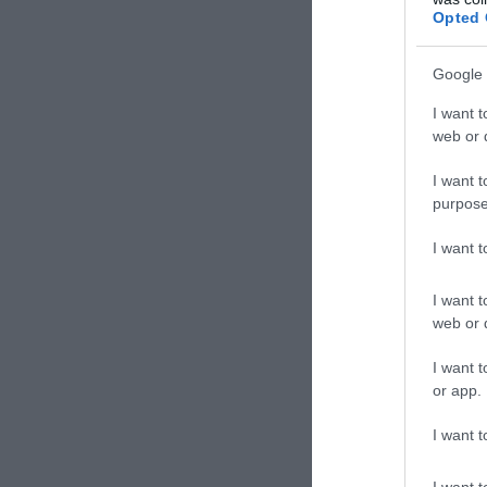
Opted 
Google 
I want t
web or d
TAGS:
ΒΕΝ
I want t
purpose
Δε
I want 
I want t
web or d
I want t
or app.
I want t
I want t