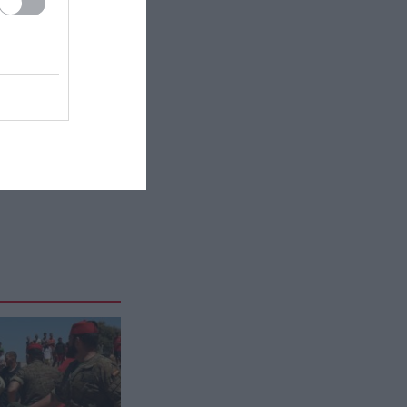
εξαφάνισης των δίδυμων
κοριτσιών από τη Γλυφάδα – Πού
βρέθηκαν
ΥΓΕΙΑ
20:30
Το όργανο που οι επιστήμονες
αποκαλούν «δεύτερο εγκέφαλο»
και επηρεάζει όλο το σώμα
ΚΟΣΜΟΣ
20:26
Θέουτα: Η κυβέρνηση Σάντσεθ
ενέκρινε κονδύλι 25 εκατ.ευρώ
για να στηρίξουν 1.100
δηλωμένους ασυνόδευτους
ανηλίκους
ΕΣΩΤΕΡΙΚΗ ΑΣΦΑΛΕΙΑ
20:25
Ποινή φυλάκισης στον 27χρονο
γνωστό τράπερ που έτρεχε με 182