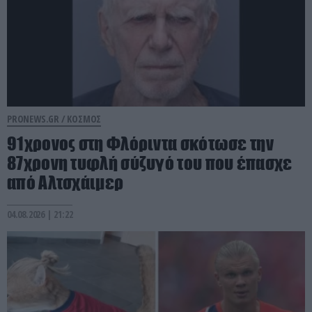
PRONEWS.GR /
ΚΟΣΜΟΣ
91χρονος στη Φλόριντα σκότωσε την
87χρονη τυφλή σύζυγό του που έπασχε
από Αλτσχάιμερ
04.08.2026 | 21:22