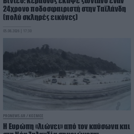
Βίντεο: Κεραυνός έκαψε ζωντανό έναν
24χρονο ποδοσφαιριστή στην Ταϊλάνδη
(πολύ σκληρές εικόνες)
05.08.2026 | 17:30
PRONEWS.GR /
ΚΟΣΜΟΣ
Η Ευρώπη «λιώνει» από τον καύσωνα και