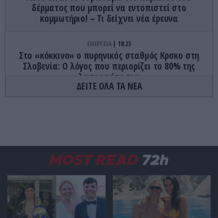
δέρματος που μπορεί να εντοπιστεί στο
κομμωτήριο! – Τι δείχνει νέα έρευνα
ΕΝΕΡΓΕΙΑ
18:23
Στο «κόκκινο» ο πυρηνικός σταθμός Κρσκο στη
Σλοβενία: Ο λόγος που περιορίζει το 80% της
λειτουργίας του
ΔΕΙΤΕ ΟΛΑ ΤΑ ΝΕΑ
ΕΝΟΠΛΕΣ ΣΥΓΚΡΟΥΣΕΙΣ
18:16
Αναδιάταξη για τον ρωσικό Στρατό στο Ντονμπάς
με εντολή Πούτιν: Οι αλλαγές στη διοίκηση και
πύραυλοι από τη Β.Κορέα
MOST READ
72h
ΠΑΡΑΣΚΗΝΙΟ
18:03
Το γλέντησε με την ψυχή του στην Σύμη ο Εργκίν
Αταμάν: Του έσπαγαν πιάτα στο κεφάλι του
(βίντεο)