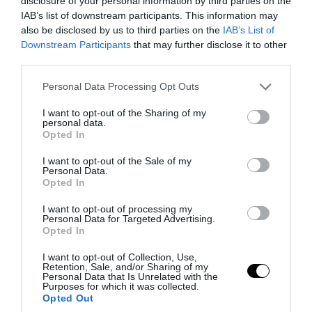
ηλικιωμένο
disclosure of your personal information by third parties on the
IAB’s list of downstream participants. This information may
also be disclosed by us to third parties on the
IAB’s List of
05.08.2026 | 16:14
Downstream Participants
that may further disclose it to other
third parties.
Please note that this website/app uses one or more Google
Personal Data Processing Opt Outs
services and may gather and store information including but
not limited to your visit or usage behaviour. You may click to
I want to opt-out of the Sharing of my
personal data.
grant or deny consent to Google and its third-party tags to
Opted In
use your data for below specified purposes in below Google
consent section.
I want to opt-out of the Sale of my
Personal Data.
Opted In
I want to opt-out of processing my
Personal Data for Targeted Advertising.
Opted In
PRONEWS.GR /
ΒΑΛΚΑΝΙΑ
Βίντεο: Αλβανοί πυροσβέστες δίνουν
I want to opt-out of Collection, Use,
Retention, Sale, and/or Sharing of my
«μάχη» για να οριοθετήσουν την
Personal Data that Is Unrelated with the
Purposes for which it was collected.
πυρκαγιά στη Μαλακάστρα
Opted Out