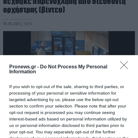
δέχθηκε παρενόχληση από διευθυντή
ορχήστρας (βίντεο)
05.08.2026 | 16:51
Pronews.gr -
Do Not Process My Personal
Information
If you wish to opt-out of the sale, sharing to third parties, or
processing of your personal or sensitive information for
targeted advertising by us, please use the below opt-out
section to confirm your selection. Please note that after your
PRONEWS.GR /
ΚΟΣΜΟΣ
opt-out request is processed you may continue seeing
interest-based ads based on personal information utilized by
Βίντεο: Θαμώνες σε κατάστημα fast food
us or personal information disclosed to third parties prior to
στην Αριζόνα έπιασαν ληστή που έκλεψε
your opt-out. You may separately opt-out of the further