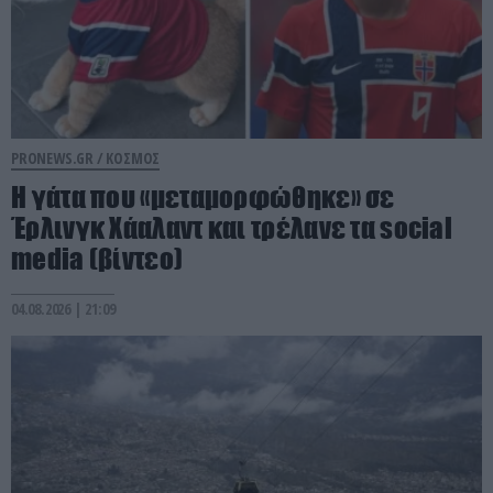
PRONEWS.GR /
ΚΟΣΜΟΣ
Η γάτα που «μεταμορφώθηκε» σε
Έρλινγκ Χάαλαντ και τρέλανε τα social
media (βίντεο)
04.08.2026 | 21:09