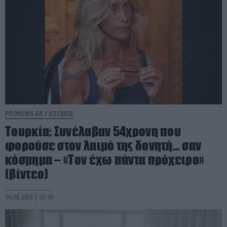
PRONEWS.GR /
ΚΟΣΜΟΣ
Τουρκία: Συνέλαβαν 54χρονη που
φορούσε στον λαιμό της δονητή… σαν
κόσμημα – «Τον έχω πάντα πρόχειρο»
(βίντεο)
04.08.2026 | 23:49