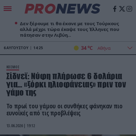
Δεν ξέρουμε τι θα έκανε με τους Τούρκους
αλλά μέχρι τώρα έκαψε τους Έλληνες που
πάτησαν στην Λιβύη...
o
34
C
6
ΑΥΓΟΎΣΤΟΥ
14:25
ΚΟΣΜΟΣ
Σίδνεϊ: Νύφη πλήρωσε 6 δολάρια
για… «ξόρκι ηλιοφάνειας» πριν τον
γάμο της
Το πρωί του γάμου οι συνθήκες φάνηκαν πιο
ευνοϊκές από τις προβλέψεις
13.06.2026 | 19:12